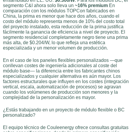
ensamblado en EE. UU.
$0.300/W
. Para los módulos BC, el
segmento C&I ahora solo lleva un
~16% premium
En
comparación con los módulos TOPCon fabricados en
China, la prima es menor que hace dos años, cuando el
costo del módulo representa menos de 10% del costo total
del proyecto instalado, esta reducción de la prima justifica
fácilmente la ganancia de eficiencia a nivel de proyecto. El
segmento residencial completamente negro tiene una prima
más alta, de $0.204/W, lo que refleja una estética
especializada y un menor volumen de producción.
En el caso de los paneles flexibles personalizados —que
conllevan costes de ingeniería adicionales al coste del
módulo base— la diferencia entre los fabricantes chinos
especializados y cualquier alternativa es aún mayor. Los
factores estructurales que influyen en los costes (integración
vertical, escala, automatización de procesos) se agravan
cuando los volúmenes de producción son menores y la
complejidad de la personalización es mayor.
¿Estás trabajando en un proyecto de módulo flexible o BC
personalizado?
El equipo técnico de Couleenergy ofrece consultas gratuitas