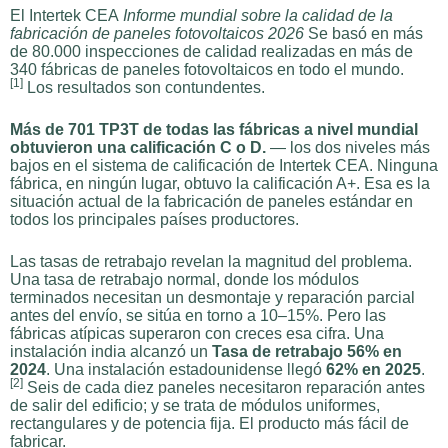
El Intertek CEA
Informe mundial sobre la calidad de la
fabricación de paneles fotovoltaicos 2026
Se basó en más
de 80.000 inspecciones de calidad realizadas en más de
340 fábricas de paneles fotovoltaicos en todo el mundo.
[1]
Los resultados son contundentes.
Más de 701 TP3T de todas las fábricas a nivel mundial
obtuvieron una calificación C o D.
— los dos niveles más
bajos en el sistema de calificación de Intertek CEA. Ninguna
fábrica, en ningún lugar, obtuvo la calificación A+. Esa es la
situación actual de la fabricación de paneles estándar en
todos los principales países productores.
Las tasas de retrabajo revelan la magnitud del problema.
Una tasa de retrabajo normal, donde los módulos
terminados necesitan un desmontaje y reparación parcial
antes del envío, se sitúa en torno a 10–15%. Pero las
fábricas atípicas superaron con creces esa cifra. Una
instalación india alcanzó un
Tasa de retrabajo 56% en
2024
. Una instalación estadounidense llegó
62% en 2025
.
[2]
Seis de cada diez paneles necesitaron reparación antes
de salir del edificio; y se trata de módulos uniformes,
rectangulares y de potencia fija. El producto más fácil de
fabricar.