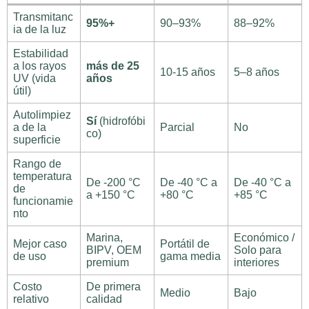
Transmitanc
95%+
90–93%
88–92%
ia de la luz
Estabilidad
a los rayos
más de 25
10-15 años
5–8 años
UV (vida
años
útil)
Autolimpiez
Sí
(hidrofóbi
a de la
Parcial
No
co)
superficie
Rango de
temperatura
De -200 °C
De -40 °C a
De -40 °C a
de
a +150 °C
+80 °C
+85 °C
funcionamie
nto
Marina,
Económico /
Mejor caso
Portátil de
BIPV, OEM
Solo para
de uso
gama media
premium
interiores
Costo
De primera
Medio
Bajo
relativo
calidad