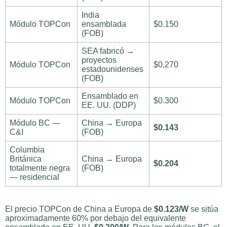
India
Módulo TOPCon
ensamblada
$0.150
(FOB)
SEA fabricó →
proyectos
Módulo TOPCon
$0.270
estadounidenses
(FOB)
Ensamblado en
Módulo TOPCon
$0.300
EE. UU. (DDP)
Módulo BC —
China → Europa
$0.143
C&I
(FOB)
Columbia
Británica
China → Europa
$0.204
totalmente negra
(FOB)
— residencial
El precio TOPCon de China a Europa de
$0.123/W
se sitúa
aproximadamente 60% por debajo del equivalente