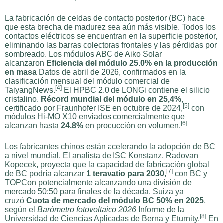
La fabricación de celdas de contacto posterior (BC) hace
que esta brecha de madurez sea aún más visible. Todos los
contactos eléctricos se encuentran en la superficie posterior,
eliminando las barras colectoras frontales y las pérdidas por
sombreado. Los módulos ABC de Aiko Solar
alcanzaron
Eficiencia del módulo 25.0% en la producción
en masa
Datos de abril de 2026, confirmados en la
clasificación mensual del módulo comercial de
[4]
TaiyangNews.
El HPBC 2.0 de LONGi contiene el silicio
cristalino.
Récord mundial del módulo en 25,4%
,
[5]
certificado por Fraunhofer ISE en octubre de 2024,
con
módulos Hi-MO X10 enviados comercialmente que
[6]
alcanzan hasta
24.8%
en producción en volumen.
Los fabricantes chinos están acelerando la adopción de BC
a nivel mundial. El analista de ISC Konstanz, Radovan
Kopecek, proyecta que la capacidad de fabricación global
[7]
de BC podría alcanzar
1 teravatio para 2030
,
con BC y
TOPCon potencialmente alcanzando una división de
mercado 50:50 para finales de la década. Suiza ya
cruzó
Cuota de mercado del módulo BC 50% en 2025
,
según el
Barómetro fotovoltaico 2026
Informe de la
[8]
Universidad de Ciencias Aplicadas de Berna y Eturnity.
En