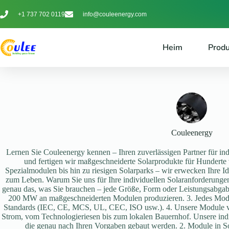
+1 737 702 0119
info@couleenergy.com
Heim
Prod
Couleenergy
Lernen Sie Couleenergy kennen – Ihren zuverlässigen Partner für ind
und fertigen wir maßgeschneiderte Solarprodukte für Hundert
Spezialmodulen bis hin zu riesigen Solarparks – wir erwecken Ihre 
zum Leben. Warum Sie uns für Ihre individuellen Solaranforderungen
genau das, was Sie brauchen – jede Größe, Form oder Leistungsabgab
200 MW an maßgeschneiderten Modulen produzieren. 3. Jedes Modul 
Standards (IEC, CE, MCS, UL, CEC, ISO usw.). 4. Unsere Module v
Strom, vom Technologieriesen bis zum lokalen Bauernhof. Unsere ind
die genau nach Ihren Vorgaben gebaut werden. 2. Module in S