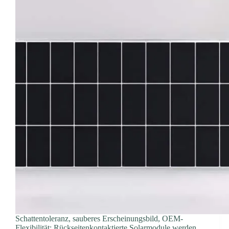
Schattentoleranz, sauberes Erscheinungsbild, OEM-
Flexibilität: Rückseitenkontaktierte Solarmodule werden