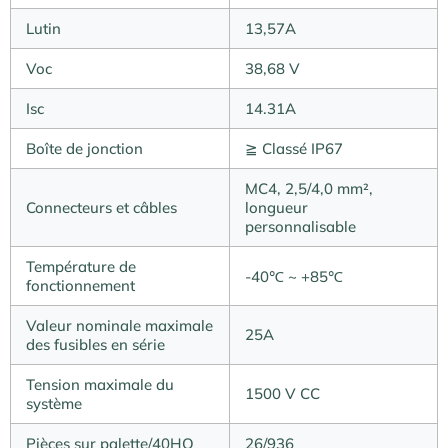
Lutin
13,57A
Voc
38,68 V
Isc
14.31A
Boîte de jonction
≧ Classé IP67
MC4, 2,5/4,0 mm²,
Connecteurs et câbles
longueur
personnalisable
Température de
-40℃ ~ +85℃
fonctionnement
Valeur nominale maximale
25A
des fusibles en série
Tension maximale du
1500 V CC
système
Pièces sur palette/40HQ
26/936