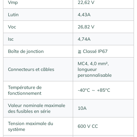
Vmp
22,62 V
Lutin
4,43A
Voc
26,82 V
Isc
4,74A
Boîte de jonction
≧ Classé IP67
MC4, 4,0 mm²,
Connecteurs et câbles
longueur
personnalisable
Température de
-40°C ～ +85°C
fonctionnement
Valeur nominale maximale
10A
des fusibles en série
Tension maximale du
600 V CC
système