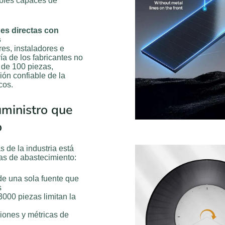
ibles capaces de
es directas con
s
res, instaladores e
a de los fabricantes no
r de 100 piezas,
ón confiable de la
cos.
uministro que
o
 de la industria está
as de abastecimiento:
e una sola fuente que
s
000 piezas limitan la
iones y métricas de