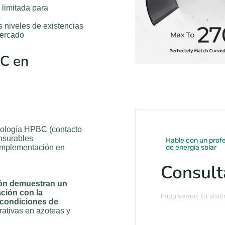
 limitada para
s
s niveles de existencias
mercado
BC en
cnología HPBC (contacto
ensurables
Hable con un profe
implementación en
de energía solar
Consult
ión demuestran un
ción con la
Impulsemos tu visió
 condiciones de
rativas en azoteas y