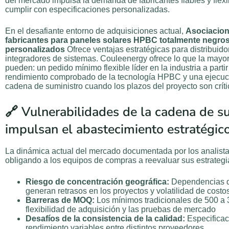
del mercado impulsa la demanda de fabricantes fiables y flex
cumplir con especificaciones personalizadas.
En el desafiante entorno de adquisiciones actual,
Asociacion
fabricantes para paneles solares HPBC totalmente negro
personalizados
Ofrece ventajas estratégicas para distribuido
integradores de sistemas. Couleenergy ofrece lo que la mayorí
pueden: un pedido mínimo flexible líder en la industria a parti
rendimiento comprobado de la tecnología HPBC y una ejecuci
cadena de suministro cuando los plazos del proyecto son críti
🔗 Vulnerabilidades de la cadena de s
impulsan el abastecimiento estratégic
La dinámica actual del mercado documentada por los analistas
obligando a los equipos de compras a reevaluar sus estrategi
Riesgo de concentración geográfica:
Dependencias d
generan retrasos en los proyectos y volatilidad de costo
Barreras de MOQ:
Los mínimos tradicionales de 500 a 3
flexibilidad de adquisición y las pruebas de mercado
Desafíos de la consistencia de la calidad:
Especificac
rendimiento variables entre distintos proveedores