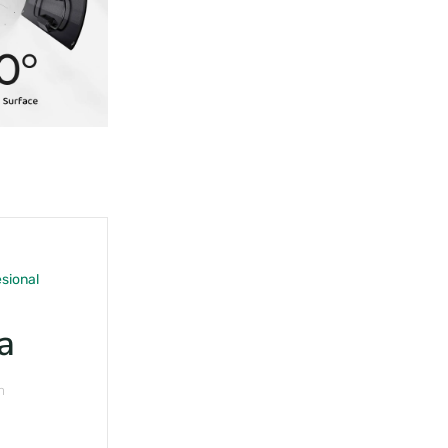
sional
a
n