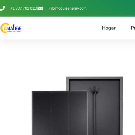
+1 737 702 0119
info@couleenergy.com
Hogar
P