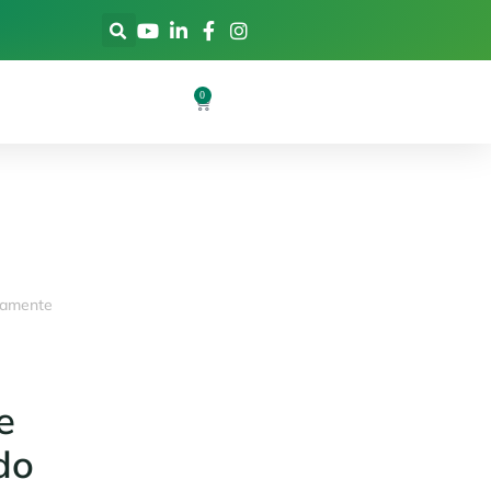
0
tamente
e
do