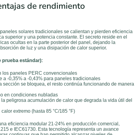
entajas de rendimiento
paneles solares tradicionales se calientan y pierden eficiencia
a superior y una potencia constante. El secreto reside en el
cas ocultas en la parte posterior del panel, dejando la
sorción de luz y una disipación de calor superior.
e prueba estándar):
 los paneles PERC convencionales
e a -0,35% a -0,43% para paneles tradicionales
 sección se bloquea, el resto continúa funcionando de manera
so en condiciones nubladas
 la peligrosa acumulación de calor que degrada la vida útil del
 calor extremo (hasta 85 °C/185 °F)
a eficiencia modular 21-24% en producción comercial,
1215 e IEC61730. Esta tecnología representa un avance
oras continuas que han permitido alcanzar niveles de