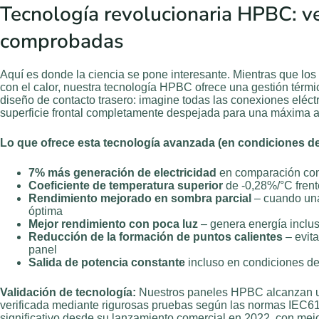
Tecnología revolucionaria HPBC: v
comprobadas
Aquí es donde la ciencia se pone interesante. Mientras que los 
con el calor, nuestra tecnología HPBC ofrece una gestión térmic
diseño de contacto trasero: imagine todas las conexiones eléctri
superficie frontal completamente despejada para una máxima ab
Lo que ofrece esta tecnología avanzada (en condiciones d
7% más generación de electricidad
en comparación con
Coeficiente de temperatura superior
de -0,28%/°C frent
Rendimiento mejorado en sombra parcial
– cuando una
óptima
Mejor rendimiento con poca luz
– genera energía inclu
Reducción de la formación de puntos calientes
– evita
panel
Salida de potencia constante
incluso en condiciones de
Validación de tecnología:
Nuestros paneles HPBC alcanzan un
verificada mediante rigurosas pruebas según las normas IEC6
significativo desde su lanzamiento comercial en 2022, con mej