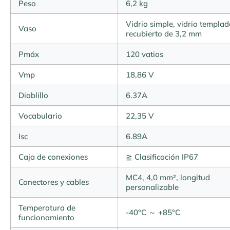
Peso
6,2 kg
Vidrio simple, vidrio templad
Vaso
recubierto de 3,2 mm
Pmáx
120 vatios
Vmp
18,86 V
Diablillo
6.37A
Vocabulario
22,35 V
Isc
6.89A
Caja de conexiones
≧ Clasificación IP67
MC4, 4,0 mm², longitud
Conectores y cables
personalizable
Temperatura de
-40°C ～ +85°C
funcionamiento