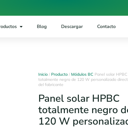
roductos
Blog
Descargar
Contacto
Inicio
/
Producto
/
Módulos BC
Panel solar HPBC
totalmente negro de 120 W personalizado direc
del fabricante
Panel solar HPBC
totalmente negro d
120 W personaliza