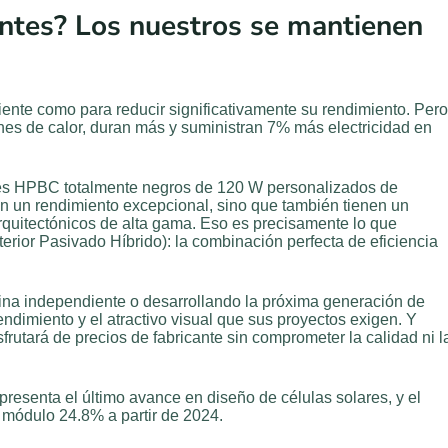
entes? Los nuestros se mantienen
ciente como para reducir significativamente su rendimiento. Pero
es de calor, duran más y suministran 7% más electricidad en
lares HPBC totalmente negros de 120 W personalizados de
n un rendimiento excepcional, sino que también tienen un
rquitectónicos de alta gama. Eso es precisamente lo que
ior Pasivado Híbrido): la combinación perfecta de eficiencia
ina independiente o desarrollando la próxima generación de
endimiento y el atractivo visual que sus proyectos exigen. Y
rutará de precios de fabricante sin comprometer la calidad ni l
esenta el último avance en diseño de células solares, y el
 módulo 24.8% a partir de 2024.