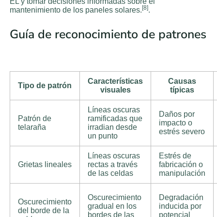
EL y tomar decisiones informadas sobre el
[8]
mantenimiento de los paneles solares.
.
Guía de reconocimiento de patrones
Características
Causas
Tipo de patrón
visuales
típicas
Líneas oscuras
Daños por
Patrón de
ramificadas que
impacto o
telaraña
irradian desde
estrés severo
un punto
Líneas oscuras
Estrés de
Grietas lineales
rectas a través
fabricación o
de las celdas
manipulación
Oscurecimiento
Degradación
Oscurecimiento
gradual en los
inducida por
del borde de la
bordes de las
potencial