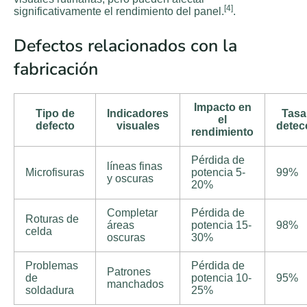
[4]
significativamente el rendimiento del panel.
.
Defectos relacionados con la
fabricación
Impacto en
Tipo de
Indicadores
Tasa
el
defecto
visuales
detec
rendimiento
Pérdida de
líneas finas
Microfisuras
potencia 5-
99%
y oscuras
20%
Completar
Pérdida de
Roturas de
áreas
potencia 15-
98%
celda
oscuras
30%
Problemas
Pérdida de
Patrones
de
potencia 10-
95%
manchados
soldadura
25%