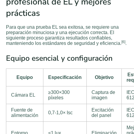
profesional de EL y mejores
prácticas
Para que una prueba EL sea exitosa, se requiere una
preparación minuciosa y una ejecución correcta. El
siguiente proceso garantiza resultados confiables,
[6]
manteniendo los estándares de seguridad y eficiencia.
.
Equipo esencial y configuración
Es
Equipo
Especificación
Objetivo
req
≥300×300
Captura de
IE
Cámara EL
píxeles
imagen
61
Fuente de
Excitación
IE
0,7-1,0× Isc
alimentación
del panel
61
Mej
Entorno
<1 lux
Eliminación
prá