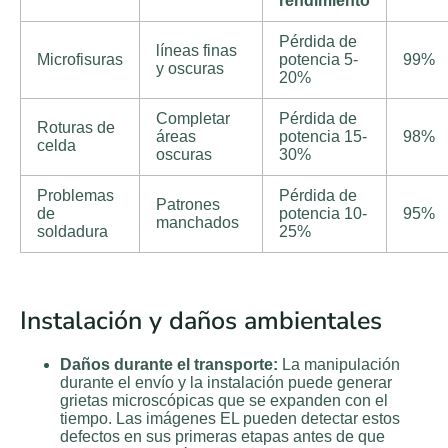
rendimiento
Pérdida de
líneas finas
Microfisuras
potencia 5-
99%
y oscuras
20%
Completar
Pérdida de
Roturas de
áreas
potencia 15-
98%
celda
oscuras
30%
Problemas
Pérdida de
Patrones
de
potencia 10-
95%
manchados
soldadura
25%
Instalación y daños ambientales
Daños durante el transporte:
La manipulación
durante el envío y la instalación puede generar
grietas microscópicas que se expanden con el
tiempo. Las imágenes EL pueden detectar estos
defectos en sus primeras etapas antes de que