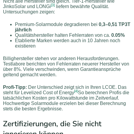
Nicht alle Hersteller sind gleich. Tier-1-Hersteller wie
[3]
JinkoSolar und LONGi
liefern bewährte Qualität.
Untersuchungen zeigen:
Premium-Solarmodule degradieren bei
0,3–0,51 TP3T
jährlich
Qualitätshersteller halten Fehlerraten von ca.
0.05%
Etablierte Marken werden auch in 10 Jahren noch
existieren
Billighersteller stehen vor anderen Herausforderungen.
Testlabore berichten von Fehlerraten neuerer Hersteller von
über 8%. Viele verschwinden, wenn Garantieansprüche
geltend gemacht werden.
Profi-Tipp:
Der Unterschied zeigt sich in Ihren LCOE. Das
[4]
steht für Levelized Cost of Energy
So berechnen Profis die
tatsächlichen Kosten pro Kilowattstunde im Zeitverlauf.
Hochwertige Solarmodule erzielen bei dieser Berechnung
stets die besten Ergebnisse.
Zertifizierungen, die Sie nicht