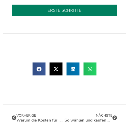
ERSTE SCHRITTE
VORHERIGE
NÄCHSTE
Warum die Kosten für Ihre Solarmodule für Privathaushalte um Tausende variieren
So wählen und kaufen Sie flexible 100-Watt-Solarmodule direkt vom Hersteller