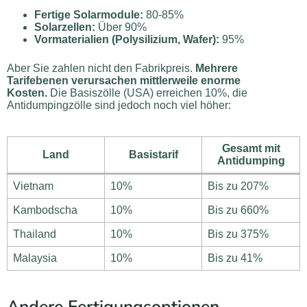
Fertige Solarmodule:
80-85%
Solarzellen:
Über 90%
Vormaterialien (Polysilizium, Wafer):
95%
Aber Sie zahlen nicht den Fabrikpreis.
Mehrere
Tarifebenen verursachen mittlerweile enorme
Kosten.
Die Basiszölle (USA) erreichen 10%, die
Antidumpingzölle sind jedoch noch viel höher:
Gesamt mit
Land
Basistarif
Antidumping
Vietnam
10%
Bis zu 207%
Kambodscha
10%
Bis zu 660%
Thailand
10%
Bis zu 375%
Malaysia
10%
Bis zu 41%
Andere Fertigungsoptionen