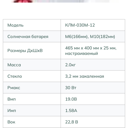
Модель
КЛМ-030М-12
Солнечная батарея
М6(166мм), М10(182мм)
465 мм x 400 мм x 25 мм,
Размеры ДxШxВ
настраиваемый
Масса
2.0кг
Стекло
3,2 мм закаленная
Pмакс
30 Вт
Вмп
19.0В
Имп
1.58А
Вок
22,8 В