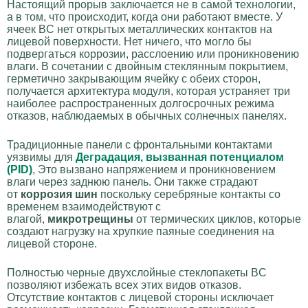
Настоящий прорыв заключается не в самой технологии,
а в том, что происходит, когда они работают вместе. У
ячеек BC нет открытых металлических контактов на
лицевой поверхности. Нет ничего, что могло бы
подвергаться коррозии, расслоению или проникновению
влаги. В сочетании с двойным стеклянным покрытием,
герметично закрывающим ячейку с обеих сторон,
получается архитектура модуля, которая устраняет три
наиболее распространенных долгосрочных режима
отказов, наблюдаемых в обычных солнечных панелях.
Традиционные панели с фронтальными контактами
уязвимы для
Деградация, вызванная потенциалом
(PID)
, Это вызвано напряжением и проникновением
влаги через заднюю панель. Они также страдают
от
коррозия шин
поскольку серебряные контакты со
временем взаимодействуют с
влагой,
микротрещины
от термических циклов, которые
создают нагрузку на хрупкие паяные соединения на
лицевой стороне.
Полностью черные двухслойные стеклопакеты BC
позволяют избежать всех этих видов отказов.
Отсутствие контактов с лицевой стороны исключает