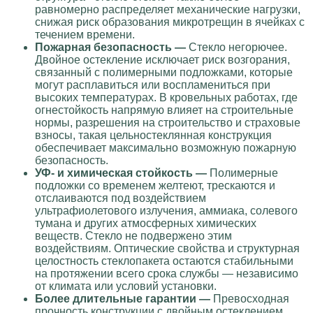
равномерно распределяет механические нагрузки,
снижая риск образования микротрещин в ячейках с
течением времени.
Пожарная безопасность —
Стекло негорючее.
Двойное остекление исключает риск возгорания,
связанный с полимерными подложками, которые
могут расплавиться или воспламениться при
высоких температурах. В кровельных работах, где
огнестойкость напрямую влияет на строительные
нормы, разрешения на строительство и страховые
взносы, такая цельностеклянная конструкция
обеспечивает максимально возможную пожарную
безопасность.
УФ- и химическая стойкость —
Полимерные
подложки со временем желтеют, трескаются и
отслаиваются под воздействием
ультрафиолетового излучения, аммиака, солевого
тумана и других атмосферных химических
веществ. Стекло не подвержено этим
воздействиям. Оптические свойства и структурная
целостность стеклопакета остаются стабильными
на протяжении всего срока службы — независимо
от климата или условий установки.
Более длительные гарантии —
Превосходная
прочность конструкции с двойным остеклением