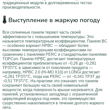
традиционные модули в долговременных тестах
производительности.
🌡️ Выступление в жаркую погоду
Все солнечные панели теряют часть своей
эффективности с повышением температуры. Это
называется температурным коэффициентом. Панели BC
— особенно вариант HPBC — обладают более
высокими температурными коэффициентами по
сравнению с панелями PERC и стандартными панелями
TOPCon. Панели HPBC достигают температурных
коэффициентов приблизительно от −0,26 до −0,291
TP3T/°C в зависимости от поколения продукта —
например, HPBC 2.0 (Hi-MO X10) от LONGi достигает
−0,261 TP3T/°C, тогда как PERC — от −0,341 TP3T до
−0,51 TP3T/°C. На практике это означает, что панели
сохраняют большую часть своей номинальной
мощности, когда поверхность крыши нагревается. Для
панелей, установленных заподлицо с ограниченной
циркуляцией воздуха под ними, это преимущество
существенно накапливается в течение долгого жаркого
лета.