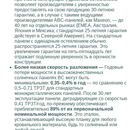
позволяет производителям с уверенностью
предоставлять на свою продукцию 30-летнюю
гарантию, а в случае с такими ведущими
производителями ABC-панелей, как Maxeon, — до
40 лет на отдельных рынках (EMEA, Австралия,
Япония и Мексика; стандартная 25-летняя гарантия
действует в Северной Америке). На стандартные
панели с одинарным остеклением обычно
распространяется 25-летняя гарантия. Это
увеличение гарантии на пять-пятнадцать лет
отражает подлинную уверенность в прочности
конструкции.
Более низкая скорость разложения —
Годовые
потери мощности в высококачественных
солнечных панелях BC могут быть
минимальными.
0,35–0,4% в год
— по сравнению с
0,5–0,71 TP3T для стандартных
монокристаллических панелей. После 30 лет
эксплуатации панели, деградирующие со скоростью
0,41 TP3T/год, по-прежнему обеспечивают
приблизительно
89% от их первоначальной
номинальной мощности
. Это эталон,
устанавливающий высокую планку для любого
кровельного материала, будь то солнечный или
любой другой.