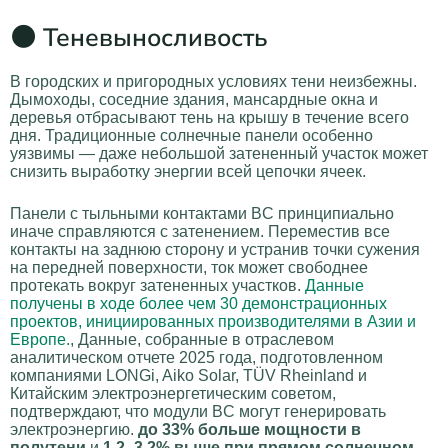
🌑 Теневыносливость
В городских и пригородных условиях тени неизбежны.
Дымоходы, соседние здания, мансардные окна и
деревья отбрасывают тень на крышу в течение всего
дня. Традиционные солнечные панели особенно
уязвимы — даже небольшой затененный участок может
снизить выработку энергии всей цепочки ячеек.
Панели с тыльными контактами BC принципиально
иначе справляются с затенением. Переместив все
контакты на заднюю сторону и устранив точки сужения
на передней поверхности, ток может свободнее
протекать вокруг затененных участков.
Данные
получены в ходе более чем 30 демонстрационных
проектов, инициированных производителями в Азии и
Европе.
, Данные, собранные в отраслевом
аналитическом отчете 2025 года, подготовленном
компаниями LONGi, Aiko Solar, TÜV Rheinland и
Китайским электроэнергетическим советом,
подтверждают, что модули BC могут генерировать
электроэнергию.
до 33% больше мощности в
полутени
и
1,2–3,2% выше при прямом солнечном