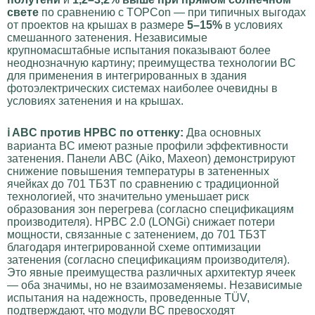
свете
по сравнению с TOPCon — при типичных выгодах
от проектов на крышах в размере
5–15%
в условиях
смешанного затенения. Независимые
крупномасштабные испытания показывают более
неоднозначную картину; преимущества технологии BC
для применения в интегрированных в здания
фотоэлектрических системах наиболее очевидны в
условиях затенения и на крышах.
ℹ️ ABC против HPBC по оттенку:
Два основных
варианта BC имеют разные профили эффективности
затенения. Панели ABC (Aiko, Maxeon) демонстрируют
снижение повышения температуры в затененных
ячейках до 701 ТБ3Т по сравнению с традиционной
технологией, что значительно уменьшает риск
образования зон перегрева (согласно спецификациям
производителя). HPBC 2.0 (LONGi) снижает потери
мощности, связанные с затенением, до 701 ТБ3Т
благодаря интегрированной схеме оптимизации
затенения (согласно спецификациям производителя).
Это явные преимущества различных архитектур ячеек
— оба значимы, но не взаимозаменяемы. Независимые
испытания на надежность, проведенные TÜV,
подтверждают, что модули BC превосходят