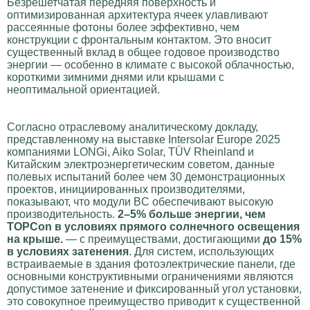
Безрешетчатая передняя поверхность и
оптимизированная архитектура ячеек улавливают
рассеянные фотоны более эффективно, чем
конструкции с фронтальным контактом. Это вносит
существенный вклад в общее годовое производство
энергии — особенно в климате с высокой облачностью,
короткими зимними днями или крышами с
неоптимальной ориентацией.
Согласно отраслевому аналитическому докладу,
представленному на выставке Intersolar Europe 2025
компаниями LONGi, Aiko Solar, TÜV Rheinland и
Китайским электроэнергетическим советом, данные
полевых испытаний более чем 30 демонстрационных
проектов, инициированных производителями,
показывают, что модули BC обеспечивают высокую
производительность.
2–5% больше энергии, чем
TOPCon в условиях прямого солнечного освещения
на крыше.
— с преимуществами, достигающими
до 15%
в условиях затенения
. Для систем, использующих
встраиваемые в здания фотоэлектрические панели, где
основными конструктивными ограничениями являются
допустимое затенение и фиксированный угол установки,
это совокупное преимущество приводит к существенной