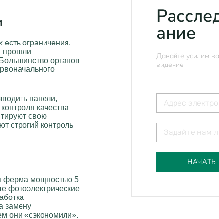
Рассле
и
ание
 есть ограничения.
й прошли
Давайте усилим в
 Большинство органов
видение
ервоначального
зводить панели,
контроля качества
естируют свою
т строгий контроль
НАЧАТЬ
ая ферма мощностью 5
е фотоэлектрические
работка
на замену
ем они «сэкономили».