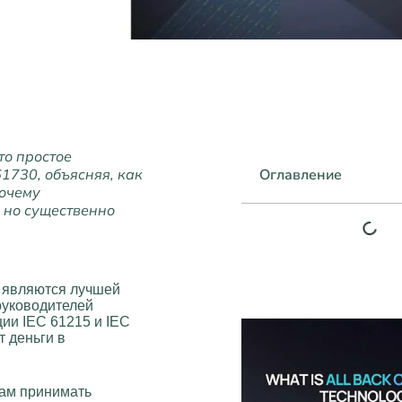
то простое
61730, объясняя, как
Оглавление
почему
 но существенно
 являются лучшей
руководителей
ии IEC 61215 и IEC
 деньги в
там принимать