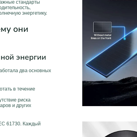
важные стандарты
одительность,
лнечную энергетику.
ему они
чной энергии
аботала два основных
отать в течение
утствие риска
аров и других
IEC 61730. Каждый