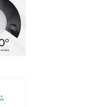
 в
ной