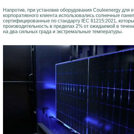
Напротив, при установке оборудования Couleenergy для 
корпоративного клиента использовались солнечные панел
сертифицированные по стандарту IEC 61215:2021, котор
производительность в пределах 2% от ожидаемой в течени
на два сильных града и экстремальные температуры.