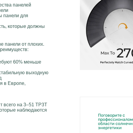
ества панелей
нели
ы панели для
сть, которые должны
е панели от плохих.
преимуществ:
ребуют 60% меньше
 стабильную выходную
д
я в Европе,
 всего на 3–51 TP3T
 которые наблюдаются
Поговорите с
профессионалом
области солнеч
энергетики