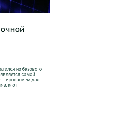
рочной
атился из базового
 является самой
естированием для
выявляют