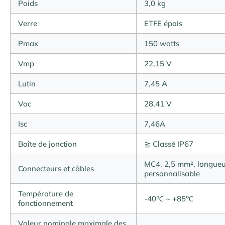
Poids
3,0 kg
Verre
ETFE épais
Pmax
150 watts
Vmp
22,15 V
Lutin
7,45 A
Voc
28,41 V
Isc
7,46A
Boîte de jonction
≧ Classé IP67
MC4, 2,5 mm², longue
Connecteurs et câbles
personnalisable
Température de
-40℃ ~ +85℃
fonctionnement
Valeur nominale maximale des