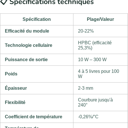
📋 Spécifications techniques
Spécification
Plage/Valeur
Efficacité du module
20-22%
HPBC (efficacité
Technologie cellulaire
25,3%)
Puissance de sortie
10 W – 300 W
4 à 5 livres pour 100
Poids
W
Épaisseur
2-3 mm
Courbure jusqu'à
Flexibilité
240°
Coefficient de température
-0,26%/°C