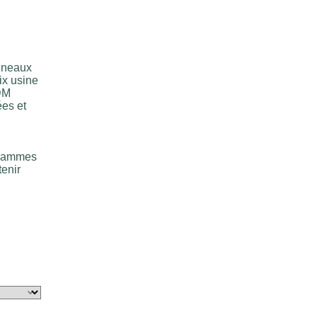
nneaux
ix usine
ODM
ées et
ogrammes
tenir