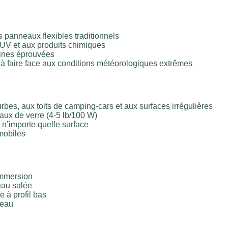
s panneaux flexibles traditionnels
UV et aux produits chimiques
ines éprouvées
à faire face aux conditions météorologiques extrêmes
bes, aux toits de camping-cars et aux surfaces irrégulières
ux de verre (4-5 lb/100 W)
 n’importe quelle surface
 mobiles
immersion
eau salée
à profil bas
teau