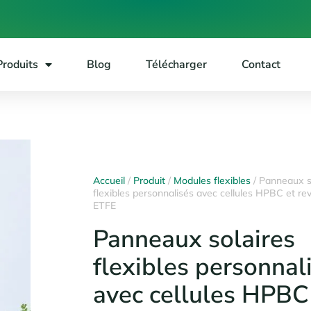
Produits
Blog
Télécharger
Contact
Accueil
/
Produit
/
Modules flexibles
/ Panneaux s
flexibles personnalisés avec cellules HPBC et r
ETFE
Panneaux solaires
flexibles personnal
avec cellules HPBC