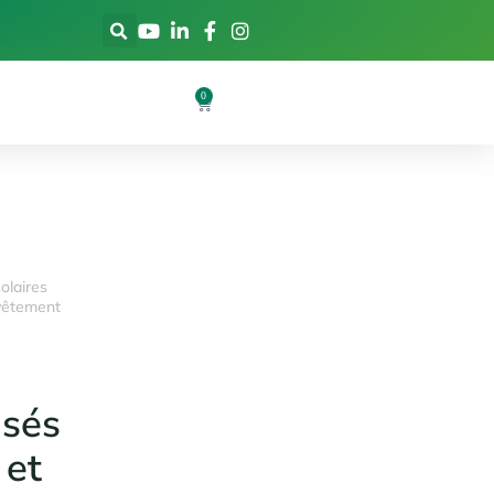
0
olaires
evêtement
isés
 et