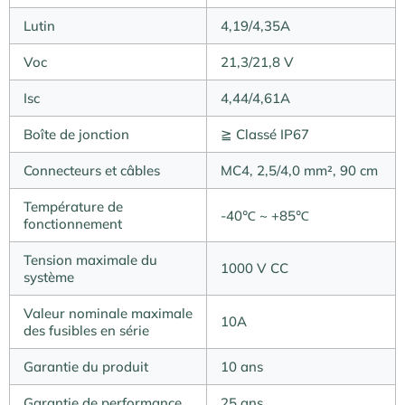
Lutin
4,19/4,35A
Voc
21,3/21,8 V
Isc
4,44/4,61A
Boîte de jonction
≧ Classé IP67
Connecteurs et câbles
MC4, 2,5/4,0 mm², 90 cm
Température de
-40℃ ~ +85℃
fonctionnement
Tension maximale du
1000 V CC
système
Valeur nominale maximale
10A
des fusibles en série
Garantie du produit
10 ans
Garantie de performance
25 ans