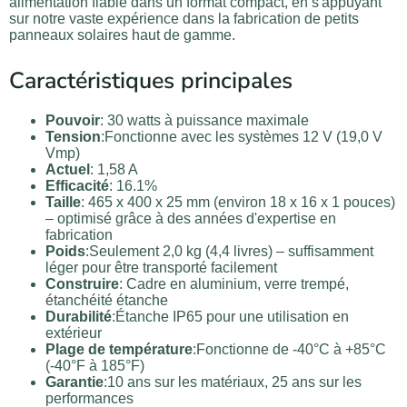
alimentation fiable dans un format compact, en s'appuyant
sur notre vaste expérience dans la fabrication de petits
panneaux solaires haut de gamme.
Caractéristiques principales
Pouvoir
: 30 watts à puissance maximale
Tension
:Fonctionne avec les systèmes 12 V (19,0 V
Vmp)
Actuel
: 1,58 A
Efficacité
: 16.1%
Taille
: 465 x 400 x 25 mm (environ 18 x 16 x 1 pouces)
– optimisé grâce à des années d'expertise en
fabrication
Poids
:Seulement 2,0 kg (4,4 livres) – suffisamment
léger pour être transporté facilement
Construire
: Cadre en aluminium, verre trempé,
étanchéité étanche
Durabilité
:Étanche IP65 pour une utilisation en
extérieur
Plage de température
:Fonctionne de -40°C à +85°C
(-40°F à 185°F)
Garantie
:10 ans sur les matériaux, 25 ans sur les
performances