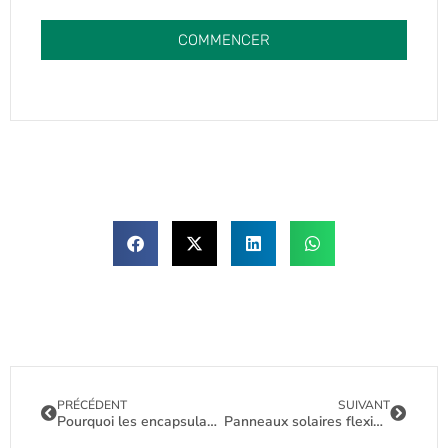
COMMENCER
PRÉCÉDENT
SUIVANT
Pourquoi les encapsulants EPE prolongent la durée de vie et améliorent le fonctionnement de vos panneaux solaires
Panneaux solaires flexibles et rigides : avantages, inconvénients et cas d'utilisation en 2025