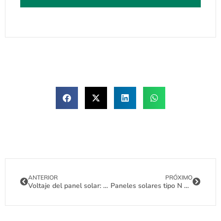
ANTERIOR
PRÓXIMO
Voltaje del panel solar: Guía para obtener el mejor rendimiento
Paneles solares tipo N TOPCon de 430-450 W: La guía definitiva para el comprador de 2025