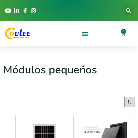
0
Módulos pequeños