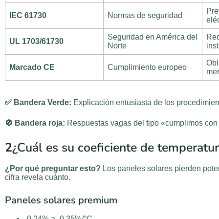
Pre
IEC 61730
Normas de seguridad
elé
Seguridad en América del
Req
UL 1703/61730
Norte
ins
Obl
Marcado CE
Cumplimiento europeo
mer
✅
Bandera Verde:
Explicación entusiasta de los procedimien
🚫
Bandera roja:
Respuestas vagas del tipo «cumplimos con 
2
¿Cuál es su coeficiente de temperatu
¿Por qué preguntar esto?
Los paneles solares pierden poten
cifra revela cuánto.
Paneles solares premium
-0,24% a -0,35%/°C