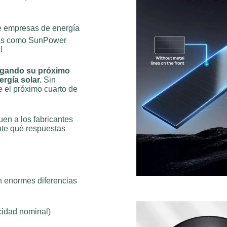
e empresas de energía
sas como SunPower
!
igando su próximo
ergía solar.
Sin
e el próximo cuarto de
uen a los fabricantes
nte qué respuestas
n enormes diferencias
cidad nominal)