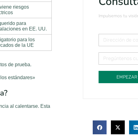
Consult
viene riesgos
ctricos
Impulsemos tu visió
uerido para
talaciones en EE. UU.
igatorio para los
cados de la UE
tos de prueba.
EMPEZAR
los estándares»
ra?
cia al calentarse. Esta