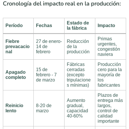
Cronología del impacto real en la producción:
Estado de
Período
Fechas
Impacto
la fábrica
Primas
Fiebre
27 de enero-
Reducción
urgentes,
prevacacio
14 de
de la
congestión
nal
febrero
producción
naviera
Fábricas
Producción
15 de
cerradas
cero para la
Apagado
febrero - 7
(excepto
mayoría de
completo
de marzo
tripulacione
los
s mínimas)
fabricantes
Plazos de
Aumento
entrega más
Reinicio
8-20 de
gradual,
largos,
lento
marzo
capacidad
control de
40-60%
calidad
importante