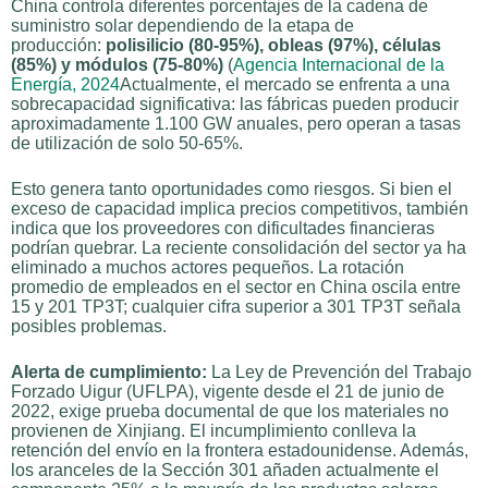
China controla diferentes porcentajes de la cadena de
suministro solar dependiendo de la etapa de
producción:
polisilicio (80-95%), obleas (97%), células
(85%) y módulos (75-80%)
(
Agencia Internacional de la
Energía, 2024
Actualmente, el mercado se enfrenta a una
sobrecapacidad significativa: las fábricas pueden producir
aproximadamente 1.100 GW anuales, pero operan a tasas
de utilización de solo 50-65%.
Esto genera tanto oportunidades como riesgos. Si bien el
exceso de capacidad implica precios competitivos, también
indica que los proveedores con dificultades financieras
podrían quebrar. La reciente consolidación del sector ya ha
eliminado a muchos actores pequeños. La rotación
promedio de empleados en el sector en China oscila entre
15 y 201 TP3T; cualquier cifra superior a 301 TP3T señala
posibles problemas.
Alerta de cumplimiento:
La Ley de Prevención del Trabajo
Forzado Uigur (UFLPA), vigente desde el 21 de junio de
2022, exige prueba documental de que los materiales no
provienen de Xinjiang. El incumplimiento conlleva la
retención del envío en la frontera estadounidense. Además,
los aranceles de la Sección 301 añaden actualmente el