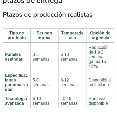
plazos de entrega
Plazos de producción realistas
Tipo de
Periodo
Temporada
Opción de
producto
normal
alta
urgencia
Reducción
de 1 a 2
Paneles
3-5
6-10
semanas
estándar
semanas
semanas
(prima 15-
40%)
Especificac
iones
5-8
8-12
Disponibilid
personaliza
semanas
semanas
ad limitada
das
Tecnología
6-10
10-16
Rara vez
avanzada
semanas
semanas
disponible