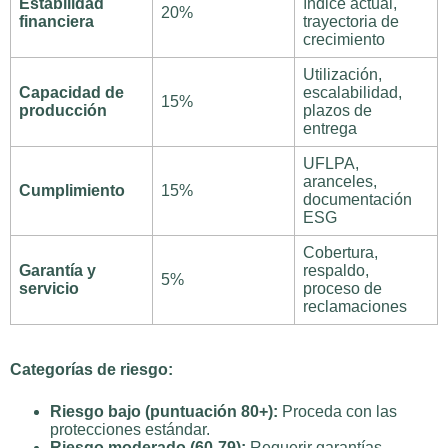
Estabilidad
índice actual,
20%
financiera
trayectoria de
crecimiento
Utilización,
Capacidad de
escalabilidad,
15%
producción
plazos de
entrega
UFLPA,
aranceles,
Cumplimiento
15%
documentación
ESG
Cobertura,
Garantía y
respaldo,
5%
servicio
proceso de
reclamaciones
Categorías de riesgo:
Riesgo bajo (puntuación 80+):
Proceda con las
protecciones estándar.
Riesgo moderado (60-79):
Requerir garantías