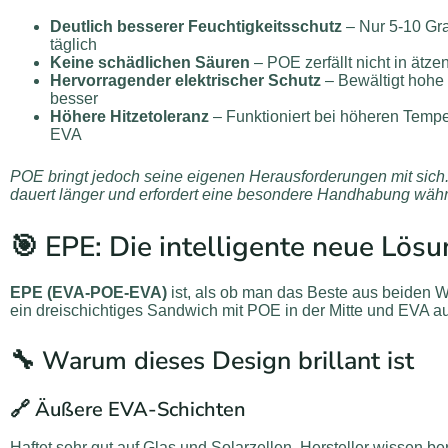
Deutlich besserer Feuchtigkeitsschutz
– Nur 5-10 Gr
täglich
Keine schädlichen Säuren
– POE zerfällt nicht in ätz
Hervorragender elektrischer Schutz
– Bewältigt hohe
besser
Höhere Hitzetoleranz
– Funktioniert bei höheren Tempe
EVA
POE bringt jedoch seine eigenen Herausforderungen mit sich.
dauert länger und erfordert eine besondere Handhabung währ
🎯 EPE: Die intelligente neue Lös
EPE (EVA-POE-EVA)
ist, als ob man das Beste aus beiden W
ein dreischichtiges Sandwich mit POE in der Mitte und EVA au
🔧 Warum dieses Design brillant ist
🔗 Äußere EVA-Schichten
Haftet sehr gut auf Glas und Solarzellen. Hersteller wissen be