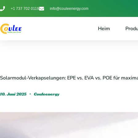
+1 737 702 0119
info@couleenergy.com
Heim
Prod
Solarmodul-Verkapselungen: EPE vs. EVA vs. POE für maxima
10. Juni 2025
Couleenergy