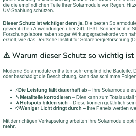
die die empfindlichen Teile Ihrer Solarmodule vor Regen, Hitz
UV-Strahlung schützen.
Dieser Schutz ist wichtiger denn je.
Die besten Solarmodule
gewerblichen Anwendungen über 241 TP3T Sonnenlicht in S
Forschungslabore haben sogar Wirkungsgradrekorde von na
erzielt, wie das Deutsche Institut für Solarenergieforschung (D
⚠️ Warum dieser Schutz so wichtig ist
Moderne Solarmodule enthalten sehr empfindliche Bauteile. Dr
oder beschädigt die Beschichtung, kann das schlimme Folge
⚡
Die Leistung fällt dauerhaft ab
– Ihre Solarmodule e
🔧
Metallteile korrodieren
– Dies kann zum Totalausfall 
🔥
Hotspots bilden sich
– Diese können gefährlich sein
💡
Weniger Licht dringt durch
– Ihre Panels werden wen
Mit der richtigen Verkapselung arbeiten Ihre Solarmodule opti
mehr
.