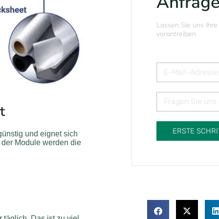
Anfrag
Lassen Sie uns Ihre
vorantreiben
t
ERSTE SCHRI
 günstig und eignet sich
g der Module werden die
äglich. Das ist zu viel