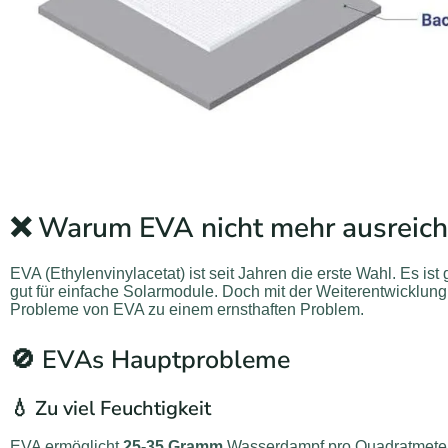
❌ Warum EVA nicht mehr ausreich
EVA (Ethylenvinylacetat) ist seit Jahren die erste Wahl. Es ist
gut für einfache Solarmodule. Doch mit der Weiterentwicklun
Probleme von EVA zu einem ernsthaften Problem.
🚫 EVAs Hauptprobleme
💧 Zu viel Feuchtigkeit
EVA ermöglicht
25-35 Gramm
Wasserdampf pro Quadratmeter t