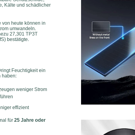
e, Kälte und schädlicher
 von heute können in
trom umwandeln.
hezu 27,301 TP3T
fS) bestätigte.
ingt Feuchtigkeit ein
n haben:
rzeugen weniger Strom
führen
iger effizient
mal für
25 Jahre oder