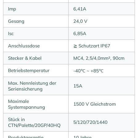
Imp
6,41A
Gesang
24,0 V
Isc
6,85A
Anschlussdose
≧ Schutzart IP67
Stecker & Kabel
MC4, 2,5/4,0mm², 90cm
Betriebstemperatur
-40℃ ~ +85℃
Max. Nennleistung der
15A
Seriensicherung
Maximale
1500 V Gleichstrom
Systemspannung
Stück in
5/120/720/1440
CTN/Palette/20GP/40HQ
Produktgarantie
10 Jahre