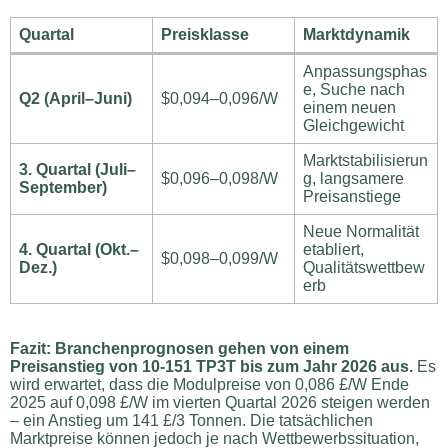
Quartal
Preisklasse
Marktdynamik
Anpassungsphas
e, Suche nach
Q2 (April–Juni)
$0,094–0,096/W
einem neuen
Gleichgewicht
Marktstabilisierun
3. Quartal (Juli–
$0,096–0,098/W
g, langsamere
September)
Preisanstiege
Neue Normalität
4. Quartal (Okt.–
etabliert,
$0,098–0,099/W
Dez.)
Qualitätswettbew
erb
Fazit: Branchenprognosen gehen von einem
Preisanstieg von 10-151 TP3T bis zum Jahr 2026 aus.
Es
wird erwartet, dass die Modulpreise von 0,086 £/W Ende
2025 auf 0,098 £/W im vierten Quartal 2026 steigen werden
– ein Anstieg um 141 £/3 Tonnen. Die tatsächlichen
Marktpreise können jedoch je nach Wettbewerbssituation,