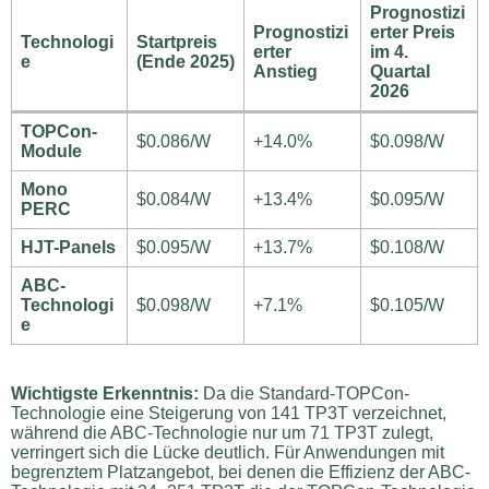
Prognostizi
Prognostizi
erter Preis
Technologi
Startpreis
erter
im 4.
e
(Ende 2025)
Anstieg
Quartal
2026
TOPCon-
$0.086/W
+14.0%
$0.098/W
Module
Mono
$0.084/W
+13.4%
$0.095/W
PERC
HJT-Panels
$0.095/W
+13.7%
$0.108/W
ABC-
Technologi
$0.098/W
+7.1%
$0.105/W
e
Wichtigste Erkenntnis:
Da die Standard-TOPCon-
Technologie eine Steigerung von 141 TP3T verzeichnet,
während die ABC-Technologie nur um 71 TP3T zulegt,
verringert sich die Lücke deutlich. Für Anwendungen mit
begrenztem Platzangebot, bei denen die Effizienz der ABC-