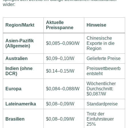
wider:
Aktuelle
Region/Markt
Hinweise
Preisspanne
Chinesische
Asien-Pazifik
$0,085–0,090/W
Exporte in die
(Allgemein)
Region
Australien
$0,09–0,10/W
Gelieferte Preise
Indien (ohne
Preiswettbewerb
$0.14–0.15/W
DCR)
entsteht
Wöchentlicher
Europa
$0,084–0,088/W
Durchschnitt:
$0,087/W
Lateinamerika
$0,08–0,09/W
Standardpreise
Trotz der
Brasilien
$0,08–0,09/W
Einfuhrsteuer
25%