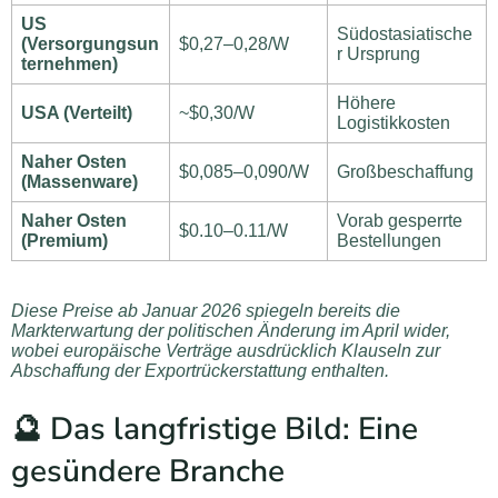
US
Südostasiatische
(Versorgungsun
$0,27–0,28/W
r Ursprung
ternehmen)
Höhere
USA (Verteilt)
~$0,30/W
Logistikkosten
Naher Osten
$0,085–0,090/W
Großbeschaffung
(Massenware)
Naher Osten
Vorab gesperrte
$0.10–0.11/W
(Premium)
Bestellungen
Diese Preise ab Januar 2026 spiegeln bereits die
Markterwartung der politischen Änderung im April wider,
wobei europäische Verträge ausdrücklich Klauseln zur
Abschaffung der Exportrückerstattung enthalten.
🔮 Das langfristige Bild: Eine
gesündere Branche