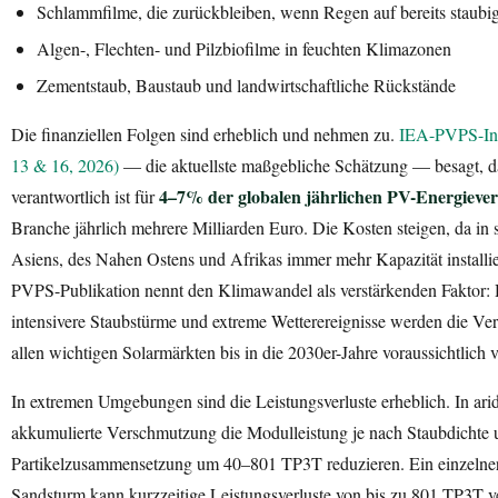
Schlammfilme, die zurückbleiben, wenn Regen auf bereits staubi
Algen-, Flechten- und Pilzbiofilme in feuchten Klimazonen
Zementstaub, Baustaub und landwirtschaftliche Rückstände
Die finanziellen Folgen sind erheblich und nehmen zu.
IEA-PVPS-Inf
13 & 16, 2026)
— die aktuellste maßgebliche Schätzung — besagt, 
4–7% der globalen jährlichen PV-Energiever
verantwortlich ist für
Branche jährlich mehrere Milliarden Euro. Die Kosten steigen, da in
Asiens, des Nahen Ostens und Afrikas immer mehr Kapazität installie
PVPS-Publikation nennt den Klimawandel als verstärkenden Faktor: 
intensivere Staubstürme und extreme Wetterereignisse werden die Ve
allen wichtigen Solarmärkten bis in die 2030er-Jahre voraussichtlich v
In extremen Umgebungen sind die Leistungsverluste erheblich. In ar
akkumulierte Verschmutzung die Modulleistung je nach Staubdichte 
Partikelzusammensetzung um 40–801 TP3T reduzieren. Ein einzelne
Sandsturm kann kurzzeitige Leistungsverluste von bis zu 801 TP3T v