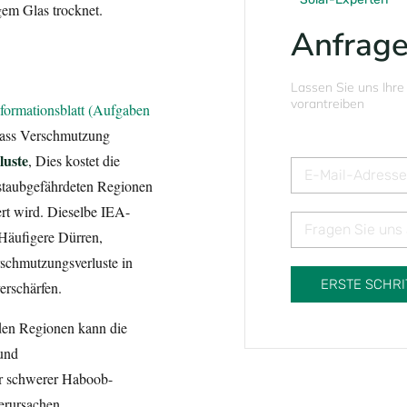
gem Glas trocknet.
Anfrag
Lassen Sie uns Ihre
vorantreiben
ormationsblatt (Aufgaben
dass Verschmutzung
luste
, Dies kostet die
 staubgefährdeten Regionen
rt wird. Dieselbe IEA-
Häufigere Dürren,
rschmutzungsverluste in
ERSTE SCHRI
erschärfen.
iden Regionen kann die
und
r schwerer Haboob-
erursachen.