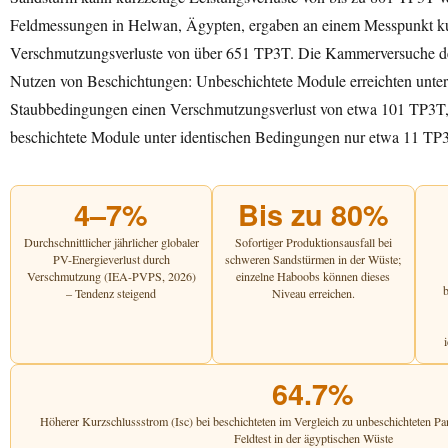
Feldmessungen in Helwan, Ägypten, ergaben an einem Messpunkt k
Verschmutzungsverluste von über 651 TP3T. Die Kammerversuche 
Nutzen von Beschichtungen: Unbeschichtete Module erreichten unter 
Staubbedingungen einen Verschmutzungsverlust von etwa 101 TP3
beschichtete Module unter identischen Bedingungen nur etwa 11 TP
4–7%
Bis zu 80%
Durchschnittlicher jährlicher globaler
Sofortiger Produktionsausfall bei
PV-Energieverlust durch
schweren Sandstürmen in der Wüste;
Verschmutzung (IEA-PVPS, 2026)
einzelne Haboobs können dieses
b
– Tendenz steigend
Niveau erreichen.
64.7%
Höherer Kurzschlussstrom (Isc) bei beschichteten im Vergleich zu unbeschichteten P
Feldtest in der ägyptischen Wüste