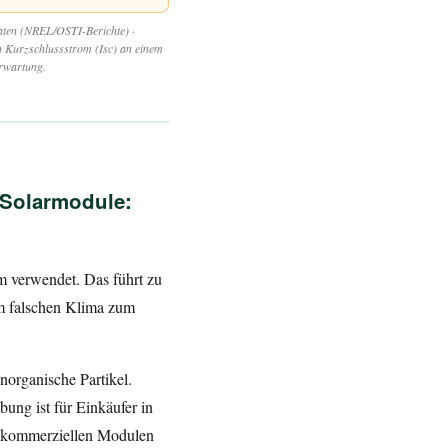
en (NREL/OSTI-Berichte) ·
n Kurzschlussstrom (Isc) an einem
erwartung.
Solarmodule:
m verwendet. Das führt zu
im falschen Klima zum
anorganische Partikel.
bung ist für Einkäufer in
on kommerziellen Modulen