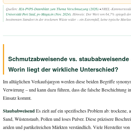
Quellen:
IEA-PVPS-Datenblatt zum Thema Verschmutzung (2026)
• NREL-Kammertestdat
Universität Port Said, pv-Magazin (Nov. 2024)
. Hinweis: Der Wert von 64,7% spiegelt de
bestimmten Standort in der trockenen Wüste wider – ein Extremfall, keine typische Markt
Schmutzabweisende vs. staubabweisende 
Worin liegt der wirkliche Unterschied?
Im alltäglichen Verkaufsjargon werden diese beiden Begriffe synony
Verwirrung – und kann dazu führen, dass die falsche Beschichtung 
Einsatz kommt.
Staubabweisend
Es zielt auf ein spezifisches Problem ab: trockene, 
Sand, Wüstenstaub, Pollen und loses Pulver. Diese präzisere Beschrei
ariden und partikelreichen Märkten verständlich. Viele Hersteller v