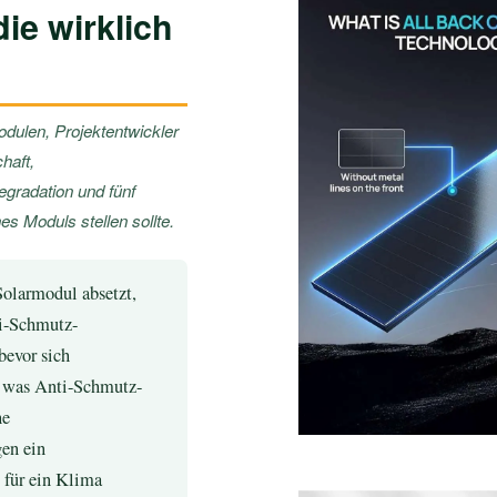
ie wirklich
odulen, Projektentwickler
haft,
gradation und fünf
es Moduls stellen sollte.
Solarmodul absetzt,
ti-Schmutz-
bevor sich
, was Anti-Schmutz-
he
gen ein
 für ein Klima