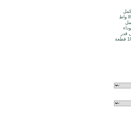
كمل
وجه. لوحة كولينرجي ذات التلامس الخلفي بقوة 80 واط
مل
داء
حقيق أقصى قدر
من الكفاءة. تتوفر خيارات مخصصة - ابتداءً من 100 قطعة