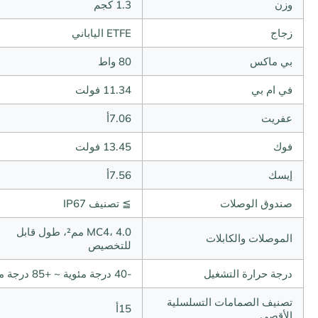
وزن
1.3 كجم
زجاج
ETFE الياباني
بي ماكس
80 واط
في ام بي
11.34 فولت
عفريت
7.06أ
فوك
13.45 فولت
إيسك
7.56أ
صندوق الوصلات
≧ تصنيف IP67
MC4، 4.0 مم²، طول قابل
الموصلات والكابلات
للتخصيص
درجة حرارة التشغيل
-40 درجة مئوية ~ +85 درجة مئوية
تصنيف الصمامات التسلسلية
15أ
الأقصى