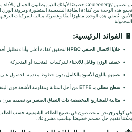
تم تصميم Couleenergy خصيصًا لأولئك الذين يطلبون الجمال والأداء معًا.
تجمع هذه الوحدة بين كفاءة الطاقة الشمسية المتطورة ومرونة الوزن
الأنيق، تُضفي هذه الوحدة مظهرًا أنيقًا وعصريًا، مثالية للمركبات الترف
المحمولة.
🔋
الفوائد الرئيسية:
خلايا الاتصال الخلفي HPBC
لتحقيق كفاءة أعلى وأداء تظليل أف
خفيف الوزن وقابل للانحناء
للتركيبات المنحنية أو المتحركة
تصميم باللون الأسود بالكامل
بدون خطوط معدنية للحصول على 
سطح مطلي بـ ETFE
من أجل المتانة ومقاومة الأشعة فوق الب
مثالية للمشاريع المخصصة ذات النطاق الصغير
مع تصميم مرن وكمية ال
في
كولينرجي
نحن متخصصون في
تصنيع الطاقة الشمسية حسب الطلب
يمكننا تقديم حل مصمم خصيصًا ليناسب مشروعك.