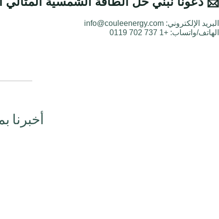
📩
دعونا نبني حل الطاقة الشمسية المثالي 
البريد الإلكتروني: info@couleenergy.com
الهاتف/واتساب: +1 737 702 0119
أخبرنا بم