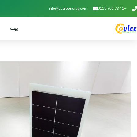
info@couleenergy.com
+1 737 702 0119
بيت