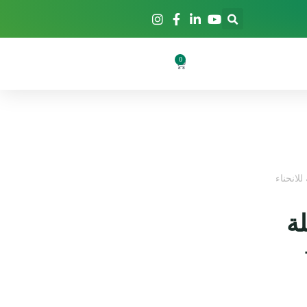
0
لانحناء
ة
-