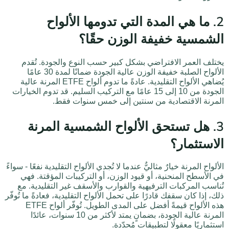
2. ما هي المدة التي تدومها الألواح
الشمسية خفيفة الوزن حقًا؟
يختلف العمر الافتراضي بشكل كبير حسب النوع والجودة. تُقدم
الألواح الصلبة خفيفة الوزن عالية الجودة ضمانًا لمدة 30 عامًا
يُضاهي الألواح التقليدية. عادةً ما تدوم ألواح ETFE المرنة عالية
الجودة من 10 إلى 15 عامًا مع التركيب السليم. قد تدوم الخيارات
المرنة الاقتصادية من سنتين إلى خمس سنوات فقط.
3. هل تستحق الألواح الشمسية المرنة
الاستثمار؟
الألواح المرنة خيارٌ مثاليٌّ عندما لا تُجدي الألواح التقليدية نفعًا - سواءً
في الأسطح المنحنية، أو قيود الوزن، أو التركيبات المؤقتة. فهي
تُناسب المركبات الترفيهية والقوارب والأسقف غير التقليدية. مع
ذلك، إذا كان سقفك قادرًا على تحمل الألواح التقليدية، فعادةً ما تُوفّر
هذه الألواح قيمةً أفضل على المدى الطويل. تُوفّر ألواح ETFE
المرنة عالية الجودة، بضمانٍ يمتد لأكثر من 10 سنوات، عائدًا
استثماريًا معقولًا لتطبيقات مُحدّدة.