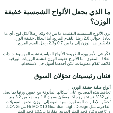
ما الذي يجعل الألواح الشمسية خفيفة
الوزن؟
تزن الألواح الشمسية التقليدية ما بين 40 و50 رطلاً لكل لوح، أي ما
يعادل حوالي 2.8 رطل للقدم المربع. أما البدائل خفيفة الوزن
فتُخفّض هذا الوزن إلى ما بين 0.7 و2.3 رطل للقدم المربع.
فكّر في الأمر بهذه الطريقة: الألواح القياسية تشبه الموسوعات ذات
الغلاف المقوى. أما الألواح خفيفة الوزن فتشبه الروايات الورقية.
كلاهما يُقدّم معلومات، لكن أحدهما أسهل في الاستخدام.
فئتان رئيسيتان تحوّلان السوق
ألواح صلبة خفيفة الوزن
تحافظ هذه المصابيح على أشكالها المألوفة مع خفض وزنها بما يصل
إلى 32%. تستخدم زجاجًا مقسّىً بسمك 1.6 مم بدلًا من 3.2 مم.
تُحسّن الإطارات المتطورة نسبة القوة إلى الوزن. تحقق الموديلات
الفاخرة، مثل Hi-MO X10 Guardian Light Design من LONGi،
وزنًا قدره 7.2 كجم للمتر المربع، مقارنةً بـ 10.5 كجم للمتر