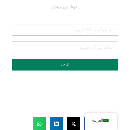
دعونا نعزز رؤيتك
البدء
العربية