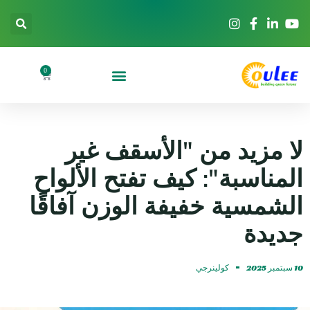
0
لا مزيد من "الأسقف غير
المناسبة": كيف تفتح الألواح
الشمسية خفيفة الوزن آفاقًا
جديدة
10 سبتمبر 2025
كولينرجي