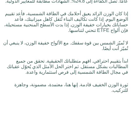
عامًا. تصل الكفاءة إلى 24.8%. الشهادات مطابقة للمعايير الدولية.
إذا كان الوزن الزائد يعيق أحلامك في الطاقة الشمسية، فأعد تقييم
الوضع اليوم. إذا كانت تكاليف البناء تُثقل كاهل ميزانيتك، فأعد
حساباتك بخيارات خفيفة الوزن. إذا بدت الأسطح المنحنية مستحيلة،
فإن ألواح ETFE تنحني لتناسبها.
لا تُميّز الشمس بين قوة سقفك. مع الألواح خفيفة الوزن، لا ينبغي أن
تُميّز أنت أيضًا.
ابدأ بتقييم احترافي. افهم متطلباتك الحقيقية. تحقق من جميع
المطالبات بشكل مستقل. ثم اختر الحل الأمثل الذي يُحوّل عقباتك
في مجال الطاقة الشمسية إلى فرص استثمارية واعدة.
ثورة الوزن الخفيف قادمة. إنها هنا، معتمدة، مضمونة، وجاهزة
للتركيب.