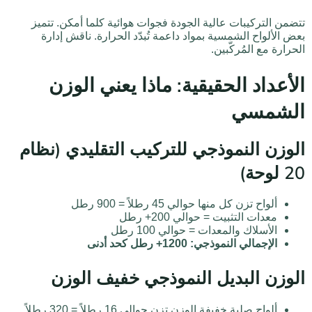
تتضمن التركيبات عالية الجودة فجوات هوائية كلما أمكن. تتميز
بعض الألواح الشمسية بمواد داعمة تُبدّد الحرارة. ناقش إدارة
الحرارة مع المُركّبين.
الأعداد الحقيقية: ماذا يعني الوزن
الشمسي
الوزن النموذجي للتركيب التقليدي (نظام
20 لوحة)
ألواح تزن كل منها حوالي 45 رطلاً = 900 رطل
معدات التثبيت = حوالي 200+ رطل
الأسلاك والمعدات = حوالي 100 رطل
الإجمالي النموذجي: 1200+ رطل كحد أدنى
الوزن البديل النموذجي خفيف الوزن
ألواح صلبة خفيفة الوزن تزن حوالي 16 رطلاً = 320 رطلاً