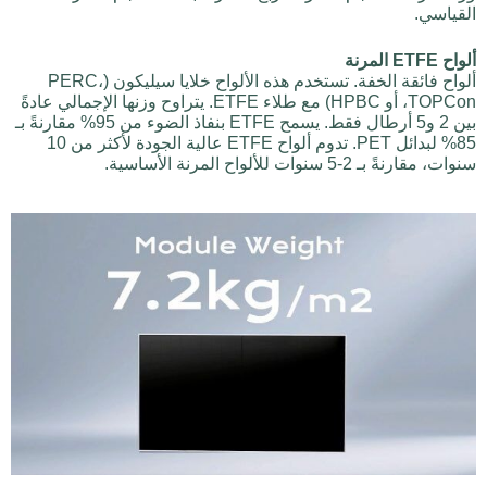
القياسي.
ألواح ETFE المرنة
ألواح فائقة الخفة. تستخدم هذه الألواح خلايا سيليكون (PERC،
TOPCon، أو HPBC) مع طلاء ETFE. يتراوح وزنها الإجمالي عادةً
بين 2 و5 أرطال فقط. يسمح ETFE بنفاذ الضوء من 95% مقارنةً بـ
85% لبدائل PET. تدوم ألواح ETFE عالية الجودة لأكثر من 10
سنوات، مقارنةً بـ 2-5 سنوات للألواح المرنة الأساسية.