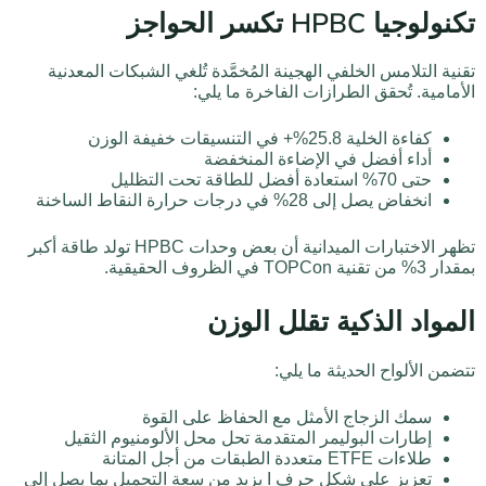
تكنولوجيا HPBC تكسر الحواجز
تقنية التلامس الخلفي الهجينة المُخمَّدة تُلغي الشبكات المعدنية
الأمامية. تُحقق الطرازات الفاخرة ما يلي:
كفاءة الخلية 25.8%+ في التنسيقات خفيفة الوزن
أداء أفضل في الإضاءة المنخفضة
حتى 70% استعادة أفضل للطاقة تحت التظليل
انخفاض يصل إلى 28% في درجات حرارة النقاط الساخنة
تظهر الاختبارات الميدانية أن بعض وحدات HPBC تولد طاقة أكبر
بمقدار 3% من تقنية TOPCon في الظروف الحقيقية.
المواد الذكية تقلل الوزن
تتضمن الألواح الحديثة ما يلي:
سمك الزجاج الأمثل مع الحفاظ على القوة
إطارات البوليمر المتقدمة تحل محل الألومنيوم الثقيل
طلاءات ETFE متعددة الطبقات من أجل المتانة
تعزيز على شكل حرف I يزيد من سعة التحميل بما يصل إلى