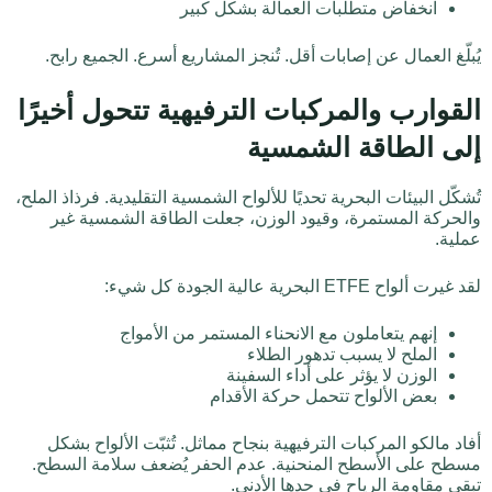
انخفاض متطلبات العمالة بشكل كبير
يُبلّغ العمال عن إصابات أقل. تُنجز المشاريع أسرع. الجميع رابح.
القوارب والمركبات الترفيهية تتحول أخيرًا
إلى الطاقة الشمسية
تُشكّل البيئات البحرية تحديًا للألواح الشمسية التقليدية. فرذاذ الملح،
والحركة المستمرة، وقيود الوزن، جعلت الطاقة الشمسية غير
عملية.
لقد غيرت ألواح ETFE البحرية عالية الجودة كل شيء:
إنهم يتعاملون مع الانحناء المستمر من الأمواج
الملح لا يسبب تدهور الطلاء
الوزن لا يؤثر على أداء السفينة
بعض الألواح تتحمل حركة الأقدام
أفاد مالكو المركبات الترفيهية بنجاح مماثل. تُثبّت الألواح بشكل
مسطح على الأسطح المنحنية. عدم الحفر يُضعف سلامة السطح.
تبقى مقاومة الرياح في حدها الأدنى.