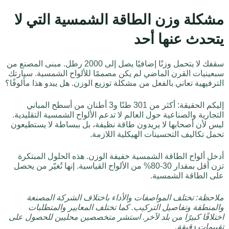
مشكلة وزن الطاقة الشمسية التي لا
يتحدث عنها أحد
سقفك لا يتحمل وزنًا إضافيًا يصل إلى 2000 رطل. مبنى المصنع من
سبعينيات القرن الماضي لم يكن مصممًا للألواح الشمسية. سيارتك
الترفيهية تعاني بالفعل من مشكلة توزيع الوزن. هل يبدو هذا مألوفًا؟
إليكم الحقيقة: أكثر من 301 طنًا و3 أطنان من أسطح المباني
التجارية والصناعية حول العالم لا تدعم الألواح الشمسية التقليدية.
ليس لأن أصحابها لا يريدون طاقة نظيفة، بل ببساطة لا يستطيعون
تحمل تكاليف التحسينات الهيكلية اللازمة.
أدخل ألواح الطاقة الشمسية خفيفة الوزن. هذه الحلول المبتكرة
تزن أقل بمقدار 30-80% من الألواح القياسية. إنها تُغيّر من يحصل
على الطاقة الشمسية.
ملاحظة: تختلف المواصفات والأداء باختلاف الشركة المصنعة
والمنطقة وتفاصيل التركيب. كما تختلف المعايير والمتطلبات
اختلافًا كبيرًا من بلد لآخر. استشر متخصصين محليين للحصول على
تقييمات دقيقة.