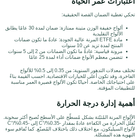
اعتبارات عمر الحياة
تحكي تغطية الضمان القصة الحقيقية:
ألواح خفيفة الوزن متينة ممتازة: ضمان لمدة 30 عامًا يطابق
الألواح التقليدية
مادة ETFE المرنة عالية الجودة: عادةً ما تكون ضمانات
المنتج لمدة تزيد عن 10 سنوات
مرونة قياسية: عادةً ما تكون الضمانات من 2 إلى 5 سنوات
تتضمن معظم الأنواع ضمانات أداء لمدة 25 عامًا
تختلف معدلات التدهور السنوية: من 0.35 إلى 0.5% للألواح
الفاخرة، وقد تكون أعلى للخيارات الاقتصادية. احسب القيمة بناءً
على احتياجاتك الخاصة. أحيانًا تكون الألواح قصيرة العمر مناسبة
للتطبيقات المؤقتة.
أهمية إدارة درجة الحرارة
الألواح المرنة المُثبّتة بشكل مُسطّح على الأسطح تُصبح أكثر سخونة.
تُقلّل الحرارة من الكفاءة عادةً بمقدار -0.35%/°C إلى -0.45%/°C
لألواح السيليكون، مع اختلاف ذلك باختلاف المُصنّع. كما تُفاقم سوء
التهوية هذه المشكلة.