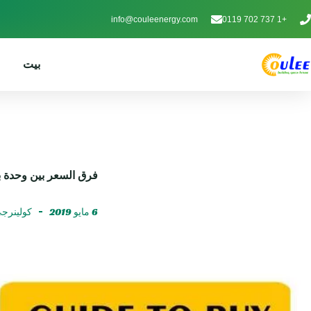
info@couleenergy.com
+1 737 702 0119
بيت
فرق السعر بين وحدة ب
6 مايو 2019
كولينرج