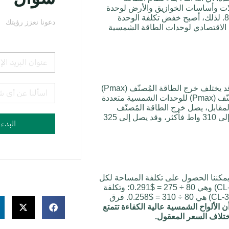
بلات وأساسات الخوازيق والأرض لوحدة
الطاقة الشمسية الكهروضوئية المكونة من 60 خلية $80. لذلك، أصبح خفض تكلفة الوحدة
دعونا نعزز رؤيتك
 الاقتصادي لوحدات الطاقة الشمسية
نظراً لاختلاف طرق التغليف وجودة الرقاقات والخلايا، قد يختلف خرج الطاقة المُصنّف (Pmax)
للوحدات الشمسية اختلافاً كبيراً. يبلغ خرج الطاقة المُصنّف (Pmax) للوحدات الشمسية متعددة
ت الـ 60 خلية حالياً 275 واط. في المقابل، يصل خرج الطاقة المُصنّف
(Pmax) للألواح الشمسية أحادية PERC عالية الكفاءة إلى 310 واط فأكثر، وقد يصل إلى 325
البدء
تر محطة طاقة شمسية بتكلفة مساحة قدرها $80. يمكننا الحصول على تكلفة المساحة لكل
واط لوحدة شمسية متعددة الألواح (سلسلة CL-275P6-60) وهي 80 ÷ 275 = $0.291؛ وتكلفة
الواط لوحدة شمسية أحادية PERC (سلسلة CL-310M6-60) هي 80 ÷ 310 = $0.258. فرق
ن الألواح الشمسية عالية الكفاءة تتمتع
ختلاف السعر المعقول.