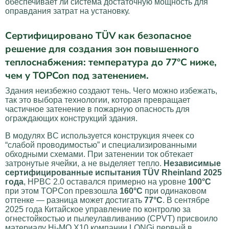
обеспечивает ли система достаточную мощность для
оправдания затрат на установку.
Сертифицировано TÜV как безопасное
решение для создания зон повышенного
теплоснабжения: температура до 77°C ниже,
чем у TOPCon под затенением.
Здания неизбежно создают тень. Чего можно избежать,
так это выбора технологии, которая превращает
частичное затенение в пожарную опасность для
ограждающих конструкций здания.
В модулях BC используется конструкция ячеек со
“слабой проводимостью” и специализированными
обходными схемами. При затенении ток обтекает
затронутые ячейки, а не выделяет тепло.
Независимые
сертифицированные испытания TÜV Rheinland 2025
года
, HPBC 2.0 оставался примерно на уровне
100°C
при этом TOPCon превзошла
160°C
при одинаковом
оттенке — разница может достигать
77°C
. В сентябре
2025 года Китайское управление по контролю за
огнестойкостью и пылеулавливанию (CPVT) присвоило
материалу Hi-MO X10 компании LONGi первый в