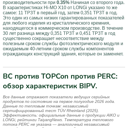
производительности при
0.35%
Начиная со второго года.
В характеристиках Hi-MO X10 от LONGi указано то же
самое: 11 TP3T в первый год, затем 0,351 TP3T в год.
Это один из самых низких гарантированных показателей
для любого изделия из кристаллического кремния,
находящегося в коммерческом производстве. В течение
30 лет разница между 0,351 TP3T и 0,451 TP3T в год
существенно сокращает несоответствие между
полезным сроком службы фотоэлектрического модуля и
ожидаемым 40-летним сроком службы компонентов
ограждающих конструкций здания, которые он заменяет.
BC против TOPCon против PERC:
обзор характеристик BIPV.
Все данные отражают показатели ведущих серийных
продуктов по состоянию на первое полугодие 2026 года.
Данные по тепловым точкам: независимый
сертифицированный тест TÜV Rheinland (2025).
Эффективность: официальные данные о продукции AIKO и
LONGi, рейтинги TaiyangNews. Температура теплового
потока PERC не указана — аналогичный независимый