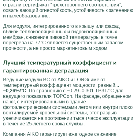
отрасли сертификат “трехстороннего соответствия”,
охватывающий огнестойкость, устойчивость к затенению
и пылеобразование.
Для модуля, интегрированного в крышу или фасад
вблизи теплоизоляционных и гидроизоляционных
мембран, снижение пиковой температуры в точке
перегрева на 77°C является существенным запасом
прочности, а не просто маркетинговым ходом.
Лучший температурный коэффициент и
гарантированная деградация
Ведущие модули BC от AIKO и LONGi имеют
температурный коэффициент мощности, равный...
−0,26%/°C
, По сравнению с −0,29–0,301 TP3T/°C для
ведущего показателя TOPCon. На фасаде, обращенном
на юг, с интегрированными в здание
фотоэлектрическими системами летом или внутри плохо
вентилируемой кровельной системы, этот разрыв
увеличивается на протяжении тысяч часов эксплуатации
в течение 25-летнего срока службы.
Компания AIKO гарантирует ежегодное снижение