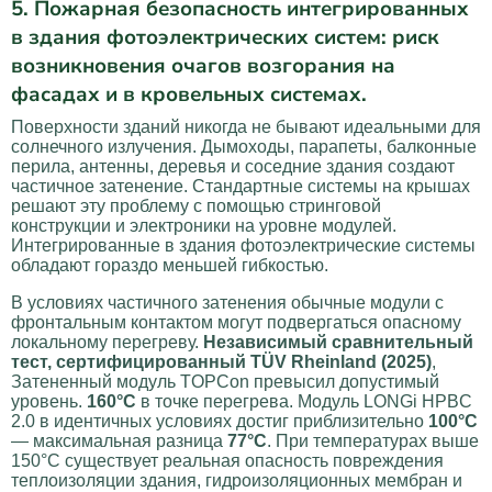
5. Пожарная безопасность интегрированных
в здания фотоэлектрических систем: риск
возникновения очагов возгорания на
фасадах и в кровельных системах.
Поверхности зданий никогда не бывают идеальными для
солнечного излучения. Дымоходы, парапеты, балконные
перила, антенны, деревья и соседние здания создают
частичное затенение. Стандартные системы на крышах
решают эту проблему с помощью стринговой
конструкции и электроники на уровне модулей.
Интегрированные в здания фотоэлектрические системы
обладают гораздо меньшей гибкостью.
В условиях частичного затенения обычные модули с
фронтальным контактом могут подвергаться опасному
локальному перегреву.
Независимый сравнительный
тест, сертифицированный TÜV Rheinland (2025)
,
Затененный модуль TOPCon превысил допустимый
уровень.
160°C
в точке перегрева. Модуль LONGi HPBC
2.0 в идентичных условиях достиг приблизительно
100°C
— максимальная разница
77°C
. При температурах выше
150°C существует реальная опасность повреждения
теплоизоляции здания, гидроизоляционных мембран и