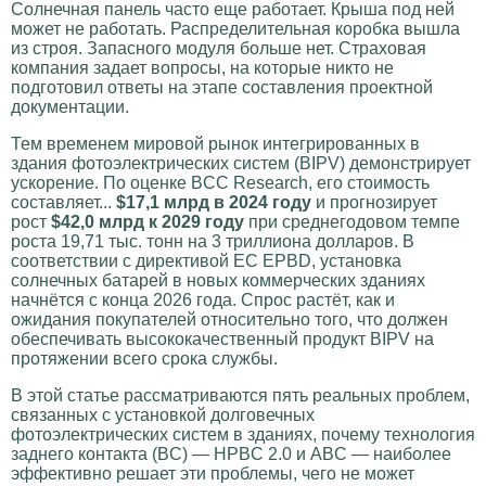
Солнечная панель часто еще работает. Крыша под ней
может не работать. Распределительная коробка вышла
из строя. Запасного модуля больше нет. Страховая
компания задает вопросы, на которые никто не
подготовил ответы на этапе составления проектной
документации.
Тем временем мировой рынок интегрированных в
здания фотоэлектрических систем (BIPV) демонстрирует
ускорение. По оценке BCC Research, его стоимость
составляет...
$17,1 млрд в 2024 году
и прогнозирует
рост
$42,0 млрд к 2029 году
при среднегодовом темпе
роста 19,71 тыс. тонн на 3 триллиона долларов. В
соответствии с директивой ЕС EPBD, установка
солнечных батарей в новых коммерческих зданиях
начнётся с конца 2026 года. Спрос растёт, как и
ожидания покупателей относительно того, что должен
обеспечивать высококачественный продукт BIPV на
протяжении всего срока службы.
В этой статье рассматриваются пять реальных проблем,
связанных с установкой долговечных
фотоэлектрических систем в зданиях, почему технология
заднего контакта (BC) — HPBC 2.0 и ABC — наиболее
эффективно решает эти проблемы, чего не может