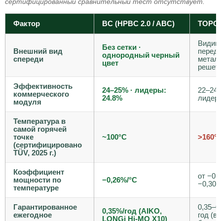
сертифицированный сравнительный тест отсутствует.
Фактор
BC (HPBC 2.0 / ABC)
TOPC
Видим
Без сетки ·
Внешний вид
перед
однородный черный
спереди
метал
цвет
решет
Эффективность
24–25% · лидеры:
22–24%
коммерческого
24.8%
лидер
модуля
Температура в
самой горячей
точке
~100°C
>160°
(сертифицировано
TÜV, 2025 г.)
Коэффициент
от −0,
мощности по
−0,26%/°C
−0,30
температуре
Гарантированное
0,35–0
0,35%/год (AIKO,
ежегодное
год (в
LONGi Hi-MO X10)