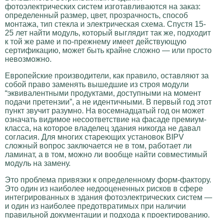
фотоэлектрических систем изготавливаются на заказ:
определенный размер, цвет, прозрачность, способ
монтажа, тип стекла и электрическая схема. Спустя 15-
25 лет найти модуль, который выглядит так же, подходит
к той же раме и по-прежнему имеет действующую
сертификацию, может быть крайне сложно — или просто
невозможно.
Европейские производители, как правило, оставляют за
собой право заменять вышедшие из строя модули
“эквивалентными продуктами, доступными на момент
подачи претензии”, а не идентичными. В первый год этот
пункт звучит разумно. На восемнадцатый год он может
означать видимое несоответствие на фасаде премиум-
класса, на которое владелец здания никогда не давал
согласия. Для многих стареющих установок BIPV
сложный вопрос заключается не в том, работает ли
ламинат, а в том, можно ли вообще найти совместимый
модуль на замену.
Это проблема привязки к определенному форм-фактору.
Это один из наиболее недооцененных рисков в сфере
интегрированных в здания фотоэлектрических систем —
и один из наиболее предотвратимых при наличии
правильной документации и подхода к проектированию.