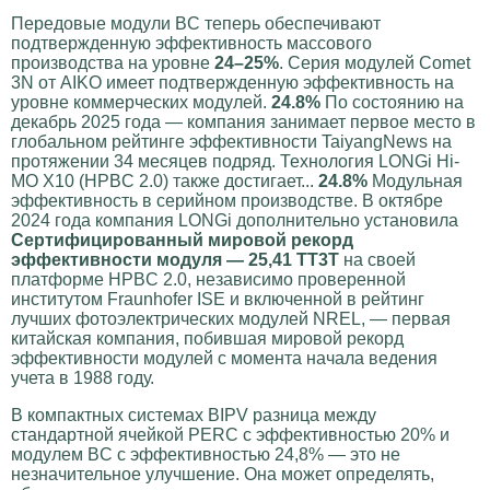
Передовые модули BC теперь обеспечивают
подтвержденную эффективность массового
производства на уровне
24–25%
. Серия модулей Comet
3N от AIKO имеет подтвержденную эффективность на
уровне коммерческих модулей.
24.8%
По состоянию на
декабрь 2025 года — компания занимает первое место в
глобальном рейтинге эффективности TaiyangNews на
протяжении 34 месяцев подряд. Технология LONGi Hi-
MO X10 (HPBC 2.0) также достигает...
24.8%
Модульная
эффективность в серийном производстве. В октябре
2024 года компания LONGi дополнительно установила
Сертифицированный мировой рекорд
эффективности модуля — 25,41 ТТ3Т
на своей
платформе HPBC 2.0, независимо проверенной
институтом Fraunhofer ISE и включенной в рейтинг
лучших фотоэлектрических модулей NREL, — первая
китайская компания, побившая мировой рекорд
эффективности модулей с момента начала ведения
учета в 1988 году.
В компактных системах BIPV разница между
стандартной ячейкой PERC с эффективностью 20% и
модулем BC с эффективностью 24,8% — это не
незначительное улучшение. Она может определять,