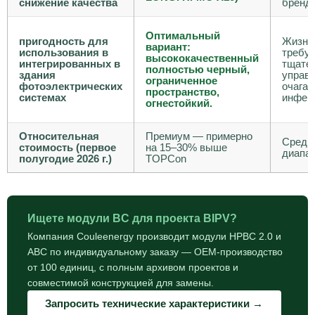
снижение качества
бренд
Оптимальный
пригодность для
Жизне
вариант:
использования в
требу
высококачественный
интегрированных в
тщате
полностью черный,
здания
управ
ограниченное
фотоэлектрических
очага
пространство,
системах
инфек
огнестойкий.
Относительная
Премиум — примерно
Средн
стоимость (первое
на 15–30% выше
диапа
полугодие 2026 г.)
TOPCon
Ищете модули BC для проекта BIPV?
Компания Couleenergy производит модули HPBC 2.0 и
ABC по индивидуальному заказу — OEM-производство
от 100 единиц, с полным архивом проектов и
совместимой конструкцией для замены.
Запросить технические характеристики →