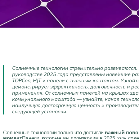
Солнечные технологии стремительно развиваются.
руководстве 2025 года представлены новейшие раз
TOPCon, HJT и панели с тыльным контактом. Узнайт
демонстрирует эффективность, долговечность и ре
применения. От солнечных панелей на крышах зда
коммунального масштаба — узнайте, какая техноло
наилучшую долгосрочную ценность и производител
следующей установки.
Солнечные технологии только что достигли
важный пово
момент
Панели, которые мы производим в 2025 году, сов