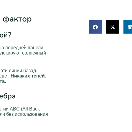
й фактор
ой?
а передней панели,
 блокируют солнечный
эти линии назад.
свет.
Никаких теней.
та.
ребра
гии ABC (All Back
ели без использования