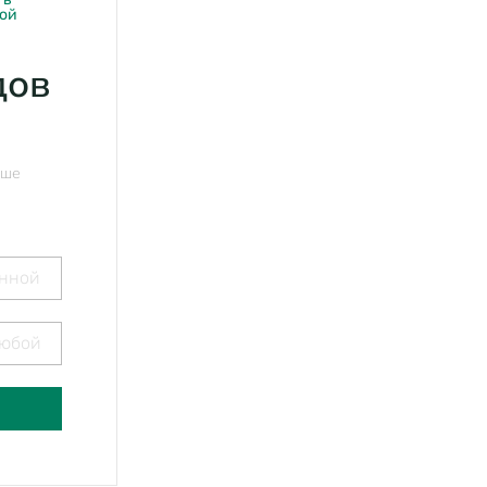
ной
дов
аше