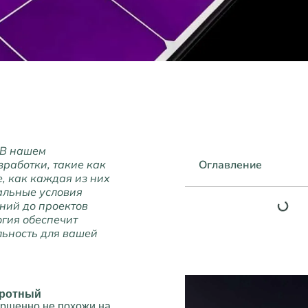
 В нашем
работки, такие как
Оглавление
е, как каждая из них
альные условия
ний до проектов
гия обеспечит
ьность для вашей
ротный
ершенно не похожи на