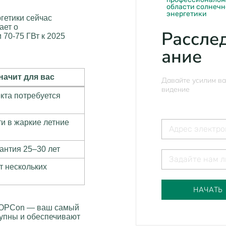
области солнеч
энергетики
гетики сейчас
ает о
Рассле
 70-75 ГВт к 2025
ание
начит для вас
Давайте усилим в
видение
кта потребуется
и в жаркие летние
антия 25–30 лет
т нескольких
НАЧАТЬ
 TOPCon — ваш самый
упны и обеспечивают