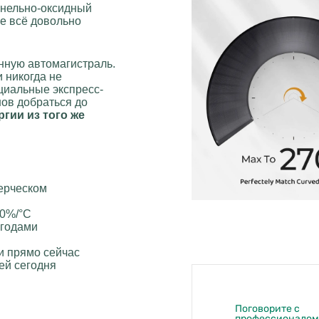
нельно-оксидный
е всё довольно
нную автомагистраль.
 никогда не
циальные экспресс-
ов добраться до
гии из того же
ерческом
30%/°C
 годами
и прямо сейчас
ей сегодня
Поговорите с
профессионалом