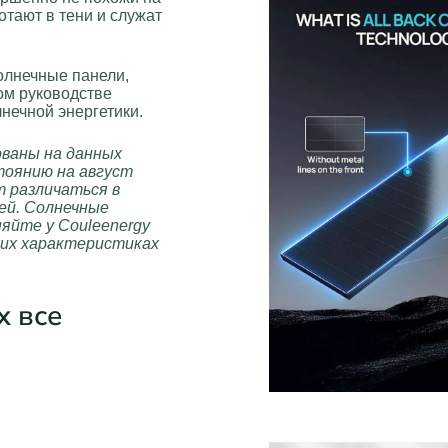
отают в тени и служат
олнечные панели,
ом руководстве
нечной энергетики.
ованы на данных
тоянию на август
 различаться в
ей. Солнечные
яйте у Couleenergy
ких характеристиках
х все