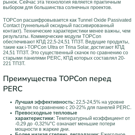
рынок. Сейчас эта технология является практичным
выбором для большинства солнечных проектов.
TOPCon расшифровывается как Tunnel Oxide Passivated
Contact (туннельный оксидный пассивированный
контакт). Технические характеристики менее важны, чем
результаты. Коммерческие модули TOPCon
обеспечивают КПД 22,5-24,51 ТП3Т. Ведущие продукты,
такие как i-TOPCon Ultra от Trina Solar, достигают КПД
24,51 ТП3Т. Это существенный скачок по сравнению со
старыми панелями PERC, КПД которых составлял 20-
221 ТП3Т.
Преимущества TOPCon перед
PERC
Лучшая эффективность:
22,5-24,5% на уровне
модуля по сравнению с 20-22% для панелей PERC.
Превосходные тепловые
характеристики:
Температурный коэффициент от
-0,29 до -0,32%/°C означает меньшие потери
мощности в жаркие дни.
Более низкая степень деградации:
Ежегодное