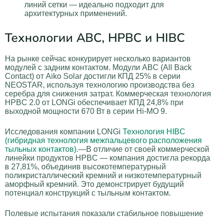
линий сетки — идеально подходит для
архитектурных применений.
Технологии ABC, HPBC и HIBC
На рынке сейчас конкурирует несколько вариантов
модулей с задним контактом. Модули ABC (All Back
Contact) от Aiko Solar достигли КПД 25% в серии
NEOSTAR, используя технологию производства без
серебра для снижения затрат. Коммерческая технология
HPBC 2.0 от LONGi обеспечивает КПД 24,8% при
выходной мощности 670 Вт в серии Hi-MO 9.
Исследования компании LONGi
Технология HIBC
(гибридная технология межпальцевого расположения
тыльных контактов).
—В отличие от своей коммерческой
линейки продуктов HPBC — компания достигла рекорда
в 27,81%, объединив высокотемпературный
поликристаллический кремний и низкотемпературный
аморфный кремний. Это демонстрирует будущий
потенциал конструкций с тыльным контактом.
Полевые испытания показали стабильное повышение