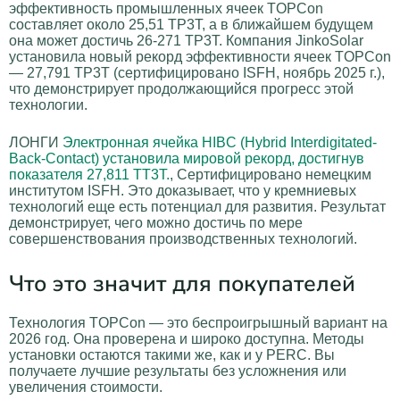
эффективность промышленных ячеек TOPCon
составляет около 25,51 TP3T, а в ближайшем будущем
она может достичь 26-271 TP3T. Компания JinkoSolar
установила новый рекорд эффективности ячеек TOPCon
— 27,791 TP3T (сертифицировано ISFH, ноябрь 2025 г.),
что демонстрирует продолжающийся прогресс этой
технологии.
ЛОНГИ
Электронная ячейка HIBC (Hybrid Interdigitated-
Back-Contact) установила мировой рекорд, достигнув
показателя 27,811 ТТ3Т.
, Сертифицировано немецким
институтом ISFH. Это доказывает, что у кремниевых
технологий еще есть потенциал для развития. Результат
демонстрирует, чего можно достичь по мере
совершенствования производственных технологий.
Что это значит для покупателей
Технология TOPCon — это беспроигрышный вариант на
2026 год. Она проверена и широко доступна. Методы
установки остаются такими же, как и у PERC. Вы
получаете лучшие результаты без усложнения или
увеличения стоимости.