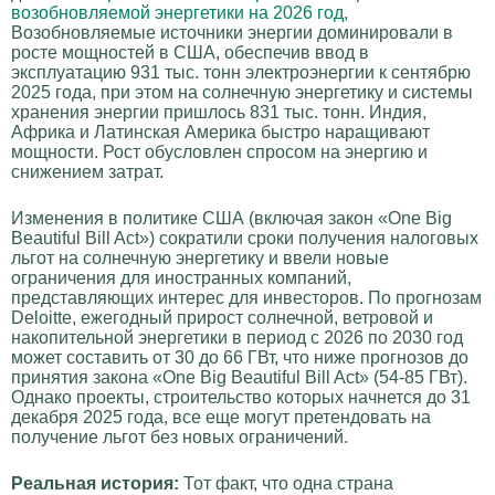
возобновляемой энергетики на 2026 год
,
Возобновляемые источники энергии доминировали в
росте мощностей в США, обеспечив ввод в
эксплуатацию 931 тыс. тонн электроэнергии к сентябрю
2025 года, при этом на солнечную энергетику и системы
хранения энергии пришлось 831 тыс. тонн. Индия,
Африка и Латинская Америка быстро наращивают
мощности. Рост обусловлен спросом на энергию и
снижением затрат.
Изменения в политике США (включая закон «One Big
Beautiful Bill Act») сократили сроки получения налоговых
льгот на солнечную энергетику и ввели новые
ограничения для иностранных компаний,
представляющих интерес для инвесторов. По прогнозам
Deloitte, ежегодный прирост солнечной, ветровой и
накопительной энергетики в период с 2026 по 2030 год
может составить от 30 до 66 ГВт, что ниже прогнозов до
принятия закона «One Big Beautiful Bill Act» (54-85 ГВт).
Однако проекты, строительство которых начнется до 31
декабря 2025 года, все еще могут претендовать на
получение льгот без новых ограничений.
Реальная история:
Тот факт, что одна страна