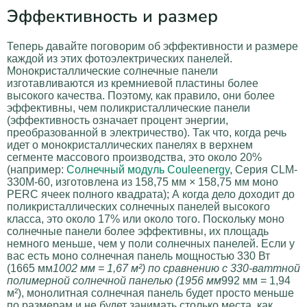
Эффективность и размер
Теперь давайте поговорим об эффективности и размере
каждой из этих фотоэлектрических панелей.
Монокристаллические солнечные панели
изготавливаются из кремниевой пластины более
высокого качества. Поэтому, как правило, они более
эффективны, чем поликристаллические панели
(эффективность означает процент энергии,
преобразованной в электричество). Так что, когда речь
идет о монокристаллических панелях в верхнем
сегменте массового производства, это около 20%
(например:
Солнечный модуль Couleenergy
, Серия CLM-
330M-60, изготовлена из 158,75 мм × 158,75 мм моно
PERC ячеек полного квадрата); А когда дело доходит до
поликристаллических солнечных панелей высокого
класса, это около 17% или около того. Поскольку моно
солнечные панели более эффективны, их площадь
немного меньше, чем у поли солнечных панелей. Если у
вас есть моно солнечная панель мощностью 330 Вт
(1665 мм
1002 мм = 1,67 м²) по сравнению с 330-ваттной
полимерной солнечной панелью (1956 мм
992 мм = 1,94
м²), монолитная солнечная панель будет просто меньше
по размерам и не будет занимать столько места, как