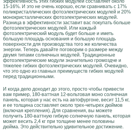
эффективность этих гибких модулей составляет около
15-16%. И это не очень хорошо, если сравнивать с 17%
поликристаллических фотоэлектрических модулей и 20%
монокристаллических фотоэлектрических модулей.
Разница в эффективности заставит вас покупать больше
фотоэлектрических модулей. Или каждый
фотоэлектрический модуль будет больше и иметь
большую площадь основания и большую площадь
поверхности для производства того же количества
энергии. Теперь давайте поговорим о размере между
двумя типами солнечных модулей. Традиционные
фотоэлектрические модули значительно громоздче и
тяжелее гибких фотоэлектрических модулей. Очевидно,
что это одно из главных преимуществ гибких модулей
перед традиционными.
И когда дело доходит до этого, просто чтобы привести
вам пример, 180-ваттная 12-вольтовая моно солнечная
панель, которая у нас есть на автофургоне, весит 11,5 кг,
и ее толщина составляет около трех-четырех дюймов
(включая крепления). Для сравнения, вы можете
получить 180-ваттную гибкую солнечную панель, которая
может весить 2,4 кг при толщине менее половины
дюйма. Это действительно удивительное достижение.