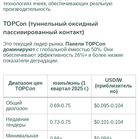
технологиях ячеек, обеспечивающих реальную
производительность.
TOPCon (туннельный оксидный
пассивированный контакт)
Это текущий лидер рынка.
Панели TOPCon
доминируют
с глобальной ёмкостью 50%. Они
обеспечивают эффективность 26%+ и более низкие
показатели деградации.
USD/W
Диапазон цен
юань/жэнь (1
(приблизитель
TOPCon
квартал 2025 г.)
но)
Общий
0.69-0.75
$0.095-0.104
диапазон
Недавние
0.73-0.75
$0.101-0.104
тендеры
Минимальная
0.68+
$0.094+