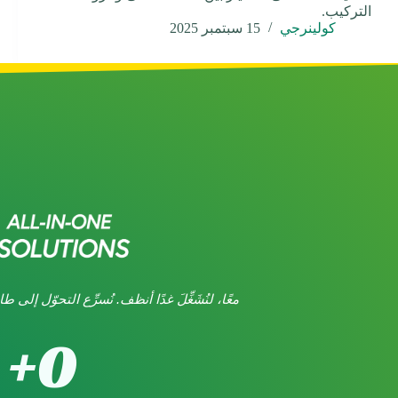
التركيب.
كولينرجي
15 سبتمبر 2025
معًا، لنُشَغِّلَ غدًا أنظف. نُسرِّع التحوّل إلى 
+
0