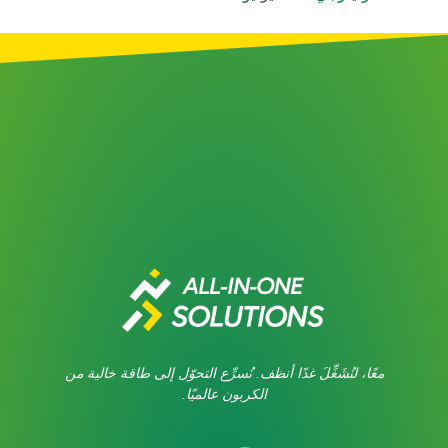
معًا، لنُشَغِّلَ غدًا أنظف. نُسرِّع التحوّل إلى طاقة خالية من
الكربون عالميًا.