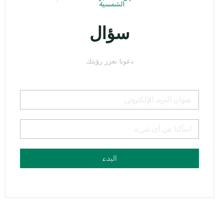
الشمسية
سؤال
دعونا نعزز رؤيتك
البدء