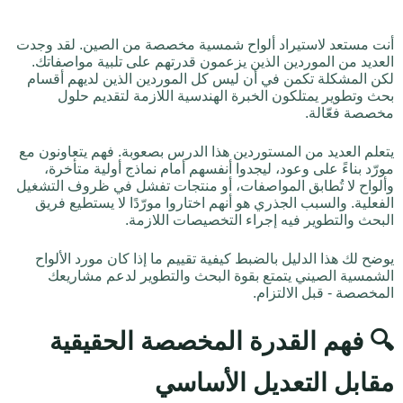
أنت مستعد لاستيراد ألواح شمسية مخصصة من الصين. لقد وجدت
العديد من الموردين الذين يزعمون قدرتهم على تلبية مواصفاتك.
لكن المشكلة تكمن في أن ليس كل الموردين الذين لديهم أقسام
بحث وتطوير يمتلكون الخبرة الهندسية اللازمة لتقديم حلول
مخصصة فعّالة.
يتعلم العديد من المستوردين هذا الدرس بصعوبة. فهم يتعاونون مع
مورّد بناءً على وعود، ليجدوا أنفسهم أمام نماذج أولية متأخرة،
وألواح لا تُطابق المواصفات، أو منتجات تفشل في ظروف التشغيل
الفعلية. والسبب الجذري هو أنهم اختاروا مورّدًا لا يستطيع فريق
البحث والتطوير فيه إجراء التخصيصات اللازمة.
يوضح لك هذا الدليل بالضبط كيفية تقييم ما إذا كان مورد الألواح
الشمسية الصيني يتمتع بقوة البحث والتطوير لدعم مشاريعك
المخصصة - قبل الالتزام.
🔍 فهم القدرة المخصصة الحقيقية
مقابل التعديل الأساسي