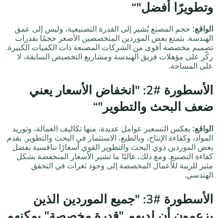
وتطويرًا أفضل"“
الواقع:
حجم المصنع يُشير إلى القدرة التصنيعية، وليس إلى عمق
الهندسة. يتمتع بعض الموردين المتخصصين الأصغر حجمًا بقدرات
تصميم مخصصة أقوى من الشركات المصنعة ذات الكميات الكبيرة.
ركّز على مؤهلات فريق الهندسة ومشاريع التخصيص السابقة، لا
على المساحة.
الأسطورة #2: "انخفاض الأسعار يعني
ضعف البحث والتطوير"“
الواقع:
يعكس التسعير عوامل عديدة، منها تكاليف العمالة، وتوريد
المواد، وكفاءة الإنتاج، وبالطبع، الاستثمار في البحث والتطوير. يقدم
بعض الموردين ذوي البحث والتطوير القوي أسعارًا تنافسية بفضل
كفاءة التصنيع. ومع ذلك، غالبًا ما تشير الأسعار المنخفضة بشكل
مثير للريبة للأعمال المخصصة إلى وجود ثغرات في التحقق
الهندسي.
الأسطورة #3: "جميع الموردين الذين
يزعمون أن لديهم "قدرة مخصصة" يمكنهم