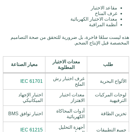
مقاعد الاختبار
غرف المناخ
معدات الاختبار الكهربائية
أنظمة المراقبة
هذه ليست سلعًا فاخرة، بل ضرورية للتحقق من صحة التصاميم
المخصصة قبل الإنتاج الضخم.
معدات الاختبار
طلب
معيار الصناعة
المطلوبة
غرف اختبار رش
الألواح البحرية
IEC 61701
الملح
لوحات المركبات
معدات اختبار
اختبار الإجهاد
الترفيهية
الاهتزاز
الميكانيكي
أدوات المحاكاة
تخزين الطاقة
اختبار توافق BMS
الكهربائية
أجهزة التحليل
جميع التطبيقات
IEC 61215