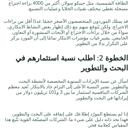
الطاقة الشمسية، مثل جينكو سولار، أكثر من 4000 براءة اختراع
مسجلة تغطي مختلف تقنيات الخلايا وعمليات التصنيع.
قد يمتلك الموردون المتخصصون الأصغر حجمًا عددًا أقل من براءات
الاختراع، ولكن يُتوقع منهم مع ذلك إظهار بعض النشاط الابتكاري،
سواءً من خلال براءات الاختراع أو الأبحاث المنشورة أو التعاون
الجامعي. يشير غياب مؤشرات الابتكار تمامًا إلى أن المورد يركز
على التكرار بدلًا من التطوير.
الخطوة 2: اطلب نسبة استثمارهم في
البحث والتطوير
اسأل عن نسبة الإيرادات السنوية المخصصة لأنشطة البحث
والتطوير. تشير النسبة الأعلى إلى التزام جاد بالابتكار. تُعيد معظم
الشركات التنافسية استثمار ما بين 3 و101 تريليون دولار من
إيراداتها في البحث والتطوير.
إذا لم يستطع المورّد إطلاعك على إنفاقه على البحث والتطوير،
فهذا بحد ذاته دليل على شيء ما. الشركات المصنّعة القوية تتّبع هذا
المقياس كعلامة فخر.