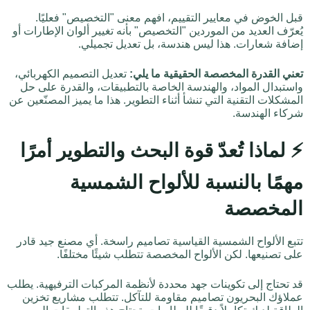
قبل الخوض في معايير التقييم، افهم معنى "التخصيص" فعليًا.
يُعرّف العديد من الموردين "التخصيص" بأنه تغيير ألوان الإطارات أو
إضافة شعارات. هذا ليس هندسة، بل تعديل تجميلي.
تعني القدرة المخصصة الحقيقية ما يلي:
تعديل التصميم الكهربائي،
واستبدال المواد، والهندسة الخاصة بالتطبيقات، والقدرة على حل
المشكلات التقنية التي تنشأ أثناء التطوير. هذا ما يميز المصنّعين عن
شركاء الهندسة.
⚡ لماذا تُعدّ قوة البحث والتطوير أمرًا
مهمًا بالنسبة للألواح الشمسية
المخصصة
تتبع الألواح الشمسية القياسية تصاميم راسخة. أي مصنع جيد قادر
على تصنيعها. لكن الألواح المخصصة تتطلب شيئًا مختلفًا.
قد تحتاج إلى تكوينات جهد محددة لأنظمة المركبات الترفيهية. يطلب
عملاؤك البحريون تصاميم مقاومة للتآكل. تتطلب مشاريع تخزين