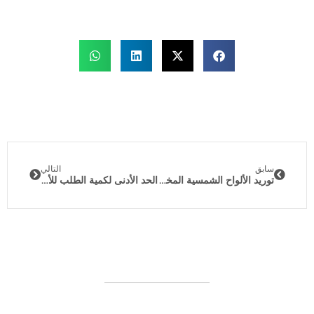
سابق
التالي
توريد الألواح الشمسية المخصصة من الصين: إطار عمل مثبت لتقييم الموردين بشكل موثوق
الحد الأدنى لكمية الطلب للألواح الشمسية المرنة: دليل الاستيراد من الصين