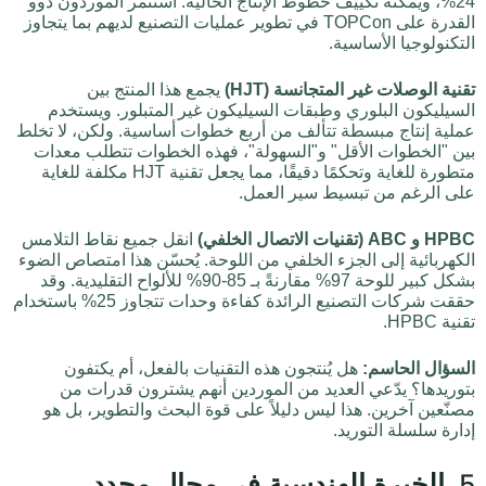
24%، ويمكنه تكييف خطوط الإنتاج الحالية. استثمر الموردون ذوو
القدرة على TOPCon في تطوير عمليات التصنيع لديهم بما يتجاوز
التكنولوجيا الأساسية.
تقنية الوصلات غير المتجانسة (HJT)
يجمع هذا المنتج بين
السيليكون البلوري وطبقات السيليكون غير المتبلور. ويستخدم
عملية إنتاج مبسطة تتألف من أربع خطوات أساسية. ولكن، لا تخلط
بين "الخطوات الأقل" و"السهولة"، فهذه الخطوات تتطلب معدات
متطورة للغاية وتحكمًا دقيقًا، مما يجعل تقنية HJT مكلفة للغاية
على الرغم من تبسيط سير العمل.
HPBC و ABC (تقنيات الاتصال الخلفي)
انقل جميع نقاط التلامس
الكهربائية إلى الجزء الخلفي من اللوحة. يُحسّن هذا امتصاص الضوء
بشكل كبير للوحة 97% مقارنةً بـ 85-90% للألواح التقليدية. وقد
حققت شركات التصنيع الرائدة كفاءة وحدات تتجاوز 25% باستخدام
تقنية HPBC.
السؤال الحاسم:
هل يُنتجون هذه التقنيات بالفعل، أم يكتفون
بتوريدها؟ يدّعي العديد من الموردين أنهم يشترون قدرات من
مصنّعين آخرين. هذا ليس دليلاً على قوة البحث والتطوير، بل هو
إدارة سلسلة التوريد.
5. الخبرة الهندسية في مجال محدد