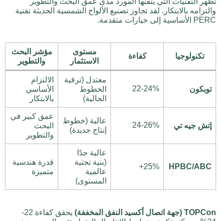
تُظهر التقنيات التي يتقنها المورد مدى عمق البحث والتطوير
والتزامه بالابتكار. لقد تجاوز تصنيع الألواح الشمسية الحديثة تقنية
PERC الأساسية إلى خيارات متقدمة.
مستوى
مؤشر البحث
تكنولوجيا
كفاءة
الاستثمار
والتطوير
معتدل (ترقية
الالتزام
22-24%
توبكون
الخطوط
الأساسي
الحالية)
بالابتكار
عمق كبير في
عالية (خطوط
24-26%
إتش جيه تي
البحث
إنتاج جديدة)
والتطوير
عالية جدًا
(بنية تحتية
قدرة هندسية
25%+
HPBC/ABC
عالمية
متميزة
المستوى)
TOPCon (جهة اتصال أكسيد النفق المخففة)
يحقق كفاءة 22-