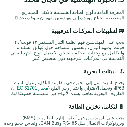
المعرفة العامة بألواح الطاقة الشمسية لا تكفي للمشاريع
المخصصة. يحتاج موردك إلى مهندسين يفهمون سوقك تحديدًا.
🚐
لتطبيقات المركبات الترفيهية
يجب على المهندسين فهم أنظمة التيار المستمر ١٢ فولت/٢٤
فولت، وقيود الوزن، وتحسين المساحة حول عوائق السقف،
والتكامل مع وحدات التحكم بالشحن. لا تعمل ألواح الجهد العالي
القياسية في المركبات الترفيهية دون تخصيص كبير.
⚓
للبيئات البحرية
يحتاج المهندسون إلى الخبرة في مقاومة التآكل، وعزل المياه
IP68، وتحمل الاهتزاز، واختبار رش الملح (
معيار IEC 61701
إن
الظروف البحرية تعاقب بشدة الألواح غير المصممة خصيصًا لها.
🔋
لتكامل تخزين الطاقة
يجب على المهندسين فهم أنظمة إدارة البطاريات (BMS)،
وبروتوكولات الاتصال مثل RS485 وCAN Bus، وقياس حجم وحدة