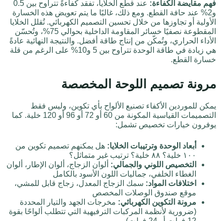
فهم مقايضة الكفاءة:
عند قطع الخلايا، تفقد كفاءةً تتراوح بين 0.5
و2% عند حافة القطع. ومع ذلك، غالبًا ما يتم تعويض هذه الخسارة
الأولية أو تجاوزها من خلال تحسين التصميم الكهربائي. تُقلل الخلايا
المقطوعة نصفيًا خسائر المقاومة الداخلية بحوالي 75%، وتُحسّن
الأداء الحراري، وتُمكّن من إنتاج طاقة أفضل. والنتيجة النهائية عادةً
هي زيادة في طاقة الوحدة تتراوح بين 5 و10% على الرغم من قلة
خسارة القطع.
مرونة تصميم اللوحة المخصصة
يمكن للموردين الأكفاء تصنيع الألواح بأي تكوين، وليس فقط
التصميمات القياسية المكونة من 60 أو 72 أو 96 أو 120 خلية. كما
يوفرون خيارات تخصيص تشمل:
أبعاد الوحدة وترتيبات الخلايا:
هل يمكنهم تصميم تكوين من
١٠٠ خلية؟ ٨٨ خلية؟ ترتيب غير متماثل؟
التخصيص اللوني والجمالي:
ألوان الزجاج، ألوان الإطار، ألوان
الغطاء الخلفي، جماليات اللون الأسود بالكامل
اختلافات المواد:
سمك الزجاج المعدل، زجاج قابل للمشي،
موقع صندوق الوصلات المخصص
مرونة التكوين الكهربائي:
مخرجات الجهد والتيار المحددة
(ضرورية لأنظمة المركبات الترفيهية التي تتطلب ألواحًا بقوة
12 فولت أو 24 فولت)