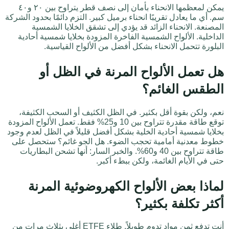
يمكن لمعظمها الانحناء بأمان إلى نصف قطر يتراوح بين ٢٠ و٤٠
سم. أي ما يعادل تقريبًا انحناء برميل كبير. التزم دائمًا بحدود الشركة
المصنعة. الانحناء الزائد قد يؤدي إلى تشقق الخلايا الشمسية
الداخلية. الألواح الشمسية الفاخرة المزودة بخلايا شمسية أحادية
البلورة تتحمل الانحناء بشكل أفضل من الألواح القياسية.
هل تعمل الألواح المرنة في الظل أو
الطقس الغائم؟
نعم، ولكن بقوة أقل بكثير. في الظل الكثيف أو السحب الكثيفة،
توقع طاقة مقدرة تتراوح بين 10 و25% فقط. تعمل الألواح المزودة
بخلايا شمسية أحادية الخلية بشكل أفضل قليلاً في الظل لعدم وجود
خطوط معدنية أمامية تحجب الضوء. هل الجو غائم؟ ستحصل على
طاقة تتراوح بين 40 و60%. والخبر السار: أنها تشحن البطاريات
حتى في الأيام الغائمة، ولكن ببطء أكبر.
لماذا بعض الألواح الكهروضوئية المرنة
أكثر تكلفة بكثير؟
أنت تدفع ثمن مواد تدوم طويلاً. طلاء ETFE أغلى بثلاث مرات من