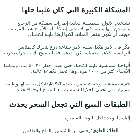
المشكلة الكبيرة التي كان علينا حلها
تستخدم الألواح الشمسية العادية إطارات سميكة من الزجاج
والمعدن. إنها متينة لكنها لا تنحني إطلاقًا. أما الألواح شبه المرنة،
فيجب أن تكون بنفس المتانة، لكنها أيضًا قابلة للانحناء.
فكّر في الأمر هكذا: يشبه الأمر صناعة درع يتحرك كالملابس
الرياضية. كلاهما يحميك، لكن أحدهما فقط يسمح لك بالتحرك بحرية.
ألواحنا الشمسية قابلة للانحناء حتى نصف قطر ٢٠-٤٠ سم، ويمكنها
الانحناء أكثر من ١٠٠٠ مرة، وهي تعمل بكفاءة عالية.
حقيقة ممتعة:
لوحة شبه مرنة جيدة
7-9 طبقات
كل طبقة لها وظيفة
مميزة. فهي تحمي الخلايا الشمسية مع السماح للوح بالانحناء.
الطبقات السبع التي تجعل السحر يحدث
إليك ما يوجد داخل اللوحة المتميزة:
الطلاء العلوي:
يحمي من الشمس والملح والطقس