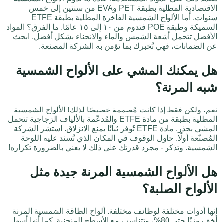
الاقتصادية المطلية بطبقة PET وEVA من سنتين إلى خمس
سنوات. أما الألواح الشمسية الفاخرة المطلية بطبقة ETFE
السميكة وطبقة POE فتدوم من ١٠ إلى ١٥ عامًا. ما الفرق؟ المواد
الأفضل تتحمل أشعة الشمس والماء والانحناء بشكل أفضل. ابحث
عن الضمانات، فهي تُخبرك بما تؤمن به الشركة المصنعة.
هل يمكنك المشي على الألواح الشمسية
شبه المرنة؟
نعم، ولكن فقط إذا كانت مُصممة خصيصًا لذلك! الألواح الشمسية
المطلية بطبقة من مادة ETFE والمُدعّمة بالألياف الزجاجية تتحمل
المشي بحذر. مادة ETFE تُوفر ثباتًا يمنع الانزلاق. استشر الشركة
المُصنّعة أولًا. حاول الوقوف في المكان الذي تُسند عليه اللوحة
الشمسية. وتذكر - مجرد قدرتك على ذلك لا يعني بالضرورة تكراره!
هل الألواح الشمسية المرنة جيدة مثل
الألواح الصلبة؟
إنها أدوات مختلفة لوظائف مختلفة. ألواح الطاقة الشمسية المرنة
أخف وزنًا حتى 80%، وتتناسب مع الأسطح المنحنية. كما أنها أسهل