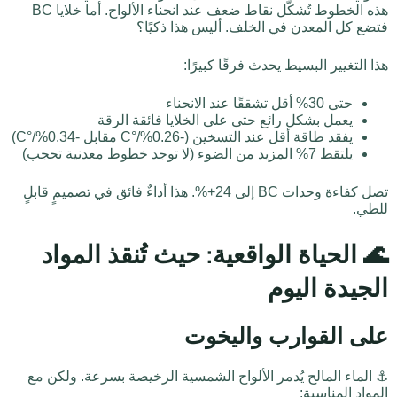
هذه الخطوط تُشكّل نقاط ضعف عند انحناء الألواح. أما خلايا BC
فتضع كل المعدن في الخلف. أليس هذا ذكيًا؟
هذا التغيير البسيط يحدث فرقًا كبيرًا:
حتى 30% أقل تشققًا عند الانحناء
يعمل بشكل رائع حتى على الخلايا فائقة الرقة
يفقد طاقة أقل عند التسخين (-0.26%/°C مقابل -0.34%/°C)
يلتقط 7% المزيد من الضوء (لا توجد خطوط معدنية تحجب)
تصل كفاءة وحدات BC إلى 24+%. هذا أداءٌ فائق في تصميمٍ قابلٍ
للطي.
🌊 الحياة الواقعية: حيث تُنقذ المواد
الجيدة اليوم
على القوارب واليخوت
⚓ الماء المالح يُدمر الألواح الشمسية الرخيصة بسرعة. ولكن مع
المواد المناسبة: