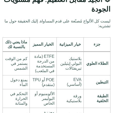
الجودة
ليست كل الألواح مُصنّعة على قدم المساواة. إليك الحقيقة حول ما
تشتريه:
ماذا يعني ذلك
جزء
خيار الميزانية
الخيار المميز
بالنسبة لك
ETFE (مادة
بلاستيك
كم من الوقت
من الدرجة
الطلاء العلوي
البولي إيثيلين
يستمر في
المستخدمة
تيريفثالات
الشمس
في الملعب)
EVA
POE أو TPU
يمنع دخول
التبطين
(أساسي)
(متقدم)
الماء
الألومنيوم أو
التحكم في
الطبقة
ورقة
البوليمر
الحرارة
الخلفية
بلاستيكية
الخاص
والمتانة
معززة