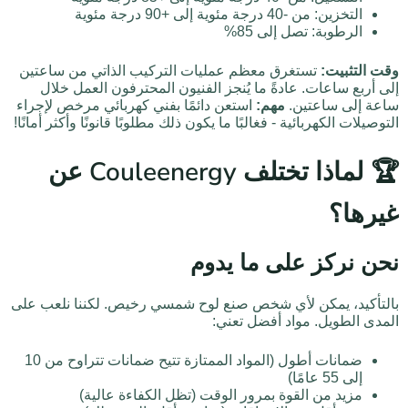
التخزين: من -40 درجة مئوية إلى +90 درجة مئوية
الرطوبة: تصل إلى 85%
وقت التثبيت:
تستغرق معظم عمليات التركيب الذاتي من ساعتين
إلى أربع ساعات. عادةً ما يُنجز الفنيون المحترفون العمل خلال
ساعة إلى ساعتين.
مهم:
استعن دائمًا بفني كهربائي مرخص لإجراء
التوصيلات الكهربائية - فغالبًا ما يكون ذلك مطلوبًا قانونًا وأكثر أمانًا!
🏆 لماذا تختلف Couleenergy عن
غيرها؟
نحن نركز على ما يدوم
بالتأكيد، يمكن لأي شخص صنع لوح شمسي رخيص. لكننا نلعب على
المدى الطويل. مواد أفضل تعني:
ضمانات أطول (المواد الممتازة تتيح ضمانات تتراوح من 10
إلى 55 عامًا)
مزيد من القوة بمرور الوقت (تظل الكفاءة عالية)