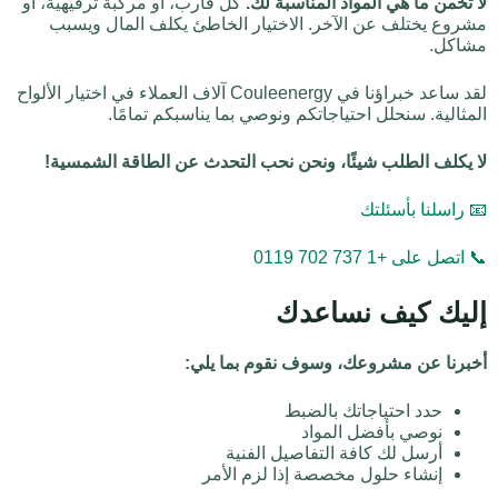
لا تخمن ما هي المواد المناسبة لك.
كل قارب، أو مركبة ترفيهية، أو
مشروع يختلف عن الآخر. الاختيار الخاطئ يكلف المال ويسبب
مشاكل.
لقد ساعد خبراؤنا في Couleenergy آلاف العملاء في اختيار الألواح
المثالية. سنحلل احتياجاتكم ونوصي بما يناسبكم تمامًا.
لا يكلف الطلب شيئًا، ونحن نحب التحدث عن الطاقة الشمسية!
📧 راسلنا بأسئلتك
📞 اتصل على +1 737 702 0119
إليك كيف نساعدك
أخبرنا عن مشروعك، وسوف نقوم بما يلي:
حدد احتياجاتك بالضبط
نوصي بأفضل المواد
أرسل لك كافة التفاصيل الفنية
إنشاء حلول مخصصة إذا لزم الأمر