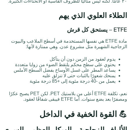
٢٠ عامًا. لكنه ليس مثاليًا للظروف القاسية أو الانحناءات الكثيرة.
الطلاء العلوي الذي يهم
ETFE – يستحق كل قرش
مادة ETFE هي نفسها المستخدمة في أسطح الملاعب والبيوت
الزجاجية الشهيرة مثل مشروع عدن. وهي ممتازة لأنها:
يدوم لعقود من الزمن دون أن يتآكل
يحتوي على سطح محكم يلتقط الضوء من زوايا متعددة
يساعد المطر على غسل الأوساخ بفضل السطح الأملس
يمنحك شعورًا بالثبات حتى لا تنزلق عليه
يعمل من -40 درجة مئوية إلى +85 درجة مئوية
نعم، تكلفة ETFE أعلى من بلاستيك PET. لكن PET يصبح عكرًا
ومصفرًا بعد بضع سنوات. أما ETFE فيبقى شفافًا لعقود.
💪 القوة الخفية في الداخل