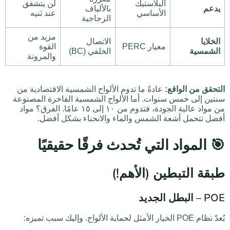
البلاستيك
لن يتشقق
يدعم
بالألياف
الأساسي
عند ثنيه
الزجاجية
مزيد من
الخلايا
الاتصال
معيار PERC
القوة
الشمسية
الخلفي (BC)
والمرونة
التحقق من الواقع:
عادةً ما تدوم الألواح الشمسية الاقتصادية من
سنتين إلى خمس سنوات. أما الألواح الشمسية الفاخرة المصنوعة
من مواد عالية الجودة، فتدوم من ١٠ إلى ١٥ عامًا. الفرق؟ مواد
أفضل تتحمل أشعة الشمس والماء والانحناء بشكل أفضل.
🎯 المواد التي تُحدث فرقًا حقيقيًا
طبقة التبطين (الأهم!)
POE – البطل الجديد
يُعدّ نظام POE الخيار الأمثل لحماية الألواح. وإليك سبب تميزه: