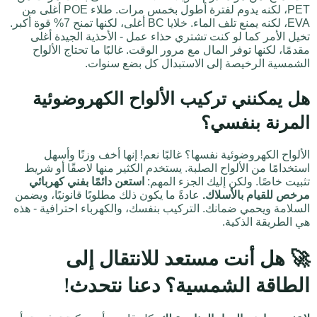
PET، لكنه يدوم لفترة أطول بخمس مرات. طلاء POE أغلى من
EVA، لكنه يمنع تلف الماء. خلايا BC أغلى، لكنها تمنح 7% قوة أكبر.
تخيل الأمر كما لو كنت تشتري حذاء عمل - الأحذية الجيدة أغلى
مقدمًا، لكنها توفر المال مع مرور الوقت. غالبًا ما تحتاج الألواح
الشمسية الرخيصة إلى الاستبدال كل بضع سنوات.
هل يمكنني تركيب الألواح الكهروضوئية
المرنة بنفسي؟
الألواح الكهروضوئية نفسها؟ غالبًا نعم! إنها أخف وزنًا وأسهل
استخدامًا من الألواح الصلبة. يستخدم الكثير منها لاصقًا أو شريط
تثبيت خاصًا. ولكن إليك الجزء المهم:
استعن دائمًا بفني كهربائي
مرخص للقيام بالأسلاك.
عادةً ما يكون ذلك مطلوبًا قانونيًا، ويضمن
السلامة ويحمي ضمانك. التركيب بنفسك، والكهرباء احترافية - هذه
هي الطريقة الذكية.
🚀 هل أنت مستعد للانتقال إلى
الطاقة الشمسية؟ دعنا نتحدث!