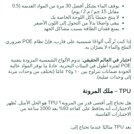
يوقف الماء بشكل أفضل 30 مرة من المواد القديمة (0.5
مقابل 15 جم / م 2 / يوم)
لا ينتج حمضًا يأكل اللوحة الخاصة بك
يبقى واضحًا بدلاً من التحول إلى اللون الأصفر
يمنع فقدان الطاقة بسبب مشاكل الجهد
إذا كنت تُركّب ألواحًا شمسية على قارب، فإنّ نظام POE ضروري.
الملح والماء لا يضرّان به.
اختبار في العالم الحقيقي:
تدوم الألواح الشمسية المزودة بتقنية
POE لفترة أطول في البيئات البحرية. عادةً ما توفر المواد عالية
الجودة ضمانات تتراوح بين ١٠ و٢٥ عامًا (تختلف من وحدات مرنة
إلى وحدات صلبة).
TPU – ملك المرونة
هل تحتاج إلى أقصى قدر من المرونة؟ TPU هو الحل الأمثل. تُظهر
الاختبارات أنه يحافظ على كفاءة 93% بعد 1000 ساعة من
الاختبارات القاسية.
يعد TPU مثاليًا عندما تحتاج إلى: