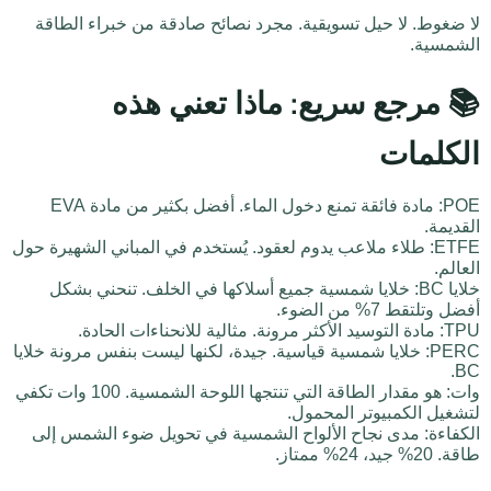
لا ضغوط. لا حيل تسويقية. مجرد نصائح صادقة من خبراء الطاقة
الشمسية.
📚 مرجع سريع: ماذا تعني هذه
الكلمات
POE: مادة فائقة تمنع دخول الماء. أفضل بكثير من مادة EVA
القديمة.
ETFE: طلاء ملاعب يدوم لعقود. يُستخدم في المباني الشهيرة حول
العالم.
خلايا BC: خلايا شمسية جميع أسلاكها في الخلف. تنحني بشكل
أفضل وتلتقط 7% من الضوء.
TPU: مادة التوسيد الأكثر مرونة. مثالية للانحناءات الحادة.
PERC: خلايا شمسية قياسية. جيدة، لكنها ليست بنفس مرونة خلايا
BC.
وات: هو مقدار الطاقة التي تنتجها اللوحة الشمسية. 100 وات تكفي
لتشغيل الكمبيوتر المحمول.
الكفاءة: مدى نجاح الألواح الشمسية في تحويل ضوء الشمس إلى
طاقة. 20% جيد، 24% ممتاز.