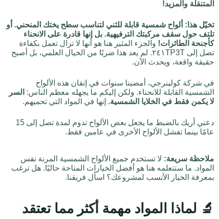
المتنقلة والمزيد!
تخيّل هذا: ألواح شمسية قابلة للثني لتناسب سطح يختك المنحني. أو
تلتف حول سقف مركبتك الترفيهية. بل إنها قادرة على الانحناء
كأجنحة الطائرات!
والجزء المثير هنا هو أنها لا تزال تعمل بكفاءة
تصل إلى ٢٤١TP3T. لم يعد هذا ضربًا من الخيال العلمي، بل أصبح
حقيقة واقعة، ويحدث الآن.
في شركة كولينرجي، أمضينا سنوات في إتقان هذه الألواح
الشمسية القابلة للانحناء. ولكن إليكم ما يجهله معظم الناس:
السر
لا يكمن فقط في الخلايا الشمسية.
إنها في المواد التي تحميهم.
دعني أريك بالضبط ما يجعل بعض الألواح تدوم لمدة تصل إلى 15
عامًا بينما تفشل الألواح الأخرى في عامين فقط.
ملاحظة سريعة:
لا تستخدم جميع الألواح الشمسية المرنة نفس
المواد. ما ستتعلمه هنا هو أفضل الخيارات المتاحة حاليًا. هل ترغب
بمعرفة الخيار الأنسب لمشروعك؟ اسأل فريقنا.
🔬 لماذا المواد مهمة أكثر مما تعتقد