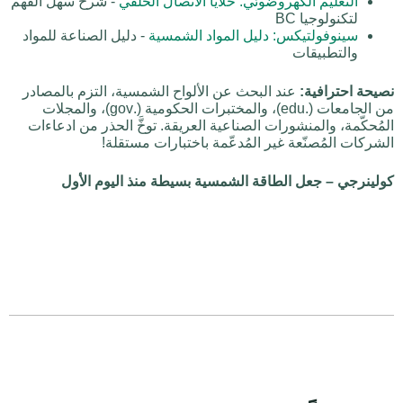
التعليم الكهروضوئي: خلايا الاتصال الخلفي
- شرح سهل الفهم
لتكنولوجيا BC
سينوفولتيكس: دليل المواد الشمسية
- دليل الصناعة للمواد
والتطبيقات
نصيحة احترافية:
عند البحث عن الألواح الشمسية، التزم بالمصادر
من الجامعات (.edu)، والمختبرات الحكومية (.gov)، والمجلات
المُحكّمة، والمنشورات الصناعية العريقة. توخَّ الحذر من ادعاءات
الشركات المُصنّعة غير المُدعّمة باختبارات مستقلة!
كولينرجي – جعل الطاقة الشمسية بسيطة منذ اليوم الأول