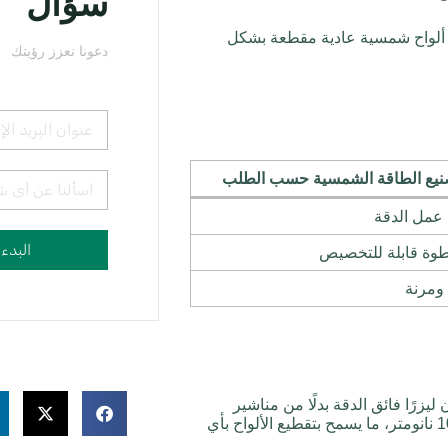
سؤال
لواح شمسية عادية مقطعة بشكل
دعونا نعزز رؤيتك
نيع الطاقة الشمسية حسب الطلب
عمل الدقة
البدء
وة قابلة للتخصيص
ومرنة
زرًا فائق الدقة بدلًا من مناشير
الأسلاك التقليدية. تعمل هذه الليزرات بطول موجي 1064 نانومتر، ما يسمح بتقطيع الألواح بأي