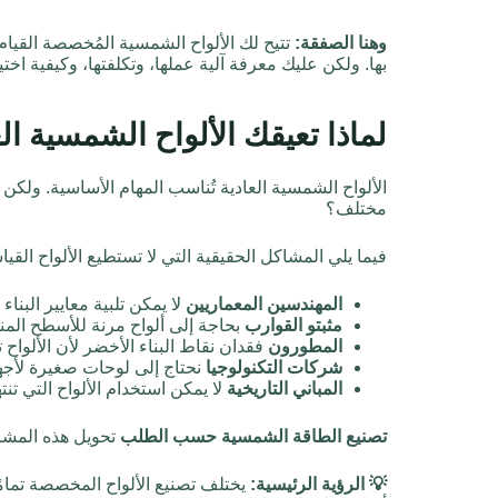
وهنا الصفقة:
تتيح لك الألواح الشمسية المُخصصة القيام بأ
بها. ولكن عليك معرفة آلية عملها، وتكلفتها، وكيفية اختي
لماذا تعيقك الألواح الشمسية ال
الألواح الشمسية العادية تُناسب المهام الأساسية. ولك
مختلف؟
فيما يلي المشاكل الحقيقية التي لا تستطيع الألواح القيا
المهندسين المعماريين
لا يمكن تلبية معايير البناء 
مثبتو القوارب
بحاجة إلى ألواح مرنة للأسطح المن
المطورون
فقدان نقاط البناء الأخضر لأن الألواح 
شركات التكنولوجيا
نحتاج إلى لوحات صغيرة لأجهز
المباني التاريخية
لا يمكن استخدام الألواح التي تن
تصنيع الطاقة الشمسية حسب الطلب
تحويل هذه المشا
💡 الرؤية الرئيسية:
يختلف تصنيع الألواح المخصصة تمامًا