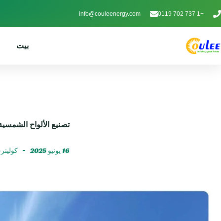
info@couleenergy.com
+1 737 702 0119
بيت
تصنيع الألواح الشمس
16 يونيو 2025
كولينر