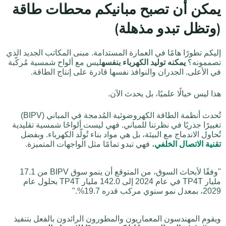
يمكن أن تصبح مبانيكم محطات طاقة
(وتظل تبدو مذهلة)
إليكم تطورًا هامًا في العمارة المستدامة. مبنى المكاتب الجديد الذي
تصممونه؟
يمكنه توليد الكهرباء بنفسه
ليس مع ألواح شمسية مُركّبة
في الأعلى. الجدران والنوافذ نفسها قادرة على إنتاج الطاقة.
هذا ليس خيالًا علميًا، بل يحدث الآن.
تُحدث أنظمة الطاقة الكهروضوئية المُدمجة في المباني (BIPV)
تغييرًا جذريًا في نظرتنا للمباني. فهي ليست ألواحًا شمسية تقليدية
تُحاول الاندماج مع البيئة، بل هي مواد بناء تُولّد الكهرباء. وبفضل
تقنية الاتصال الخلفي
، فهي تبدو تمامًا مثل الواجهات المتميزة.
"وفقًا لأبحاث السوق، من المتوقع أن ينمو سوق BIPV من 17.1
مليار TP4T في عام 2024 إلى 142.0 مليار TP4T بحلول عام
2029، بمعدل نمو سنوي مركب قدره 19.7%."
ويقوم المهندسون المعماريون والمطورون الرائدون بالفعل بتنفيذ