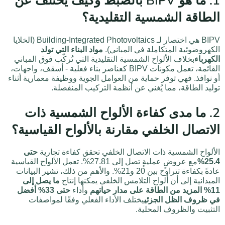
1. ما هو BIPV بالضبط وكيف يختلف عن
الطاقة الشمسية التقليدية؟
BIPV هي اختصار لـ Building-Integrated Photovoltaics (الخلايا
الكهروضوئية المتكاملة في المباني).
مواد البناء التي تولد
الكهرباء
بخلاف الألواح الشمسية التقليدية التي تُركّب فوق المباني
القائمة، تعمل مكونات BIPV كعناصر بناء فعلية - أسقف، واجهات،
أو نوافذ. فهي توفر حماية من العوامل الجوية ووظيفة معمارية أثناء
توليد الطاقة، مما يُغني عن أنظمة التركيب المنفصلة.
2. ما مدى كفاءة الألواح الشمسية ذات
الاتصال الخلفي مقارنة بالألواح القياسية؟
الألواح الشمسية ذات الاتصال الخلفي تحقق كفاءة تجارية
حتى
25.4%
مع عروضٍ عمليةٍ تصل إلى 27.81%. تعمل الألواح القياسية
عادةً بكفاءة تتراوح بين 20 و21%. والأهم من ذلك، تشير البيانات
الميدانية إلى أن ألواح التلامس الخلفي يمكنها إنتاج
ما يصل إلى
11% المزيد من الطاقة على مدار حياتهم
وأداء
حتى 33% أفضل
في ظروف الظل الجزئي
يختلف الأداء الفعلي وفقًا لمواصفات
التثبيت والظروف المحلية.