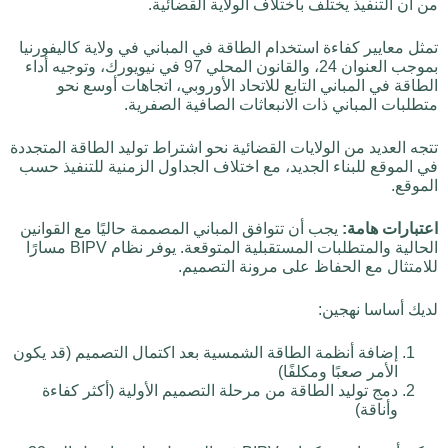
من أن التنفيذ يختلف باختلاف الولاية القضائية.
تمثل معايير كفاءة استخدام الطاقة في المباني في ولاية كاليفورنيا
بموجب العنوان 24، والقانون المحلي 97 في نيويورك، وتوجيه أداء
الطاقة في المباني التابع للاتحاد الأوروبي، اتجاهات أوسع نحو
متطلبات المباني ذات الانبعاثات الصافية الصفرية.
تتجه العديد من الولايات القضائية نحو اشتراط توليد الطاقة المتجددة
في الموقع للبناء الجديد، مع اختلاف الجداول الزمنية للتنفيذ حسب
الموقع.
اعتبارات هامة:
يجب أن تتوافق المباني المصممة حاليًا مع القوانين
الحالية والمتطلبات المستقبلية المتوقعة. يوفر نظام BIPV مسارًا
للامتثال مع الحفاظ على مرونة التصميم.
لديك أساسا نهجين:
إضافة أنظمة الطاقة الشمسية بعد اكتمال التصميم (قد يكون
الأمر صعبًا ومكلفًا)
دمج توليد الطاقة من مرحلة التصميم الأولية (أكثر كفاءة
وأناقة)