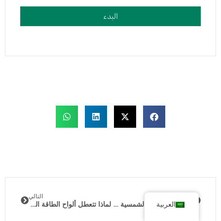
البدء
سابق
التالي
تكنولوجيا الألواح الشمسية 2025: الإنجازات والاتجاهات وما ينجح حقًا
لماذا تتعطل ألواح الطاقة الشمسية المرنة باستمرار (وكيفية إصلاحها)
العربية