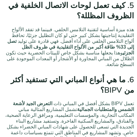
5. كيف تعمل لوحات الاتصال الخلفية في
الظروف المظللة؟
هذه ميزة أساسية لتقنية التلامس الخلفي. فبينما قد تفقد الألواح
التقليدية إنتاجيتها بشكل كبير حتى لو كان التظليل جزئيًا، تحافظ
ألواح التلامس الخلفي على أداء أفضل. فهي قادرة على توليد
تصل
إلى 33% طاقة أكبر من الألواح التقليدية في ظروف الظل
الجزئي
وهذا يجعلها مناسبة بشكل خاص للبيئات الحضرية حيث تكون
الظلال من المباني المجاورة أو الأشجار أو المعدات الموجودة على
السطح شائعة.
6. ما هي أنواع المباني التي تستفيد أكثر
من BIPV؟
تعمل BIPV بشكل أفضل في المباني ذات
التعرض الجيد لأشعة
الشمس والمتطلبات الجمالية
تشمل المشاريع المثالية مباني
المكاتب التجارية، والمؤسسات التعليمية، ومرافق الرعاية الصحية،
والفنادق، والمشاريع السكنية الفاخرة. وتستفيد مشاريع البناء
الجديدة التي تسعى للحصول على شهادات المباني الخضراء بشكل
خاص. وتشهد المشاريع في المناطق التي تتمتع بسياسات داعمة