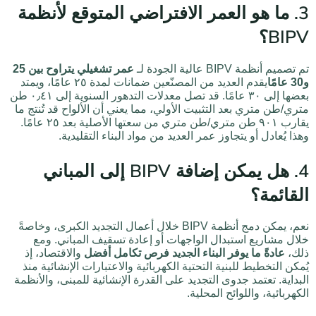
3. ما هو العمر الافتراضي المتوقع لأنظمة
BIPV؟
تم تصميم أنظمة BIPV عالية الجودة لـ
عمر تشغيلي يتراوح بين 25
و30 عامًا
يقدم العديد من المصنّعين ضمانات لمدة ٢٥ عامًا، ويمتد
بعضها إلى ٣٠ عامًا. قد تصل معدلات التدهور السنوية إلى ٠٫٤١ طن
متري/طن متري بعد التثبيت الأولي، مما يعني أن الألواح قد تُنتج ما
يقارب ٩٠١ طن متري/طن متري من سعتها الأصلية بعد ٢٥ عامًا.
وهذا يُعادل أو يتجاوز عمر العديد من مواد البناء التقليدية.
4. هل يمكن إضافة BIPV إلى المباني
القائمة؟
نعم، يمكن دمج أنظمة BIPV خلال أعمال التجديد الكبرى، وخاصةً
خلال مشاريع استبدال الواجهات أو إعادة تسقيف المباني. ومع
ذلك،
عادةً ما يوفر البناء الجديد فرص تكامل أفضل
والاقتصاد، إذ
يُمكن التخطيط للبنية التحتية الكهربائية والاعتبارات الإنشائية منذ
البداية. تعتمد جدوى التجديد على القدرة الإنشائية للمبنى، والأنظمة
الكهربائية، واللوائح المحلية.