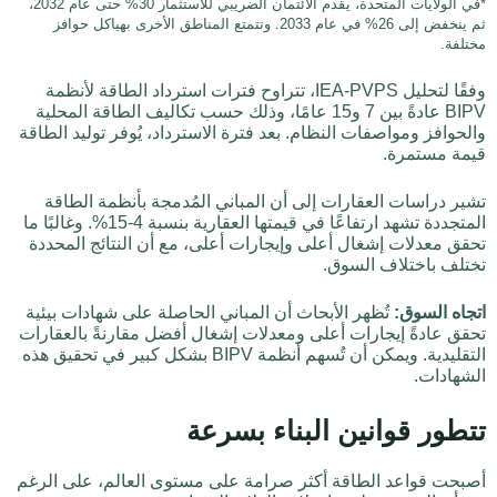
*في الولايات المتحدة، يقدم الائتمان الضريبي للاستثمار 30% حتى عام 2032،
ثم ينخفض إلى 26% في عام 2033. وتتمتع المناطق الأخرى بهياكل حوافز
مختلفة.
وفقًا لتحليل IEA-PVPS، تتراوح فترات استرداد الطاقة لأنظمة
BIPV عادةً بين 7 و15 عامًا، وذلك حسب تكاليف الطاقة المحلية
والحوافز ومواصفات النظام. بعد فترة الاسترداد، يُوفر توليد الطاقة
قيمة مستمرة.
تشير دراسات العقارات إلى أن المباني المُدمجة بأنظمة الطاقة
المتجددة تشهد ارتفاعًا في قيمتها العقارية بنسبة 4-15%. وغالبًا ما
تحقق معدلات إشغال أعلى وإيجارات أعلى، مع أن النتائج المحددة
تختلف باختلاف السوق.
اتجاه السوق:
تُظهر الأبحاث أن المباني الحاصلة على شهادات بيئية
تحقق عادةً إيجارات أعلى ومعدلات إشغال أفضل مقارنةً بالعقارات
التقليدية. ويمكن أن تُسهم أنظمة BIPV بشكل كبير في تحقيق هذه
الشهادات.
تتطور قوانين البناء بسرعة
أصبحت قواعد الطاقة أكثر صرامة على مستوى العالم، على الرغم