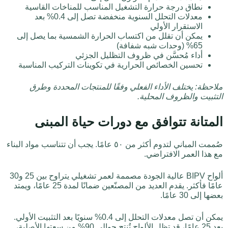
نطاق درجة حرارة التشغيل المناسب للمناخات القاسية
معدلات التحلل السنوية منخفضة تصل إلى 0.4% بعد
الاستقرار الأولي
يمكن أن تقلل من اكتساب الحرارة الشمسية بما يصل إلى
65% (وحدات شبه شفافة)
أداء مُحسَّن في ظروف التظليل الجزئي
تحسين الخصائص الحرارية في تكوينات التركيب المناسبة
ملاحظة: يختلف الأداء الفعلي وفقًا للمنتجات المحددة وطرق
التثبيت والظروف المحلية.
المتانة تتوافق مع دورات حياة المبنى
صُممت المباني لتدوم أكثر من ٥٠ عامًا. يجب أن تتناسب مواد البناء
مع هذا العمر الافتراضي.
ألواح BIPV عالية الجودة مصممة لعمر تشغيلي يتراوح بين 25 و30
عامًا فأكثر. يقدم العديد من المصنّعين ضمانًا لمدة 25 عامًا، ويمتد
بعضها إلى 30 عامًا.
يمكن أن تصل معدلات التحلل إلى 0.4% سنويًا بعد التثبيت الأولي.
بعد 25 عامًا، قد تظل الألواح تُنتج حوالي 90% من سعتها الأصلية،