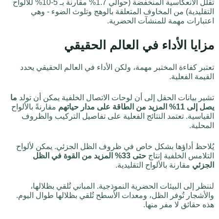
تقلل الانعكاسية المنخفضة (حوالي 1.7% مقارنة بـ 5-10% للألواح
التقليدية) من المخاوف المتعلقة بالوهج وتلوث الضوء - وهي
اعتبارات مهمة للمنشآت الحضرية.
مزايا الأداء في العالم الحقيقي
تعتبر كفاءة المختبر مهمة، ولكن الأداء في العالم الحقيقي يحدد
القيمة الفعلية.
تشير بيانات الحقل إلى أن لوحات الاتصال الخلفية يمكن أن تولد
ما
يصل إلى 11% المزيد من الطاقة على مدار حياتهم
مقارنةً بالألواح
القياسية. تعتمد النتائج الفعلية على تفاصيل التركيب والظروف
المحلية.
يُلاحظ أداؤها بشكل خاص في ظروف الظل الجزئي. يمكن لألواح
التلامس الخلفية إنتاج
حتى 33% المزيد من القوة في الظل
الجزئي
مقارنة بالألواح التقليدية.
لننظر إلى البيئات الحضرية النموذجية. المباني تُلقي بظلالها،
والأشجار تُوفر الظل، ومعدات الأسطح تُلقي بظلالها طوال اليوم.
هذه حقائق لا مفر منها.