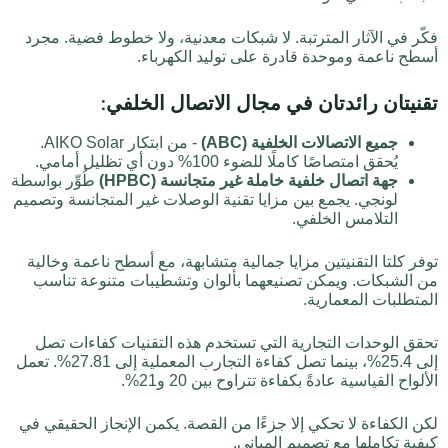
فكّر في الآثار المترتبة. لا شبكات معدنية، ولا خطوط فضية. مجرد
أسطح ناعمة وموحدة قادرة على توليد الكهرباء.
تقنيتان رائدتان في مجال الاتصال الخلفي:
جميع الاتصالات الخلفية (ABC)
- من ابتكار AIKO Solar.
يُحقق امتصاصًا كاملًا للضوء 100% دون أي تظليل أمامي.
جهة اتصال خلفية خاملة غير متجانسة (HPBC)
طُوِّر بواسطة
لونجي. يجمع بين مزايا تقنية الوصلات غير المتجانسة وتصميم
التلامس الخلفي.
توفر كلتا التقنيتين مزايا جمالية متشابهة، مع أسطح ناعمة وخالية
من الشبكات. ويمكن تصنيعهما بألوان وتشطيبات متنوعة تناسب
المتطلبات المعمارية.
تحقق الوحدات التجارية التي تستخدم هذه التقنيات كفاءات تصل
إلى 25.4%، بينما تصل كفاءة التجارب المعملية إلى 27.81%. تعمل
الألواح القياسية عادةً بكفاءة تتراوح بين 20 و21%.
لكن الكفاءة لا تحكي إلا جزءًا من القصة. يكمن الإنجاز الحقيقي في
كيفية تكاملها مع تصميم المباني.