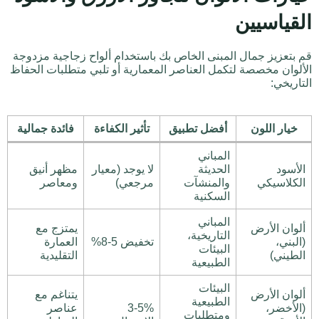
القياسيين
قم بتعزيز جمال المبنى الخاص بك باستخدام ألواح زجاجية مزدوجة
الألوان مخصصة لتكمل العناصر المعمارية أو تلبي متطلبات الحفاظ
التاريخي:
خيار اللون
أفضل تطبيق
تأثير الكفاءة
فائدة جمالية
المباني
الأسود
الحديثة
لا يوجد (معيار
مظهر أنيق
الكلاسيكي
والمنشآت
مرجعي)
ومعاصر
السكنية
المباني
ألوان الأرض
يمتزج مع
التاريخية،
(البني،
تخفيض 5-8%
العمارة
البيئات
الطيني)
التقليدية
الطبيعية
البيئات
ألوان الأرض
يتناغم مع
الطبيعية
(الأخضر،
3-5%
عناصر
ومتطلبات