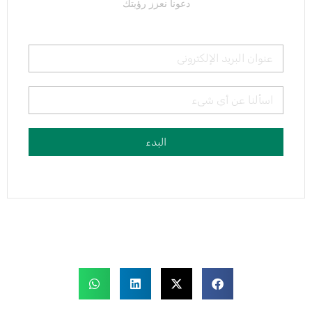
دعونا نعزز رؤيتك
البدء