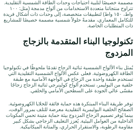
مصممة خصيصًا لتلبية احتياجات وحدات الطاقة الشمسية التقليدية.
تتراوح منتجاتنا متعددة الاستخدامات من ألواح مدمجة (مثل: ١٠٠
واط، ١٥٠ واط) لتطبيقات متخصصة، إلى وحدات ذات أشكال فريدة
للتكامل المعماري، مقدمةً حلولاً شمسية مصممة خصيصًا للمشاريع
ذات المتطلبات الخاصة.
تكنولوجيا البناء المتقدمة بالزجاج
المزدوج
يُمثل بناء الألواح الشمسية ثنائية الزجاج تقدمًا ملحوظًا في تكنولوجيا
الطاقة الكهروضوئية. فعلى عكس الألواح الشمسية التقليدية التي
تستخدم طبقة واحدة من الزجاج في الواجهة الأمامية مع طبقة
خلفية من البوليمر، تستخدم ألواح كولينرجي ثنائية الزجاج زجاجًا
مقسّى عالي الجودة على السطحين الأمامي والخلفي.
توفر طريقة البناء المبتكرة هذه حماية فائقة للخلايا الكهروضوئية.
الصفائح الخلفية البوليمرية التقليدية معرضة للتلف بمرور الوقت،
بينما يُوفر تصميم الزجاج المزدوج بيئة حماية متينة تحمي المكونات
الداخلية من العوامل البيئية. يُعزز التغليف الزجاجي بشكل كبير
مقاومة الرطوبة، والاستقرار الحراري، والمتانة الميكانيكية.