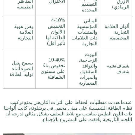
الأزرق
الاختزال
المناظر
التصميم
الرمادي)
الطبيعية
المحددة
4-10%
المباني
التخفيض
ألوان العلامة
المؤسسية
يعزز هوية
(الألوان
التجارية
والمنشآت
العلامة
الداكنة لها
المخصصة
ذات العلامات
التجارية
تأثير أقل)
التجارية
البيوت
10-40%
الزجاجية،
يسمح بنقل
تخفيض بناءً
شفاف/شبه
والنوافذ
الضوء أثناء
على مستوى
شفاف
السقفية،
توليد الطاقة
الشفافية
والميزات
المعمارية
عندما هددت متطلبات الحفاظ على التراث التاريخي بمنع تركيب
نظام الطاقة الشمسية على مبنى محمي في برشلونة، كانت ألواحنا
ذات اللون الطيني تتناسب مع بلاط السقف بشكل مثالي لدرجة أن
اللجنة التاريخية وافقت على المشروع بالإجماع.