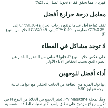
كهرباء، مما يحقق كفاءة تحويل تصل إلى 23%
معامل درجة حرارة أفضل
تفقد كفاءة أقل عندما ترتفع درجات الحرارة (-0.30%/°C إلى
-0.35%/°C مقارنة بـ -0.40%/°C إلى -0.45%/°C للخلايا من النوع
P)
لا توجد مشاكل في الغطاء
على عكس خلايا النوع P، فإنها لا تعاني من التدهور الناجم عن
الضوء الذي يسبب انخفاض الأداء الأولي
أداء أفضل للوجهين
إنها تولد المزيد من الطاقة من الجانب الخلفي مع عوامل ثنائية
الوجه تتجاوز 90%
وفقًا لمجلة PV Magazine، يُعتبر الجمع بين الخلايا من النوع N في
تكوين زجاج مزدوج على نطاق واسع أكثر تقنيات الطاقة الشمسية