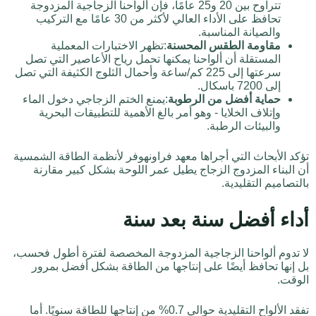
تتراوح بين 20 و25 عامًا، فإن ألواحنا الزجاجية المزدوجة
تحافظ على الأداء العالي لأكثر من 30 عامًا مع التركيب
والصيانة المناسبة.
مقاومة الطقس المحسنة
:تظهر الاختبارات المعملية
المستقلة أن ألواحنا يمكنها تحمل رياح الأعاصير التي تصل
سرعتها إلى 225 كم/ساعة وأحمال الثلوج الكثيفة التي تصل
إلى 7200 باسكال.
حماية أفضل من الرطوبة
:يمنع الختم الزجاجي دخول الماء
وإتلاف الخلايا - وهو أمر بالغ الأهمية للتطبيقات البحرية
والبيئات الرطبة.
تؤكد الأبحاث التي أجراها معهد فراونهوفر لأنظمة الطاقة الشمسية
أن البناء المزدوج الزجاج يطيل عمر اللوحة بشكل كبير مقارنة
بالتصاميم التقليدية.
أداء أفضل سنة بعد سنة
لا تدوم ألواحنا الزجاجية المزدوجة المخصصة لفترة أطول فحسب،
بل إنها تحافظ أيضًا على إنتاجها من الطاقة بشكل أفضل بمرور
الوقت.
تفقد الألواح التقليدية حوالي 0.7% من إنتاجها للطاقة سنويًا. أما