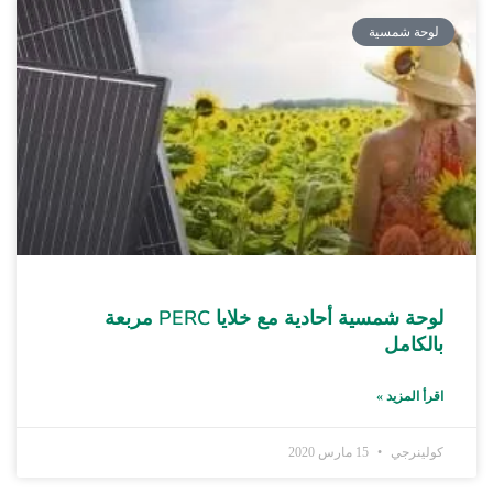
لوحة شمسية
لوحة شمسية أحادية مع خلايا PERC مربعة
بالكامل
اقرأ المزيد »
كولينرجي
15 مارس 2020