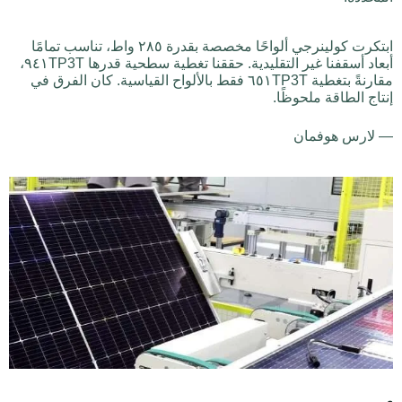
ابتكرت كولينرجي ألواحًا مخصصة بقدرة ٢٨٥ واط، تناسب تمامًا
أبعاد أسقفنا غير التقليدية. حققنا تغطية سطحية قدرها ٩٤١TP3T،
مقارنةً بتغطية ٦٥١TP3T فقط بالألواح القياسية. كان الفرق في
إنتاج الطاقة ملحوظًا.
— لارس هوفمان