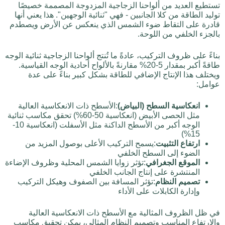
تستطيع العديد من ألواحنا الزجاجية المزدوجة المصممة خصيصًا
توليد الطاقة من كلا الجانبين - فهي "ثنائية الوجهين". هذا يعني أنها
قادرة على التقاط ضوء الشمس الذي ينعكس عن الأرض ويصطدم
بالجزء الخلفي من اللوحة.
بناءً على ظروف التركيب، عادةً ما تُنتج ألواحنا الزجاجية ثنائية الوجه
طاقةً أكبر بمقدار 5-20% مقارنةً بالألواح أحادية الوجه القياسية.
ويختلف هذا الإنتاج الإضافي للطاقة بشكل كبير بناءً على عدة
عوامل:
انعكاسية السطح (البياض)
:الأسطح ذات الانعكاسية العالية
مثل الحصى الأبيض (انعكاسية 50-60%) تحقق مكاسب ثنائية
الوجه أكبر من الأسطح الداكنة مثل الأسفلت (انعكاسية 10-
15%)
ارتفاع التثبيت
:يسمح التركيب الأعلى بوصول المزيد من
الضوء إلى السطح الخلفي
الموقع الجغرافي
:تؤثر زوايا الشمس المحلية وظروف الإضاءة
المنتشرة على إنتاج الجانب الخلفي
تصميم النظام
:تؤثر المسافة بين الصفوف وهيكل التركيب
وإدارة الكابلات على الأداء
في ظل الظروف المثالية مع الأسطح ذات الانعكاسية العالية
والارتفاع المناسب وتصميم النظام المثالي، يمكن تحقيق مكاسب