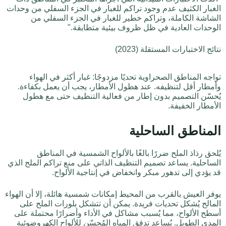
الغبار الكثيف عدم وجود تراكم للغبار في الجزء السفلي من وحدات
الشاشة الكاملة، وتراكم خطير للغبار في الجزء السفلي من
الوحدات العادية في ظل ظروف بيئية متطابقة."
نتائج الاختبارات المستقلة (2023)
تواجه المناطق الصحراوية تحديًا مزدوجًا: غبار أكثر في الهواء
وأمطار أقل لتنظيفه. عند هطول الأمطار، يجب أن يعمل بكفاءة.
يُحسّن التصميم بدون إطار من فعالية التنظيف حتى مع هطول
الأمطار الخفيفة.
المناطق الساحلية
يُلحق رذاذ الملح ضررًا بالغًا بالألواح الشمسية في المناطق
الساحلية. يساعد تصميم التنظيف الذاتي على منع تراكم الملح الذي
قد يؤدي إلى تدهور مبكر وانخفاض في إنتاجية الألواح.
يوفر العيش بالقرب من المحيط إمكانات شمسية هائلة، إلا أن الهواء
المالح يُشكل تحديات فريدة. يمكن أن تتشكل بلورات الملح على
أسطح الألواح، مما يُسبب مشاكل في الأداء وأضرارًا محتملة على
المدى الطويل. يُساعد تدفق المياه المُحسّن للألواح الكهروضوئية