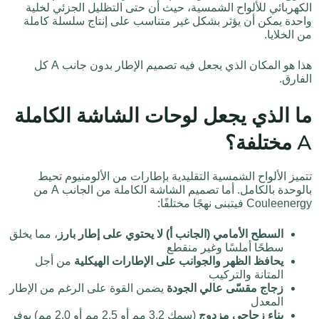
الكهربائي للألواح الشمسية، حيث أن حتى التظليل الجزئي لخلية
واحدة يمكن أن يؤثر بشكل غير متناسب على إنتاج سلسلة كاملة
من الخلايا.
هذا هو المكان الذي يجعل فيه تصميم الإطار بدون جانب A كل
الفارق.
ما الذي يجعل لوحات الشاشة الكاملة
A مختلفة؟
تتميز الألواح الشمسية التقليدية بإطارات من الألومنيوم تحيط
بالوحدة بالكامل. أما تصميم الشاشة الكاملة من الجانب A من
Couleenergy فيتبنى نهجًا مختلفًا:
السطح الأمامي (الجانب أ) لا يحتوي على إطار بارز
، مما يخلق
سطحًا أملسًا وغير منقطع
يحافظ الظهر والجوانب على الإطارات الهيكلية
من أجل
المتانة والتركيب
زجاج مقسّى عالي الجودة
يضمن القوة على الرغم من الإطار
المعدل
بناء زجاجي مزدوج
(سمك 3.2 مم أو 2.5 مم أو 2.0 مم) يوفر