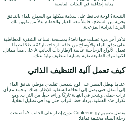
متانة إضافية في البيئات القاسية
النتيجة؟ لوحة تحافظ على سلامة هيكلها مع السماح للماء بالتدفق
بحرية من السطح، حاملاً معه الغبار والحطام بدلاً من تكوين تلك
البرك الترابية المزعجة.
تذكر آخر مرة غسلت فيها نافذةً بممسحة. تساعد الشفرة المطاطية
على تدفق الماء والأوساخ من حافة الزجاج، تاركةً سطحًا نظيفًا.
تعمل الألواح الزجاجية عديمة الإطار ذات الجانب A على مبدأ مماثل،
لكنها تترك الطبيعة تقوم بعملية التنظيف نيابةً عنك.
كيف تعمل آلية التنظيف الذاتي
عندما يهطل المطر على لوح شمسي تقليدي مؤطر، يتدفق الماء
إلى أسفل حتى يصل إلى الحافة السفلية للإطار. هناك، يتجمع مع أي
تراب حمله، ويتبخر في النهاية تاركًا وراءه خطًا من التراب. ومع
تكرار هذه العملية، يزداد خط التراب حتى يبدأ في تظليل الخلايا.
بفضل تصميم Couleenergy بدون إطار على الجانب A، أصبحت
رحلة المياه مختلفة تمامًا: