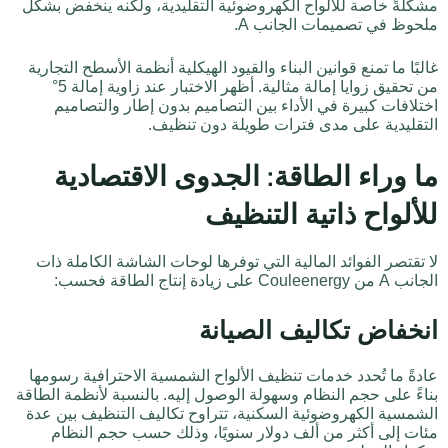
مشكلةً خاصة للألواح الكهروضوئية التقليدية، ولكنه ينخفض بشكل
ملحوظ في تصميمات الجانب A.
غالبًا ما تمنع قوانين البناء والقيود الهيكلية أنظمة الأسطح التجارية
من تحقيق زوايا إمالة مثالية. أظهر الاختبار عند زاوية إمالة 5°
اختلافات كبيرة في الأداء بين التصاميم بدون إطار والتصاميم
التقليدية على مدى فترات طويلة دون تنظيف.
ما وراء الطاقة: الجدوى الاقتصادية
للألواح ذاتية التنظيف
لا تقتصر الفوائد المالية التي توفرها لوحات الشاشة الكاملة ذات
الجانب A من Couleenergy على زيادة إنتاج الطاقة فحسب:
انخفاض تكاليف الصيانة
عادةً ما تُحدد خدمات تنظيف الألواح الشمسية الاحترافية رسومها
بناءً على حجم النظام وسهولة الوصول إليه. بالنسبة لأنظمة الطاقة
الشمسية الكهروضوئية السكنية، تتراوح تكاليف التنظيف بين عدة
مئات إلى أكثر من ألف دولار سنويًا، وذلك حسب حجم النظام