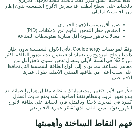
"بقعًا ساخنة" تُلحق ضررًا دائمًا بالخلايا نتيجةً للإجهاد الحراري.
بالحفاظ على أسطح أنظف، قد تتعرض الألواح الشمسية بدون إطار
من الجانب A لما يلي:
ضرر أقل بسبب الإجهاد الحراري
انخفاض خطر التدهور الناجم عن الإمكانات (PID)
معدلات تدهور سنوية أقل مقارنة بمتوسطات الصناعة
وفقًا لمواصفات Couleenergy، تأتي الألواح الشمسية بدون إطار
ذات الزجاج المزدوج مع ضمان أداء يضمن عدم تدهور الطاقة بأكثر
من 2.5% في السنة الأولى ومعدل تدهور سنوي لاحق أقل من
معايير الصناعة، مما يؤدي إلى ألواح الطاقة الشمسية التي تحافظ
على نسب أعلى من طاقتها المقدرة الأصلية طوال عمرها
الافتراضي.
فكّر في الأمر كتغيير زيت سيارتك بانتظام مقابل إهمال الصيانة. قد
يبدو تغيير الزيت بانتظام نفقةً إضافية، لكنه يمنع حدوث أعطال
كبيرة في المحرك لاحقًا. وبالمثل، فإن الحفاظ على نظافة الألواح
الكهروضوئية يمنع التلف الذي يُقصّر عمرها الافتراضي.
فهم النقاط الساخنة وأهميتها