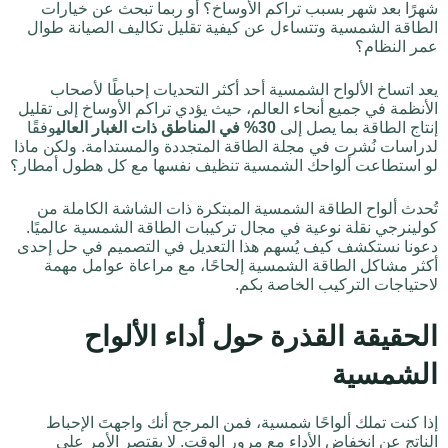
شهرًا بعد شهر بسبب تراكم الأوساخ؟ أو ربما تبحث عن خيارات
الطاقة الشمسية وتتساءل عن كيفية تقليل تكاليف الصيانة طوال
عمر النظام؟
يعد اتساخ الألواح الشمسية أحد أكثر التحديات إحباطًا لأصحاب
الأنظمة في جميع أنحاء العالم، حيث يؤدي تراكم الأوساخ إلى تقليل
إنتاج الطاقة بما يصل إلى
30% في المناطق ذات الغبار العالي
وفقًا
لدراسات نُشرت في مجلة الطاقة المتجددة والمستدامة. ولكن ماذا
لو استطاعت ألواحك الشمسية تنظيف نفسها مع كل هطول أمطار؟
تُحدث ألواح الطاقة الشمسية المبتكرة ذات الشاشة الكاملة من
كولينرجي نقلة نوعية في مجال تركيبات الطاقة الشمسية عالميًا.
دعونا نستكشف كيف يُسهم هذا التعديل في التصميم في حل إحدى
أكثر مشاكل الطاقة الشمسية إلحاحًا، مع مراعاة عوامل مهمة
لاحتياجات التركيب الخاصة بكم.
الحقيقة القذرة حول أداء الألواح
الشمسية
إذا كنت تملك ألواحًا شمسية، فمن المرجح أنك واجهتَ الإحباط
الناتج عن انخفاض الأداء مع مرور الوقت. لا يقتصر الأمر على