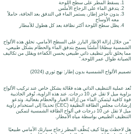
يسقط المطر على سطح اللوحة
يتدفق الماء على الزجاج الأملس
بدون حاجز إطار، يستمر الماء في التدفق بعد الحافة، حاملاً
معه الأوساخ
يظل سطح اللوحة أكثر نظافة بعد كل هطول للأمطار
"من خلال إزالة الإطار البارز على السطح الأمامي، تخلق هذه الألواح
الشمسية سطحًا أملسًا يسمح بتدفق الماء والحطام بشكل طبيعي،
مما يخلق تأثير تنظيف ذاتي طبيعي يحسن الكفاءة ويقلل من تكاليف
الصيانة طوال عمر اللوحة."
تصميم الألواح الشمسية بدون إطار: نهج ثوري (2024)
تُعد عملية التنظيف الذاتي هذه فعّالة بشكل خاص عند تركيب الألواح
بزاوية ميل لا تقل عن 10 درجات. عند هذه الزاوية، تُوفر الجاذبية
قوة كافية ليتمكن الماء من إزالة الغبار والحطام بفعالية. وتدعو
إرشادات مجلس الطاقة النظيفة (CEC) تحديدًا إلى استخدام زاوية
ميل لا تقل عن 10 درجات في ألواح الطاقة الشمسية لتمكين
التنظيف الطبيعي بواسطة مياه الأمطار.
هل لاحظتَ يومًا كيف يُنظّف المطر زجاج سيارتك الأمامي طبيعيًا