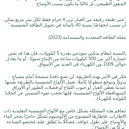
التدهور الطبيعي، بل غالبًا ما يكون بسبب الأوساخ.
"حتى طبقة رقيقة من الغبار تزن 4 جرام فقط لكل متر مربع يمكن
أن تسبب انخفاضًا بنسبة 40 بالمائة في تحويل الطاقة الشمسية."
مجلة الطاقة المتجددة والمستدامة (2023)
بالنسبة لنظام سكني نموذجي بقدرة 5 كيلووات، فإن هذا قد يعني
خسارة أكثر من 500 كيلووات ساعة من الإنتاج سنويًا - أو ما يعادل
حوالي $100 من الكهرباء في العديد من الأسواق.
فكر في الأمر بهذه الطريقة: لن تضع نافذةً متسخةً أمام مصباحٍ
يدويٍّ وتتوقع سطوعًا كاملًا. تعمل الألواح الشمسية بالطريقة نفسها.
عندما يغطي الغبار أو حبوب اللقاح أو فضلات الطيور أو الأوراق
المتساقطة الألواح الشمسية، فإنها تحجب ضوء الشمس عن الخلايا
المُولِّدة للكهرباء.
تتفاقم هذه المشكلة بشكل خاص مع الألواح الشمسية التقليدية ذات
الإطارات. فإطارها المصنوع من الألومنيوم يُشكّل حاجزًا يحجز الماء
والأوساخ على طول حوافه، مُشكّلًا ما يُطلق عليه مُختصو الصناعة
"بركًا من الأوساخ".