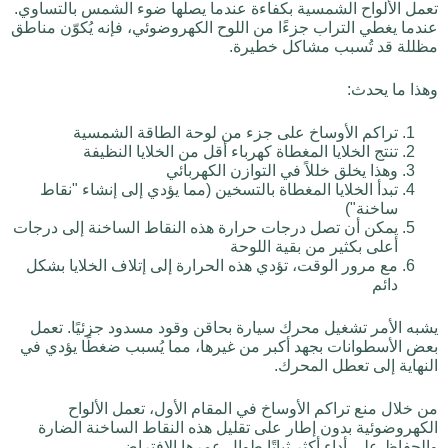
تعمل الألواح الشمسية بكفاءة عندما يصلها ضوء الشمس بالتساوي.
عندما يغطي التراب جزءًا من اللوح الكهروضوئي، فإنه يُكوّن مناطق
مظللة قد تُسبب مشاكل خطيرة.
وهذا ما يحدث:
تراكم الأوساخ على جزء من لوحة الطاقة الشمسية
تنتج الخلايا المغطاة كهرباء أقل من الخلايا النظيفة
وهذا يخلق خللاً في التوازن الكهربائي
تبدأ الخلايا المغطاة بالتسخين (مما يؤدي إلى إنشاء "نقاط
ساخنة")
يمكن أن تصل درجات حرارة هذه النقاط الساخنة إلى درجات
أعلى بكثير من بقية اللوحة
مع مرور الوقت، تؤدي هذه الحرارة إلى إتلاف الخلايا بشكل
دائم
يشبه الأمر تشغيل محرك سيارة بحاقن وقود مسدود جزئيًا. تعمل
بعض الأسطوانات بجهد أكبر من غيرها، مما يُسبب ضغطًا يؤدي في
النهاية إلى تعطل المحرك.
من خلال منع تراكم الأوساخ في المقام الأول، تعمل الألواح
الكهروضوئية بدون إطار على تقليل هذه النقاط الساخنة الضارة
والحفاظ على أداء أكثر ثباتًا طوال عمرها الافتراضي.