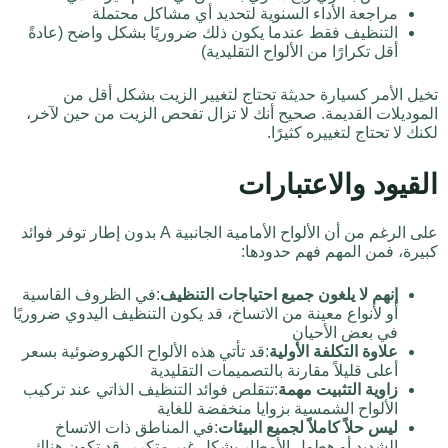
مراجعة الأداء السنوية لتحديد أي مشاكل محتملة
التنظيف فقط عندما يكون ذلك ضروريًا بشكل واضح (عادةً
أقل تكرارًا من الألواح التقليدية)
تخيل الأمر كسيارة حديثة تحتاج لتغيير الزيت بشكل أقل من
الموديلات القديمة. صحيح أنك لا تزال تفحص الزيت من حين لآخر،
لكنك لا تحتاج لتغييره كثيرًا.
القيود والاعتبارات
على الرغم من أن الألواح الأمامية الجانبية A بدون إطار توفر فوائد
كبيرة، فمن المهم فهم حدودها:
إنهم لا يلغون جميع احتياجات التنظيف
:في الظروف القاسية
أو لأنواع معينة من الاتساخ، قد يكون التنظيف اليدوي ضروريًا
في بعض الأحيان
علاوة التكلفة الأولية
:قد تأتي هذه الألواح الكهروضوئية بسعر
أعلى قليلاً مقارنة بالتصميمات التقليدية
زاوية التثبيت مهمة
:تتقلص فوائد التنظيف الذاتي عند تركيب
الألواح الشمسية بزوايا منخفضة للغاية
ليس حلاً كاملاً لجميع البيئات
:في المناطق ذات الاتساخ
الشديد أو هطول الأمطار بشكل غير متكرر، قد تكون هناك