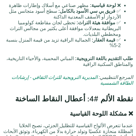
❌
لوحة قياسية:
مظهر صناعي مع أسلاك وإطارات ظاهرة
✅
فريق بي سي الأسود بالكامل:
سطح أسود متجانس مثل
الأردواز أو الأسقف المعدنية الداكنة
✅
موافقة هيئة التراث:
تحظى لجان مقاطعة كولومبيا
البريطانية بمعدلات موافقة أعلى بكثير من مجالس التراث
ومخططي البلديات.
✅
قيمة العقار:
الجمالية الراقية تزيد من قيمة المنزل بنسبة
2-5%
طلب التقديم باللغة النرويجية:
المباني المحمية، والأحياء التاريخية،
والمناطق السكنية الراقية
المرجع التنظيمي:
المديرية النرويجية للتراث الثقافي - إرشادات
الطاقة الشمسية
نقطة الألم #4: أعطال النقاط الساخنة
❌ مشكلة اللوحة القياسية
عندما تتعرض الألواح القياسية للتظليل الجزئي، تصبح الخلايا
المظللة منحازة عكسيًا وتولد حرارة بدلًا من الكهرباء. وتوثق الأبحاث