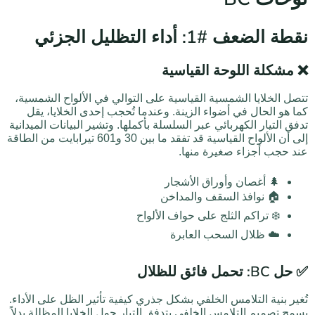
نقطة الضعف #1: أداء التظليل الجزئي
❌ مشكلة اللوحة القياسية
تتصل الخلايا الشمسية القياسية على التوالي في الألواح الشمسية،
كما هو الحال في أضواء الزينة. وعندما تُحجب إحدى الخلايا، يقل
تدفق التيار الكهربائي عبر السلسلة بأكملها. وتشير البيانات الميدانية
إلى أن الألواح القياسية قد تفقد ما بين 30 و601 تيرابايت من الطاقة
عند حجب أجزاء صغيرة منها.
🌲 أغصان وأوراق الأشجار
🏠 نوافذ السقف والمداخن
❄️ تراكم الثلج على حواف الألواح
☁️ ظلال السحب العابرة
✅ حل BC: تحمل فائق للظلال
تُغير بنية التلامس الخلفي بشكل جذري كيفية تأثير الظل على الأداء.
يسمح تصميم التلامس الخلفي بتدفق التيار حول الخلايا المظللة بدلاً