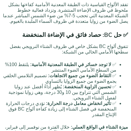
تفقد الألواح القياسية ذات الطبقة المعدنية الأمامية كفاءتها بشكل
ملحوظ في ظروف الإضاءة المنتشرة. وتزداد فعالية خطوط
الشبكة المعدنية التي تحجب 5-7% من ضوء الشمس المباشر عندما
يصل الضوء من زوايا متعددة في ظروف السماء الملبدة بالغيوم.
✅ حل BC: حصاد فائق في الإضاءة المنخفضة
تتفوق ألواح BC بشكل خاص في ظروف الشتاء النرويجي بفضل
سطحها الأمامي الخالي من الشبكة:
✅
لا توجد خسائر في الطبقة المعدنية الأمامية:
يلتقط 100%
من السطح الأمامي الضوء المنتشر
✅
التقاط الضوء من جميع الاتجاهات:
تصميم التلامس الخلفي
يجمع الضوء من جميع الزوايا بالتساوي
✅
تحسين الزاوية المنخفضة:
يُظهر أداءً أفضل عند زوايا
الشمس التي تتراوح بين 10 و30 درجة، وهي زوايا نموذجية
لفصل الشتاء النرويجي.
✅
تأثير انخفاض معامل درجة الحرارة:
تؤدي درجات الحرارة
المنخفضة في فصل الشتاء إلى زيادة كفاءة ألواح BC فوق
الإنتاج المقدر
ميزة الشتاء في الواقع العملي:
خلال الفترة من نوفمبر إلى فبراير،