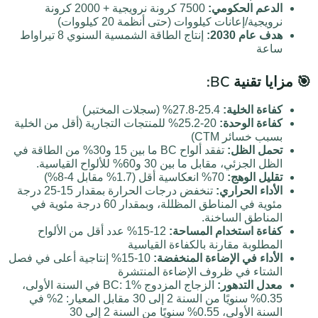
الدعم الحكومي:
7500 كرونة نرويجية + 2000 كرونة
نرويجية/إعانات كيلووات (حتى أنظمة 20 كيلووات)
هدف عام 2030:
إنتاج الطاقة الشمسية السنوي 8 تيراواط
ساعة
🎯 مزايا تقنية BC:
كفاءة الخلية:
25.4-27.8% (سجلات المختبر)
كفاءة الوحدة:
20-25.2% للمنتجات التجارية (أقل من الخلية
بسبب خسائر CTM)
تحمل الظل:
تفقد ألواح BC ما بين 15 و30% من الطاقة في
الظل الجزئي، مقابل ما بين 30 و60% للألواح القياسية.
تقليل الوهج:
70% انعكاسية أقل (1.7% مقابل 4-8%)
الأداء الحراري:
تنخفض درجات الحرارة بمقدار 15-25 درجة
مئوية في المناطق المظللة، وبمقدار 60 درجة مئوية في
المناطق الساخنة.
كفاءة استخدام المساحة:
12-15% عدد أقل من الألواح
المطلوبة مقارنة بالكفاءة القياسية
الأداء في الإضاءة المنخفضة:
10-15% إنتاجية أعلى في فصل
الشتاء في ظروف الإضاءة المنتشرة
معدل التدهور:
الزجاج المزدوج BC: 1% في السنة الأولى،
0.35% سنويًا من السنة 2 إلى 30 مقابل المعيار: 2% في
السنة الأولى، 0.55% سنويًا من السنة 2 إلى 30