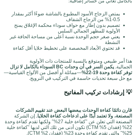
بالكامل تعاني من خسائر إضافية:
يمتص الزجاج الأسود المطبوع بالشاشة ضوءًا أكثر بمقدار
0.5-1% من الزجاج الشفاف
تصميم بدون إطار مع حواف سوداء محكمة الإغلاق يمنح
الأولوية للمظهر الجمالي السلس
يعني صغر حجم الوحدة نسبة أعلى من مساحة الحافة غير
النشطة
قد تحتوي الأبعاد المخصصة على تخطيط خلايا أقل كفاءة
هذا أمر طبيعي ومتوقع بالنسبة للمنتجات ذات الأولوية
الجمالية.
يكمن السر في أن وحدات BC السوداء بالكامل لا تزال
توفر كفاءة وحدة 19-22%
—مماثلة أو أفضل من الألواح القياسية—
مع حل سبعة تحديات حاسمة في التركيب في النرويج.
💡 إرشادات تركيب المفاتيح
قارن دائمًا كفاءة الوحدات ببعضها البعض عند تقييم الشركات
المصنعة، ولا تعتمد أبدًا على ادعاءات كفاءة الخلايا.
إن الشركة
المصنعة التي تعلن عن "كفاءة خلية 27%" ولكنها تقدم كفاءة وحدة
22% (فقدان 5% CTM) تكون أدنى من تلك التي لديها "كفاءة خلية
25%" والتي تقدم كفاءة وحدة 23% (فقدان 2% CTM).