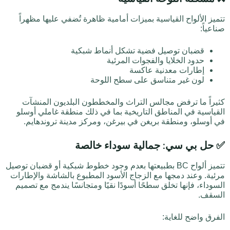
تتميز الألواح القياسية بميزات أمامية ظاهرة تُضفي عليها مظهراً
صناعياً:
قضبان توصيل فضية تشكل أنماط شبكية
حدود الخلايا والفجوات المرئية
إطارات معدنية عاكسة
لون غير متناسق على سطح اللوحة
كثيراً ما ترفض مجالس التراث والمخططون البلديون المنشآت
القياسية في المناطق التاريخية بما في ذلك منطقة غاملي أوسلو
في أوسلو، ومنطقة بريغن في بيرغن، ومركز مدينة تروندهايم.
✅ حل بي سي: جمالية سوداء خالصة
تتميز ألواح BC بطبيعتها بعدم وجود خطوط شبكية أو قضبان توصيل
مرئية. وعند دمجها مع الزجاج الأسود المطبوع بالشاشة والإطارات
السوداء، فإنها تخلق سطحًا أسودًا نقيًا ومتجانسًا يندمج مع تصميم
السقف.
الفرق واضح للغاية: