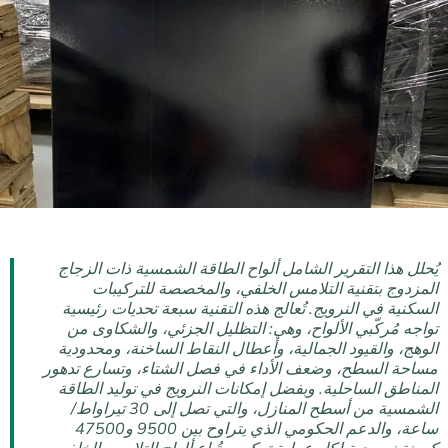
يُحلل هذا التقرير الشامل ألواح الطاقة الشمسية ذات الزجاج
المزدوج بتقنية التلامس الخلفي، والمخصصة للتركيبات
السكنية في النرويج. تُعالج هذه التقنية سبعة تحديات رئيسية
تواجه مُركّبي الألواح، وهي: التظليل الجزئي، والشكاوى من
الوهج، والقيود الجمالية، وأعطال النقاط الساخنة، ومحدودية
مساحة السطح، وضعف الأداء في فصل الشتاء، وتسارع تدهور
المناطق الساحلية. وبفضل إمكانات النرويج في توليد الطاقة
الشمسية من أسطح المنازل، والتي تصل إلى 30 تيراواط/
ساعة، والدعم الحكومي الذي يتراوح بين 9500 و47500