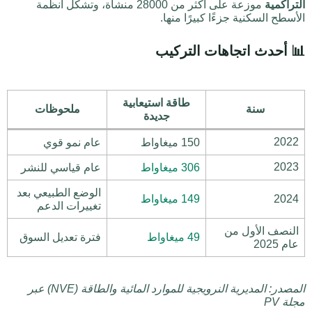
التراكمية
موزعة على أكثر من 28000 منشأة، وتشكل أنظمة
الأسطح السكنية جزءًا كبيرًا منها.
📊 أحدث اتجاهات التركيب
طاقة استيعابية
سنة
ملحوظات
جديدة
2022
150 ميغاواط
عام نمو قوي
2023
306 ميغاواط
عام قياسي للنشر
الوضع الطبيعي بعد
2024
149 ميغاواط
تغييرات الدعم
النصف الأول من
49 ميغاواط
فترة تعديل السوق
عام 2025
المصدر: المديرية النرويجية للموارد المائية والطاقة (NVE) عبر
مجلة PV