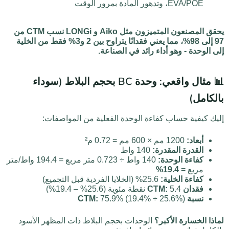
EVA/POE، وتدهور المادة بمرور الوقت
يحقق المصنعون المتميزون مثل Aiko و LONGi نسب CTM من
97 إلى 98%، مما يعني فقدانًا يتراوح بين 2 و3% فقط من الخلية
إلى الوحدة - وهو أداء رائد في الصناعة.
📊 مثال واقعي: وحدة BC بحجم البلاط (سوداء
بالكامل)
إليك كيفية حساب كفاءة الوحدة الفعلية من المواصفات:
أبعاد:
1200 مم × 600 مم = 0.72 م²
القدرة المقدرة:
140 واط
كفاءة الوحدة:
140 واط ÷ 0.723 متر مربع = 194.4 واط/متر
مربع =
19.4%
كفاءة الخلية:
25.6% (الخلايا الفردية قبل التجميع)
فقدان CTM:
5.4 نقطة مئوية (25.6% – 19.4%)
نسبة CTM:
75.9% (19.4% ÷ 25.6%)
لماذا الخسارة الأكبر؟
الوحدات بحجم البلاط ذات المظهر الأسود