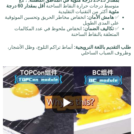
بمقدار 15-25 درجة مئوية في المناطق المظللة
, ، مع
متوسط درجات حرارة النقاط الساخنة
أقل بمقدار 60 درجة
مئوية
أكثر من التقنيات التقليدية
✅
هامش الأمان:
انخفاض مخاطر الحريق وتحسين الموثوقية
على المدى الطويل
✅
تكاليف الضمان:
انخفاض ملحوظ في عدد المكالمات
المتعلقة بالنقاط الساخنة
طلب التقديم باللغة النرويجية:
أنماط تراكم الثلوج، وظل الأشجار،
وظروف الضباب الساحلي