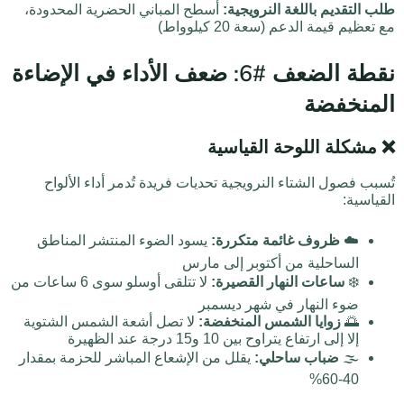
طلب التقديم باللغة النرويجية:
أسطح المباني الحضرية المحدودة،
مع تعظيم قيمة الدعم (سعة 20 كيلوواط)
نقطة الضعف #6: ضعف الأداء في الإضاءة
المنخفضة
❌ مشكلة اللوحة القياسية
تُسبب فصول الشتاء النرويجية تحديات فريدة تُدمر أداء الألواح
القياسية:
☁️
ظروف غائمة متكررة:
يسود الضوء المنتشر المناطق
الساحلية من أكتوبر إلى مارس
❄️
ساعات النهار القصيرة:
لا تتلقى أوسلو سوى 6 ساعات من
ضوء النهار في شهر ديسمبر
🌅
زوايا الشمس المنخفضة:
لا تصل أشعة الشمس الشتوية
إلا إلى ارتفاع يتراوح بين 10 و15 درجة عند الظهيرة
🌫️
ضباب ساحلي:
يقلل من الإشعاع المباشر للحزمة بمقدار
40-60%