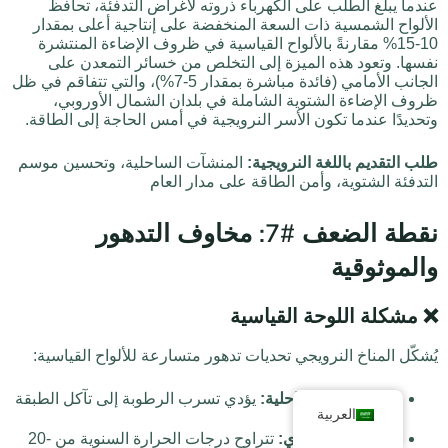
عندما يبلغ الطلب على الكهرباء ذروته لأغراض التدفئة، تحافظ
الألواح الشمسية ذات السعة المنخفضة على إنتاجية أعلى بمقدار
10-15% مقارنةً بالألواح القياسية في ظروف الإضاءة المنتشرة
نفسها. وتعود هذه الميزة إلى التخلص من خسائر التمعدن على
الجانب الأمامي (فائدة مباشرة بمقدار 5-7%)، والتي تتفاقم في ظل
ظروف الإضاءة الشتوية الشاملة في بلدان الشمال الأوروبي،
وتحديدًا عندما تكون الأسر النرويجية في أمس الحاجة إلى الطاقة.
طلب التقديم باللغة النرويجية:
المنشآت الساحلية، وتحسين موسم
التدفئة الشتوية، وأمن الطاقة على مدار العام
نقطة الضعف #7: مخاوف التدهور
والموثوقية
❌ مشكلة اللوحة القياسية
يُشكّل المناخ النرويجي تحديات تدهور متسارعة للألواح القياسية:
💧
الرطوبة الساحلية:
يؤدي تسرب الرطوبة إلى تآكل الطبقة
العربية
المعدنية الأمامية
🌡️
التدوير الحراري:
تتراوح درجات الحرارة السنوية من -20