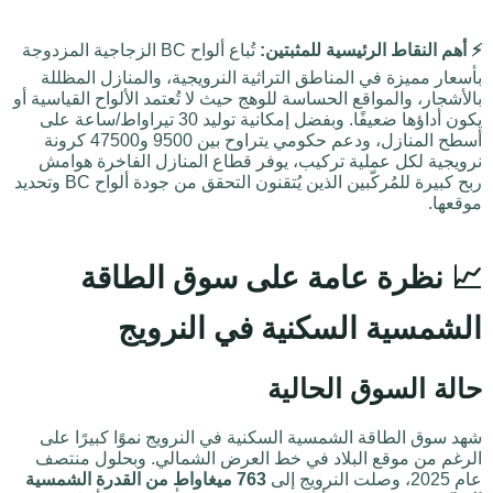
⚡ أهم النقاط الرئيسية للمثبتين:
تُباع ألواح BC الزجاجية المزدوجة
بأسعار مميزة في المناطق التراثية النرويجية، والمنازل المظللة
بالأشجار، والمواقع الحساسة للوهج حيث لا تُعتمد الألواح القياسية أو
يكون أداؤها ضعيفًا. وبفضل إمكانية توليد 30 تيراواط/ساعة على
أسطح المنازل، ودعم حكومي يتراوح بين 9500 و47500 كرونة
نرويجية لكل عملية تركيب، يوفر قطاع المنازل الفاخرة هوامش
ربح كبيرة للمُركّبين الذين يُتقنون التحقق من جودة ألواح BC وتحديد
موقعها.
📈 نظرة عامة على سوق الطاقة
الشمسية السكنية في النرويج
حالة السوق الحالية
شهد سوق الطاقة الشمسية السكنية في النرويج نموًا كبيرًا على
الرغم من موقع البلاد في خط العرض الشمالي. وبحلول منتصف
عام 2025، وصلت النرويج إلى
763 ميغاواط من القدرة الشمسية