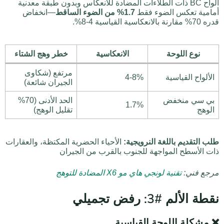
ألواح BC ذات الطلاءات المضادة للانعكاس وبدون طبقة معدنية
أمامية تعكس الضوء فقط
1.7% من الضوء الساقط
—انخفاض
قدره 70% مقارنة بالانعكاسية القياسية 4-8%.
نوع اللوحة
الانعكاسية
خطر وهج الشتاء
مرتفع (شكاوى
الألواح القياسية
4-8%
الجيران شائعة)
بي سي منخفض
الحد الأدنى (70%
1.7%
الوهج
تقليل الوهج)
طلب التقديم باللغة النرويجية:
الأحياء الحضرية المكتظة، والعقارات
ذات الأسطح المواجهة للجنوب بالقرب من الجيران
مرجع فني:
تقنية لونجي هاي مو X6 المضادة للتوهج
نقطة الألم #3: رفض تجميلي
❌ مشكلة اللوحة القياسية