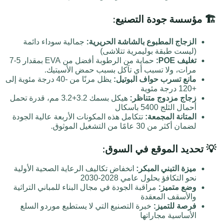
🏗️ مؤسسة جودة التصنيع:
الزجاج المطبوع بالشاشة الحريرية:
جمالية سوداء دائمة
(ليست طبقة بوليمرية تتلاشى)
تغليف POE:
حماية من الرطوبة أفضل من EVA بمقدار 5-7
مرات، ولا تسبب أي تآكل بسبب حمض الأسيتيك.
مانع تسرب حواف البوتيل:
يظل مرنًا من -40 درجة مئوية إلى
+120 درجة مئوية
زجاج مزدوج متناظر:
هيكل بسمك 3.2+3.2 مم، قدرة تحمل
أحمال الثلج 5400 باسكال
المتانة المجمعة:
تتكامل هذه المكونات الأربعة عالية الجودة
لضمان أكثر من 30 عامًا من التشغيل الموثوق.
💡 تحديد الموقع في السوق:
ميزة التبني المبكر:
انخفاض تكاليف الرعاية الصحية الأولية
نحو التكافؤ بحلول عامي 2028-2030
وضع متميز:
مراقبة الجودة في مجال البناء للمباني التراثية
والأسقف المعقدة
فرصة للتميز:
خبرة التصنيع التي لا يستطيع موردو السلع
الأساسية مجاراتها