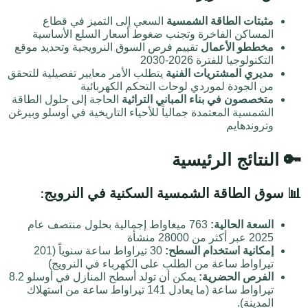
مثبتات الطاقة الشمسية
السعي إلى التميز في قطاع
المساكن الفاخرة وتجنب ضغوط أسعار السلع الأساسية
مخططو الأعمال
تقييم فرص السوق النرويجية وتحديد موقع
التكنولوجيا للفترة 2026-2030
مديري المشتريات الفنية
يتطلب الأمر معايير تفصيلية للتحقق
من الجودة لموردي لوحات التحكم الكهربائية
متخصصون في بناء المباني التراثية
الحاجة إلى حلول الطاقة
الشمسية المعتمدة جمالياً للأحياء التاريخية في أوسلو وبيرغن
وتروندهايم
🔑 النتائج الرئيسية
📊 سوق الطاقة الشمسية السكنية في النرويج:
السعة الحالية:
763 ميغاواط إجمالية بحلول منتصف عام
2025 عبر أكثر من 28000 منشأة
إمكانية استخدام السطح:
30 تيراواط ساعة سنوياً (201
تيراواط ساعة من الطلب على الكهرباء في النرويج)
الفرص الحضرية:
يمكن أن تولد أسطح المنازل في أوسلو 8.2
تيراواط ساعة (ما يعادل 141 تيراواط ساعة من استهلاك
المدينة).