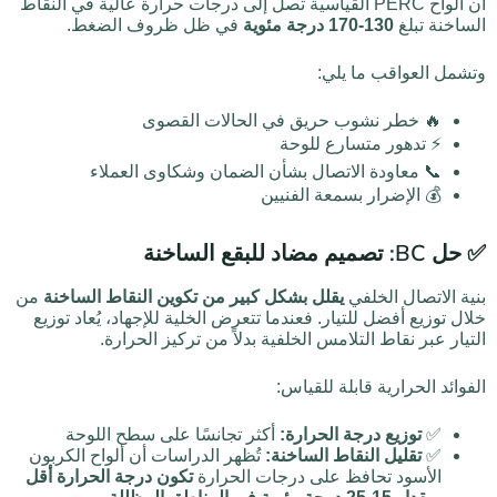
أن ألواح PERC القياسية تصل إلى درجات حرارة عالية في النقاط
الساخنة تبلغ
130-170 درجة مئوية
في ظل ظروف الضغط.
وتشمل العواقب ما يلي:
🔥 خطر نشوب حريق في الحالات القصوى
⚡ تدهور متسارع للوحة
📞 معاودة الاتصال بشأن الضمان وشكاوى العملاء
💰 الإضرار بسمعة الفنيين
✅ حل BC: تصميم مضاد للبقع الساخنة
بنية الاتصال الخلفي
يقلل بشكل كبير من تكوين النقاط الساخنة
من
خلال توزيع أفضل للتيار. فعندما تتعرض الخلية للإجهاد، يُعاد توزيع
التيار عبر نقاط التلامس الخلفية بدلاً من تركيز الحرارة.
الفوائد الحرارية قابلة للقياس:
✅
توزيع درجة الحرارة:
أكثر تجانسًا على سطح اللوحة
✅
تقليل النقاط الساخنة:
تُظهر الدراسات أن ألواح الكربون
الأسود تحافظ على درجات الحرارة
تكون درجة الحرارة أقل