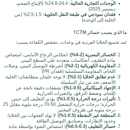
الوحدات التجارية الحالية:
24.4-24.8% (الإنتاج الضخم،
ديسمبر 2025)
فقدان نموذجي في طبقة النقل الخلوية:
1.5-2.5% (من
الخلية إلى الوحدة)
ما الذي يسبب خسائر CTM؟
عند تجميع الخلايا الفردية في وحدات، تنخفض الكفاءة بسبب:
الخسائر البصرية (2-4%):
انعكاس الزجاج الأمامي، امتصاص
مادة التغليف، انعكاسات متعددة على السطح البيني
المقاومة الكهربائية (1-2%):
أشرطة التوصيل البيني، وصلات
اللحام، المقاومة التسلسلية (فقدان I²R)
عدم تطابق الخلايا (1-2%):
لا توجد خليتان متطابقتان؛ الخلية
الأضعف تحد من تيار السلسلة
الإجهاد الميكانيكي (0.5-1%):
تشققات دقيقة ناتجة عن
اللحام، وضغط الترقق، والتغيرات الحرارية
تأثيرات درجة الحرارة (0.5-1%):
يؤدي التغليف إلى حبس
الحرارة؛ درجات حرارة التشغيل 50-70 درجة مئوية مقابل 25
درجة مئوية في ظروف المختبر
المنطقة غير النشطة (0.5-1%):
لا تولد الفجوات بين الخلايا،
وحدود الإطارات، وصناديق التوصيل الطاقة
خسائر التغليف (0.3-0.5%):
امتصاص الضوء بواسطة مادة