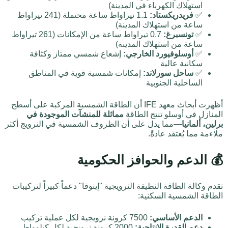
استهلاك الكهرباء في المدينة)
✅
فريدريكستاد:
1.1 تيراواط ساعة محتملة (241 تيراواط
ساعة من استهلاك المدينة)
✅
تونسبرغ:
0.7 تيراواط ساعة من الإمكانات (261 تيراواط
ساعة من استهلاك المدينة)
✅
أوسلوفيورد الخارجي:
إشعاع شمسي ممتاز وكثافة
سكانية عالية
✅
ساحل سورلاند:
إمكانات شمسية قوية في المناطق
الساحلية الجنوبية
أظهرت أبحاث معهد IFE أن الطاقة الشمسية المركبة على أسطح
المنازل في أوسلو تنتج الطاقة
مماثلة للمنشآت الموجودة في
برلين، ألمانيا
—مما يدل على أن الظروف الشمسية في النرويج أكثر
ملاءمة مما يُعتقد عادةً.
💰 الدعم والحوافز الحكومية
تقدم وكالة الطاقة النظيفة النرويجية "إينوفا" دعماً كبيراً لتركيبات
الطاقة الشمسية السكنية:
الدعم الأساسي:
7500 كرونة نرويجية لكل عملية تركيب
دعم القدرة الإنتاجية:
2000 كرونة نرويجية لكل كيلوواط