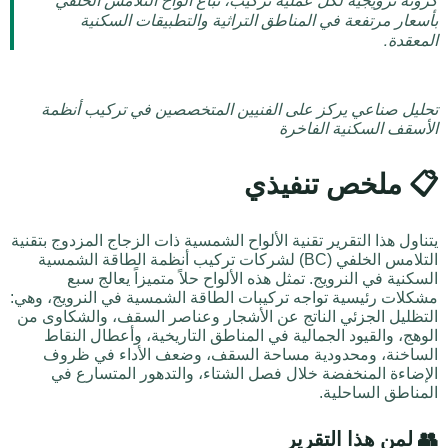
كرونة نرويجية لكل عملية تركيب، تُباع ألواح التلامس الخلفي
بأسعار مرتفعة في المناطق التراثية والتطبيقات السكنية
المعقدة.
تحليل صناعي يركز على الفنيين المتخصصين في تركيب أنظمة
الأسقف السكنية الفاخرة
📋 ملخص تنفيذي
يتناول هذا التقرير تقنية الألواح الشمسية ذات الزجاج المزدوج بتقنية
التلامس الخلفي (BC) لشركات تركيب أنظمة الطاقة الشمسية
السكنية في النرويج. تمثل هذه الألواح حلاً متميزاً يعالج سبع
مشكلات رئيسية تواجه تركيبات الطاقة الشمسية في النرويج، وهي:
التظليل الجزئي الناتج عن الأشجار وعناصر السقف، والشكاوى من
الوهج، والقيود الجمالية في المناطق التاريخية، وأعطال النقاط
الساخنة، ومحدودية مساحة السقف، وضعف الأداء في ظروف
الإضاءة المنخفضة خلال فصل الشتاء، والتدهور المتسارع في
المناطق الساحلية.
👥 لمن هذا التقرير