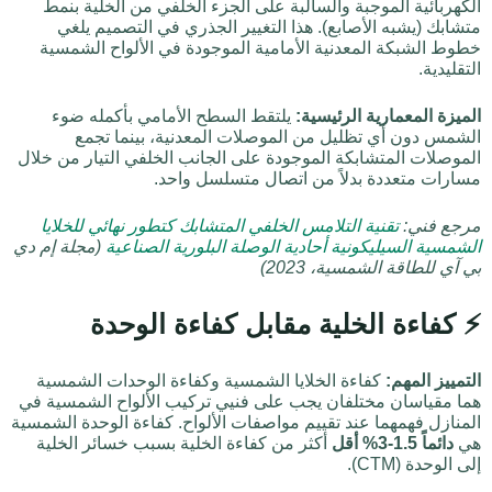
الكهربائية الموجبة والسالبة على الجزء الخلفي من الخلية بنمط
متشابك (يشبه الأصابع). هذا التغيير الجذري في التصميم يلغي
خطوط الشبكة المعدنية الأمامية الموجودة في الألواح الشمسية
التقليدية.
الميزة المعمارية الرئيسية:
يلتقط السطح الأمامي بأكمله ضوء
الشمس دون أي تظليل من الموصلات المعدنية، بينما تجمع
الموصلات المتشابكة الموجودة على الجانب الخلفي التيار من خلال
مسارات متعددة بدلاً من اتصال متسلسل واحد.
مرجع فني:
تقنية التلامس الخلفي المتشابك كتطور نهائي للخلايا
الشمسية السيليكونية أحادية الوصلة البلورية الصناعية
(مجلة إم دي
بي آي للطاقة الشمسية، 2023)
⚡ كفاءة الخلية مقابل كفاءة الوحدة
التمييز المهم:
كفاءة الخلايا الشمسية وكفاءة الوحدات الشمسية
هما مقياسان مختلفان يجب على فنيي تركيب الألواح الشمسية في
المنازل فهمهما عند تقييم مواصفات الألواح. كفاءة الوحدة الشمسية
هي
دائماً 1.5-3% أقل
أكثر من كفاءة الخلية بسبب خسائر الخلية
إلى الوحدة (CTM).